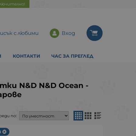
ключително!
исък с любими
Вход
И
КОНТАКТИ
ЧАС ЗА ПРЕГЛЕД
отки N&D N&D Ocean -
арове
реди по:
N