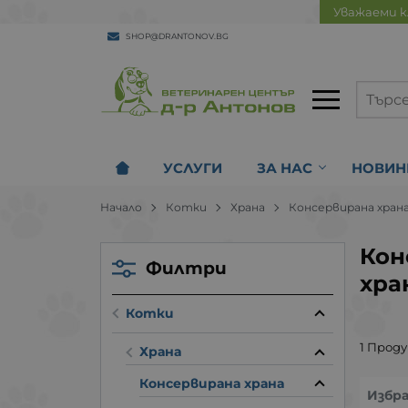
Уважаеми к
SHOP@DRANTONOV.BG
УСЛУГИ
ЗА НАС
НОВИН
Начало
Котки
Храна
Консервирана хран
Кон
Филтри
хра
Котки
1 Прод
Храна
Консервирана храна
Избр