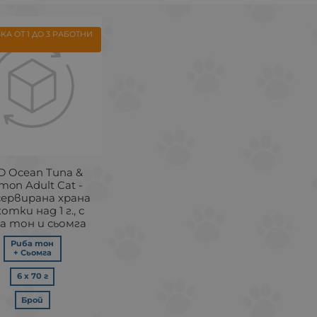
КА ОТ 1 ДО 3 РАБОТНИ
D Ocean Tuna &
mon Adult Cat -
сервирана храна
котки над 1 г., с
а тон и сьомга
Риба тон
+ Сьомга
6 х 70 г
Брой