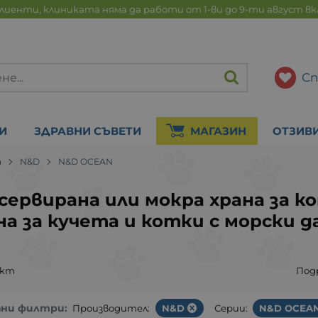
лиенти, клиниката няма да работи от 1-ви до 9-ти август в
Сп
И
ЗДРАВНИ СЪВЕТИ
МАГАЗИН
ОТЗИВ
а
N&D
N&D OCEAN
сервирана или мокра храна за к
на за кучета и котки с морски д
укт
Под
ани филтри:
Производител:
N&D
Серии:
N&D OCEA