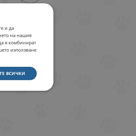
Закупен
е и да
нето на нашия
 да я комбинират
ашето използване
ТЕ ВСИЧКИ