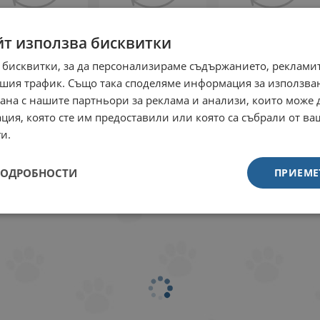
йт използва бисквитки
Закупен
Закупен
Закупен
 бисквитки, за да персонализираме съдържанието, рекламит
шия трафик. Също така споделяме информация за използва
рана с нашите партньори за реклама и анализи, които може
ция, която сте им предоставили или която са събрали от в
+ 9 още
и.
ПОДРОБНОСТИ
ПРИЕМЕ
Закупен