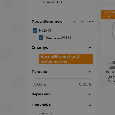
Консерви
ДОСТАВ
ДНИ
Производител
Изчисти
N&D
(1)
N&D OCEAN
(1)
Статус
Доставка от 1 до 3
работни дни
(1)
N&
Sal
кон
По цена
за 
риб
0.00 €
0.00 €
Вариант
Опаковка
6 х 70 г
(1)