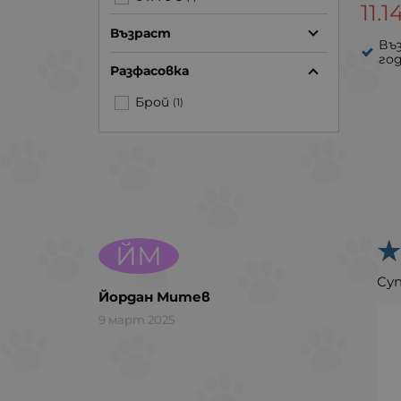
11.1
Възраст
Въз
го
Разфасовка
Брой
(1)
ЙМ
Суп
Йордан Митев
9 март 2025