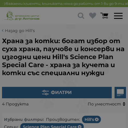
Уважаеми клиенти, клиниката няма да работи от 1-ви до 9-ти 
Назад до Hill's
Храна за котки: богат избор от
суха храна, паучове и консерви на
изгодни цени Hill's Science Plan
Special Care - храна за кучета и
котки със специални нужди
ФИЛТРИ
4 Продукта
По уместност
Избрани филтри:
Производител:
Hill's
Серии:
Science Plan Special Care