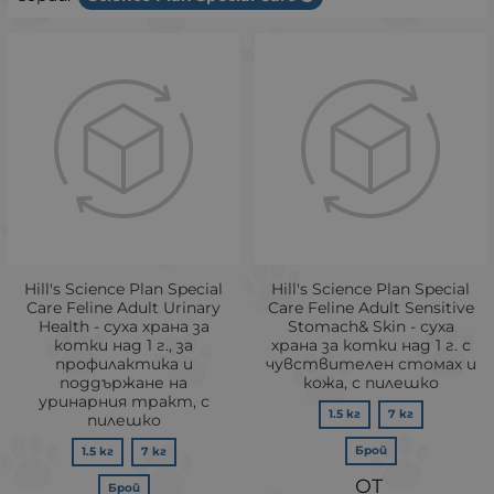
Hill's Science Plan Special
Hill's Science Plan Special
Care Feline Adult Urinary
Care Feline Adult Sensitive
Health - суха храна за
Stomach& Skin - суха
котки над 1 г., за
храна за котки над 1 г. с
профилактика и
чувствителен стомах и
поддържане на
кожа, с пилешко
уринарния тракт, с
1.5 кг
7 кг
пилешко
Брой
1.5 кг
7 кг
Брой