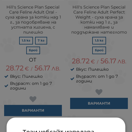
Hill's Science Plan Special
Hill's Science Plan Special
Care Feline Adult Oral -
Care Feline Adult Perfect
суха храна за котки над 1
Weight - суха храна за
г., за подобряване на
котки над 1 г., за
устната хигиена, с
намаляване и
пилешко
поддържане натеглото
1.5 кг
7 кг
1.5 кг
Брой
Брой
28.72
56.17
€
ЛВ.
/
28.72
56.17
€
ЛВ.
/
Вкус: Пилешко
Вкус: Пилешко
Възраст: от 1 до 7
години
Възраст: от 1 до 7
години
ВАРИАНТИ
ВАРИАНТИ