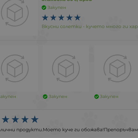
Закупен
Вкусни солетки - кучето много ги хар
Закупен
Закупен
Закупен
лични продукти.Моето куче ги обожава!Препоръчвам