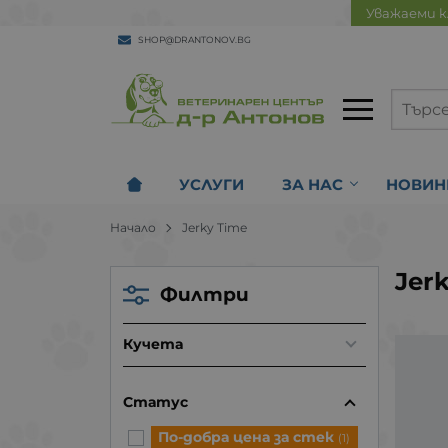
Уважаеми к
SHOP@DRANTONOV.BG
УСЛУГИ
ЗА НАС
НОВИН
Начало
Jerky Time
Jer
Филтри
Кучета
Статус
По-добра цена за стек
(1)