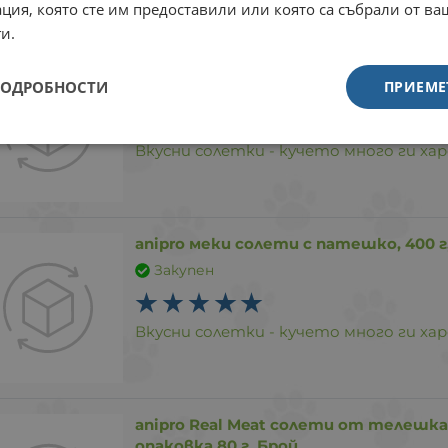
ция, която сте им предоставили или която са събрали от в
и.
anipro меки солети с говеждо, 400 г,
ПОДРОБНОСТИ
ПРИЕМЕ
Закупен
Вкусни солетки - кучето много ги хар
anipro меки солети с патешко, 400 г
Закупен
Вкусни солетки - кучето много ги хар
anipro Real Meat солети от телешка
опаковка 80 г, Брой