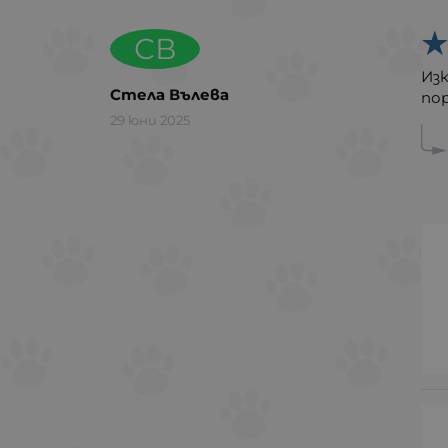
СВ
Из
Стела Вълева
пор
29 юни 2025