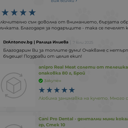
Виж всички
ключително съм доволна от вниманието, бързата об
ъчката. Благодаря за подаръците - така се печелят 
DrAntonov.bg | Ралица Илиева
7 юли 2025
Благодарим Ви за топлите думи! Очакваме с нетърп
бъдеще! Поздрави от целия екип!
anipro Real Meat солети от телешка
опаковка 80 г, Брой
Закупен
Любима занимавка на кучето. Много 
Cani Pro Dental - дентални мини кока
гр, Стек 10