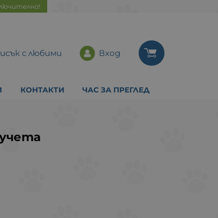
ключително!
исък с любими
Вход
И
КОНТАКТИ
ЧАС ЗА ПРЕГЛЕД
кучета