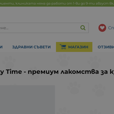
лиенти, клиниката няма да работи от 1-ви до 9-ти август в
Сп
И
ЗДРАВНИ СЪВЕТИ
МАГАЗИН
ОТЗИВ
ky Time - премиум лакомства за 