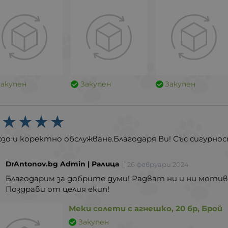
Закупен
Закупен
Закупен
рзо и коректно обслужване.Благодаря Ви! Със сигурн
DrAntonov.bg Admin | Ралица
26 февруари 2024
Благодарим за добрите думи! Радват ни и ни мотив
Поздрави от целия екип!
Меки солети с агнешко, 20 бр, Брой
Закупен