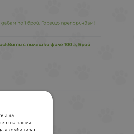
 давам по 1 брой. Горещо препоръчвам!
 бисквити с пилешко филе 100 г, Брой
, Брой
е и да
нето на нашия
есва!
 да я комбинират