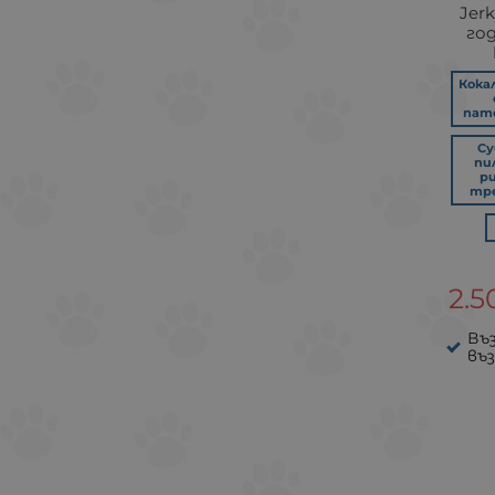
Jer
го
Кока
пат
С
пи
р
тр
2.5
Въ
въ