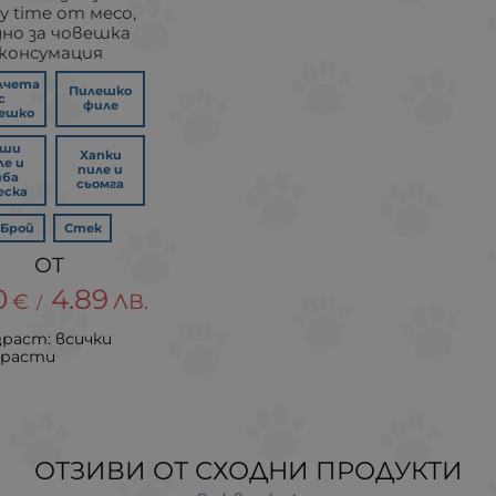
ky time от месо,
дно за човешка
консумация
лчета
Пилешко
с
филе
ешко
уши
Хапки
ле и
пиле и
иба
сьомга
еска
Брой
Стек
0
4.89
€
ЛВ.
/
зраст: всички
зрасти
ОТЗИВИ ОТ СХОДНИ ПРОДУКТИ