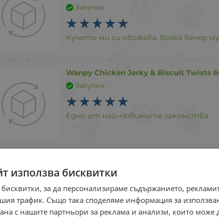
Закупен
Кучето ми ги обожава. Всяка вечер му
Wanpy Chicken Jerky & Biscuit Twists
Закупен
Едно от най-любимите лакомства
anipro меки солети с пилешко - 400 г
йт използва бисквитки
Закупен
 бисквитки, за да персонализираме съдържанието, рекламит
шия трафик. Също така споделяме информация за използва
Вкусни солетки - кучето много ги хар
рана с нашите партньори за реклама и анализи, които може