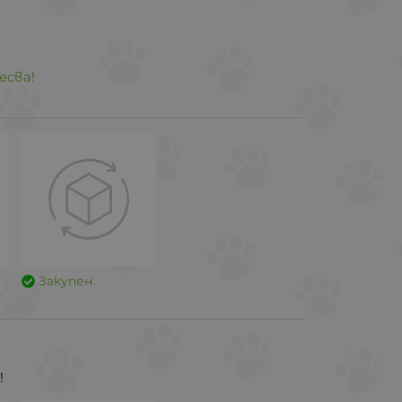
есва!
Закупен
!