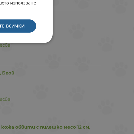
ашето използване
 Брой
ТЕ ВСИЧКИ
есва!
, Брой
есва!
 кожа обвити с пилешко месо 12 см,