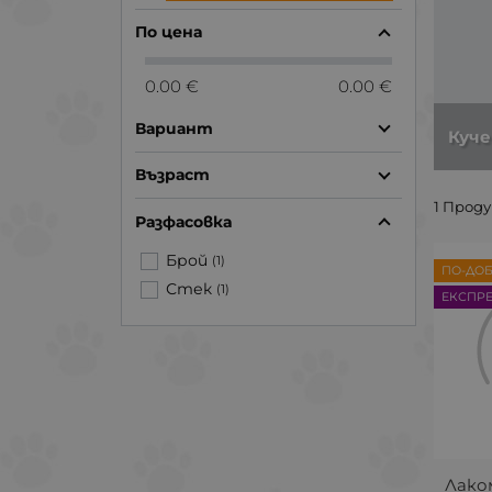
По цена
0.00 €
0.00 €
Вариант
Куч
Възраст
1 Прод
Разфасовка
Брой
(1)
ПО-ДОБ
Стек
(1)
ЕКСПР
Лако