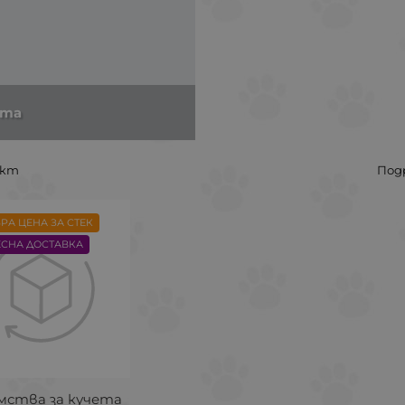
ета
укт
Под
РА ЦЕНА ЗА СТЕК
ЕСНА ДОСТАВКА
мства за кучета