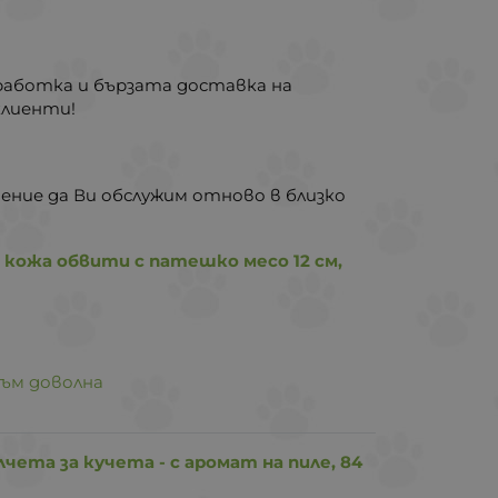
работка и бързата доставка на
клиенти!
ение да Ви обслужим отново в близко
 кожа обвити с патешко месо 12 см,
съм доволна
лчета за кучета - с аромат на пиле, 84