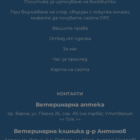
Политика за използване на бисквитки
При възникване на спор, свързан с покупка онлайн,
можете да ползвате сайта ОРС
Вашите права
Отказ от сделка
За нас
Час за преглед
Карта на сайта
КОНТАКТИ
Ветеринарна аптека
гр. Варна, ул. Перла 26, сгр. А5 (на гърба); Упътвания:
<<
ТУК
>>
Ветеринарна клиника д-р Антонов
Адрес: гр. Варна, ж.к. Победа, ул. "акад. Андрей Сахаров"