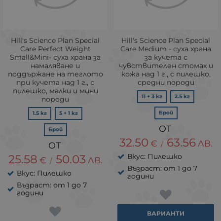
Hill's Science Plan Special
Hill's Science Plan Special
Care Perfect Weight
Care Medium - суха храна
Small&Mini- суха храна за
за кучета с
намаляване и
чувствителен стомах и
поддържане на теглото
кожа над 1 г., с пилешко,
при кучета над 1 г., с
средни породи
пилешко, малки и мини
11 + 3 кг
2.5 кг
породи
Брой
1.5 кг
5 + 1 кг
Брой
32.50
63.56
€
ЛВ.
/
Вкус: Пилешко
25.58
50.03
€
ЛВ.
/
Възраст: от 1 до 7
Вкус: Пилешко
години
Възраст: от 1 до 7
години
ВАРИАНТИ