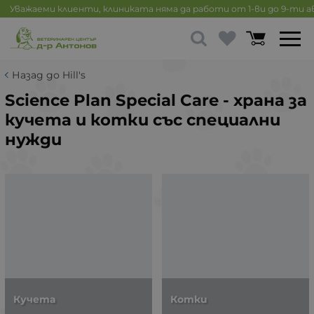
Уважаеми клиенти, клиниката няма да работи от 1-ви до 9-ти 
Назад до Hill's
Science Plan Special Care - храна за
кучета и котки със специални
нужди
Кучета
Котки