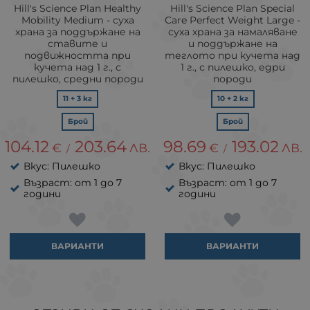
Hill's Science Plan Healthy
Hill's Science Plan Special
Mobility Medium - суха
Care Perfect Weight Large -
храна за поддържане на
суха храна за намаляване
ставите и
и поддържане на
подвижността при
теглото при кучета над
кучета над 1 г., с
1 г., с пилешко, едри
пилешко, средни породи
породи
11 + 3 кг
10 + 2 кг
Брой
Брой
104.12
203.64
98.69
193.02
€
ЛВ.
€
ЛВ.
/
/
Вкус: Пилешко
Вкус: Пилешко
Възраст: от 1 до 7
Възраст: от 1 до 7
години
години
ВАРИАНТИ
ВАРИАНТИ