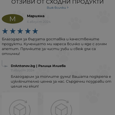
ОТЗИВИ ОТ СХОДНИ ПРОДУКТИ
Виж всички
Mарияна
M
6 август 2024
Благодаря за бързата доставка и качествените
продукти. Кученцето ми хареса всичко и яде с голям
апетит. Пръчките за чисти зъби и свеж дъх са
отлични!
DrAntonov.bg | Ралица Илиева
7 август 2024
Благодарим за топлите думи! Вашата подкрепа е
изключително ценна за нас. Сърдечни поздрави от
целия ни екип!