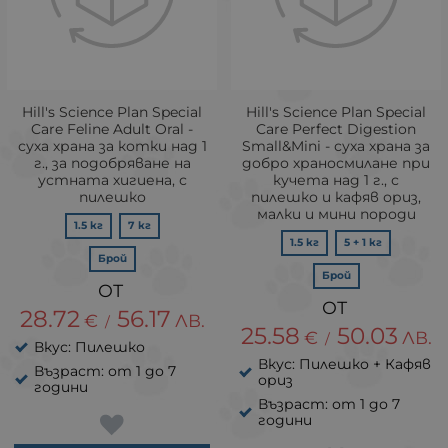
Hill's Science Plan Special
Hill's Science Plan Special
Care Feline Adult Oral -
Care Perfect Digestion
суха храна за котки над 1
Small&Mini - суха храна за
г., за подобряване на
добро храносмилане при
устната хигиена, с
кучета над 1 г., с
пилешко
пилешко и кафяв ориз,
малки и мини породи
1.5 кг
7 кг
1.5 кг
5 + 1 кг
Брой
Брой
28.72
56.17
€
ЛВ.
/
25.58
50.03
€
ЛВ.
/
Вкус: Пилешко
Вкус: Пилешко + Кафяв
Възраст: от 1 до 7
ориз
години
Възраст: от 1 до 7
години