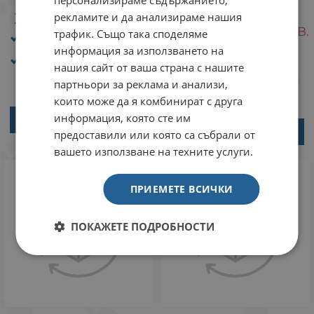
персонализираме съдържанието,
Брой
28.72
56.17
рекламите и да анализираме нашия
€
ЛВ.
/
104.12
203.64
€
ЛВ.
/
трафик. Също така споделяме
Вкус: Пилешко
информация за използването на
Вкус: Пилешко
Възраст: от 1 до 7
години
нашия сайт от ваша страна с нашите
Възраст: от 1 до 7
години
партньори за реклама и анализи,
които може да я комбинират с друга
информация, която сте им
ВАРИАНТИ
ВАРИАНТИ
предоставили или която са събрали от
вашето използване на техните услуги.
НАДНОРМЕНО ТЕГЛО / LIGHT
ПРИЕМЕТЕ ВСИЧКИ
ПОКАЖЕТЕ ПОДРОБНОСТИ