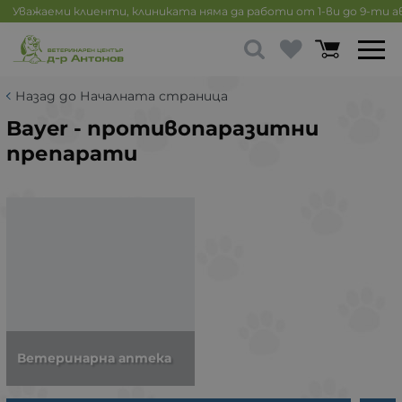
Уважаеми клиенти, клиниката няма да работи от 1-ви до 9-ти 
Назад до Началната страница
Bayer - противопаразитни
препарати
Ветеринарна аптека