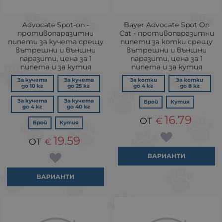
Advocate Spot-on -
Bayer Advocate Spot On
противопаразитни
Cat - противопаразитни
пипети за кучета срещу
пипети за котки срещу
вътрешни и външни
вътрешни и външни
паразити, цена за 1
паразити, цена за 1
пипета и за кутия
пипета и за кутия
За кучета
За кучета
За котки
За котки
до 10 кг
до 25 кг
до 4 кг
до 8 кг
За кучета
За кучета
Брой
Кутия
до 4 кг
до 40 кг
16.79
€
Брой
Кутия
19.59
€
ВАРИАНТИ
ВАРИАНТИ