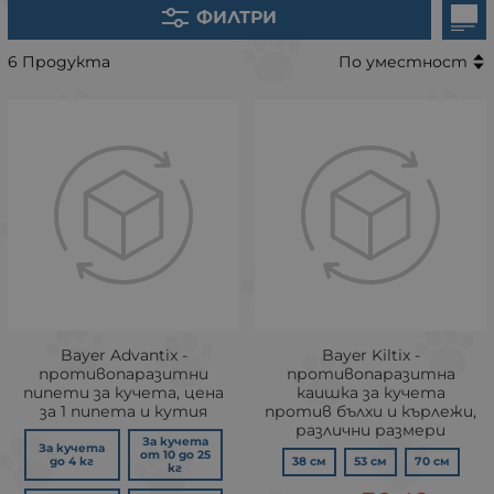
ФИЛТРИ
6 Продукта
По уместност
Bayer Advantix -
Bayer Kiltix -
противопаразитни
противопаразитна
пипети за кучета, цена
каишка за кучета
за 1 пипета и кутия
против бълхи и кърлежи,
различни размери
За кучета
За кучета
от 10 до 25
до 4 кг
38 см
53 см
70 см
кг