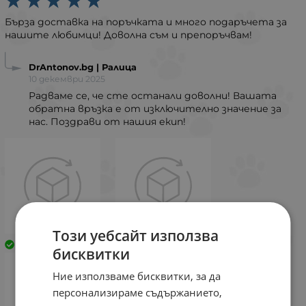
Бърза доставка на поръчката и много подаръчета за
нашите любимци! Доволна съм и препоръчвам!
DrAntonov.bg | Ралица
10 декември 2025
Радваме се, че сте останали доволни! Вашата
обратна връзка е от изключително значение за
нас. Поздрави от нашия екип!
Този уебсайт използва
Закупен
Закупен
бисквитки
Ние използваме бисквитки, за да
персонализираме съдържанието,