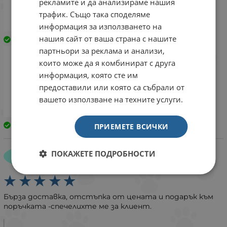
рекламите и да анализираме нашия
трафик. Също така споделяме
информация за използването на
нашия сайт от ваша страна с нашите
Закупен
Закупен
партньори за реклама и анализи,
които може да я комбинират с друга
информация, която сте им
предоставили или която са събрали от
вашето използване на техните услуги.
Закупен
ПРИЕМЕТЕ ВСИЧКИ
Катя Иванова
КИ
ПОКАЖЕТЕ ПОДРОБНОСТИ
14 септември 2025
Бърза доставка, отстъпка от цената и подарък към
поръчката -спечелихте ме за клиент.