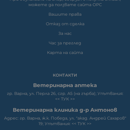
можете да ползвате сайта ОРС
Вашите права
Отказ от сделка
За нас
Час за преглед
Карта на сайта
КОНТАКТИ
Ветеринарна аптека
гр. Варна, ул. Перла 26, сгр. А5 (на гърба); Упътвания:
<<
ТУК
>>
Ветеринарна клиника д-р Антонов
Адрес: гр. Варна, ж.к. Победа, ул. "акад. Андрей Сахаров"
19; Упътвания: <<
ТУК
>>