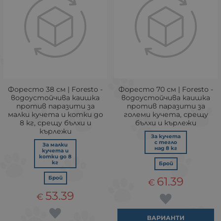
Форесто 38 см | Foresto -
Форесто 70 см | Foresto -
водоустойчива каишка
водоустойчива каишка
против паразити за
против паразити за
малки кучета и котки до
големи кучета, срещу
8 кг, срещу бълхи и
бълхи и кърлежи
кърлежи
За кучета
с тегло
За малки
над 8 кг
кучета и
котки до 8
кг
Брой
Брой
61.39
€
53.39
€
ВАРИАНТИ