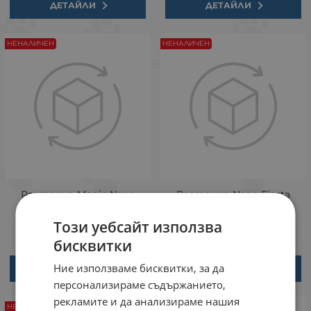
ДЕТАЙЛИ
ДЕТАЙЛИ
НЕНАЛИЧЕН
НЕНАЛИЧЕН
Растение Magic Nano
Растение Nano Fiesta
Garden 10см от Sydeco,
Flower 14см от Sydeco,
Франция
Франция
Този уебсайт използва
бисквитки
Ние използваме бисквитки, за да
ДЕТАЙЛИ
ДЕТАЙЛИ
персонализираме съдържанието,
рекламите и да анализираме нашия
НЕНАЛИЧЕН
НЕНАЛИЧЕН