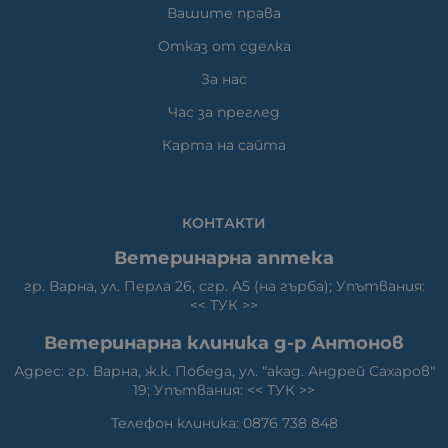
Вашите права
Отказ от сделка
За нас
Час за преглед
Карта на сайта
КОНТАКТИ
Ветеринарна аптека
гр. Варна, ул. Перла 26, сгр. А5 (на гърба); Упътвания:
<<
ТУК
>>
Ветеринарна клиника д-р Антонов
Адрес: гр. Варна, ж.к. Победа, ул. "акад. Андрей Сахаров"
19; Упътвания: <<
ТУК
>>
Телефон клиника: 0876 738 848