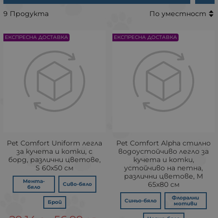
9 Продукта
По уместност
ЕКСПРЕСНА ДОСТАВКА
ЕКСПРЕСНА ДОСТАВКА
Pet Comfort Uniform легла
Pet Comfort Alpha стилно
за кучета и котки, с
водоустойчиво легло за
борд, различни цветове,
кучета и котки,
S 60х50 см
устойчивo на петна,
различни цветове, М
Мента-
65х80 см
Сиво-бяло
бяло
Флорални
Синьо-бяло
Брой
мотиви