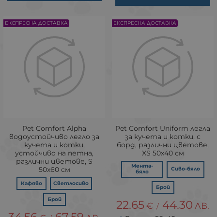
ЕКСПРЕСНА ДОСТАВКА
ЕКСПРЕСНА ДОСТАВКА
Pet Comfort Alpha
Pet Comfort Uniform легла
водоустойчиво легло за
за кучета и котки, с
кучета и котки,
борд, различни цветове,
устойчивo на петна,
XS 50х40 см
различни цветове, S
Мента-
50x60 см
Сиво-бяло
бяло
Кафяво
Светлосиво
Брой
Брой
22.65
44.30
€
ЛВ.
/
34.56
67.59