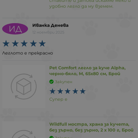
ставите и затова искахме меко и
удобно легло да му вземем.
Иванка Денева
ИД
12 ноември 2025
Леглото е прекрасно
Pet Comfort легло за куче Alpha,
черно-бяло, М, 65х80 см, Брой
Закупен
Супер е
Wildfull мостра, храна за кучета,
без зърно, без зърно, 2 х 100 г, Брой