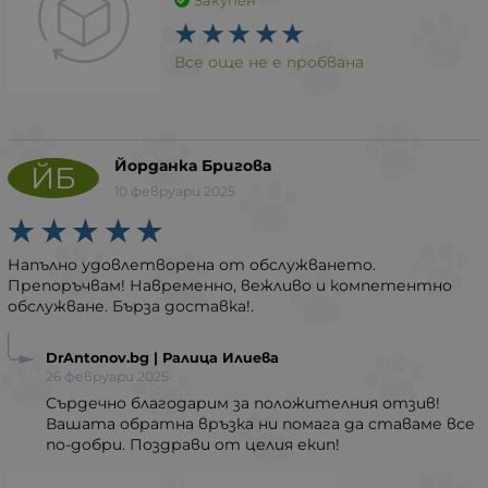
Закупен
Все още не е пробвана
Йорданка Бригова
ЙБ
10 февруари 2025
Напълно удовлетворена от обслужването.
Препоръчвам! Навременно, вежливо и компетентно
обслужване. Бърза доставка!.
DrAntonov.bg | Ралица Илиева
26 февруари 2025
Сърдечно благодарим за положителния отзив!
Вашата обратна връзка ни помага да ставаме все
по-добри. Поздрави от целия екип!