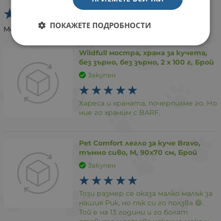
ПОКАЖЕТЕ ПОДРОБНОСТИ
Меко легло и хареса на нашето куче.
Wildfull мостра, храна за кучета,
без зърно, без зърно, 2 х 100 г, Брой
Закупен
Хареса и храната, почерпихме го. Но
ние го храним с BARF.
Pet Comfort легло за куче Bravo,
тъмно сиво, М, 90х70 см, Брой
Закупен
Този размер се оказа малко малък за
нашия Рик, но пък си го ползва 😄.
Той е на 13 години и го болят