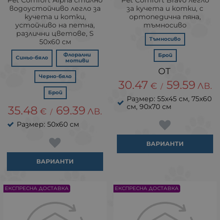
водоустойчиво легло за
за кучета и котки, с
кучета и котки,
ортопедична пяна,
устойчивo на петна,
тъмносиво
различни цветове, S
Тъмносиво
50x60 см
Флорални
Брой
Синьо-бяло
мотиви
Черно-бяло
30.47
59.59
€
ЛВ.
/
Брой
Размер: 55х45 см, 75х60
см, 90х70 см
35.48
69.39
€
ЛВ.
/
Размер: 50х60 см
ВАРИАНТИ
ВАРИАНТИ
ЕКСПРЕСНА ДОСТАВКА
ЕКСПРЕСНА ДОСТАВКА