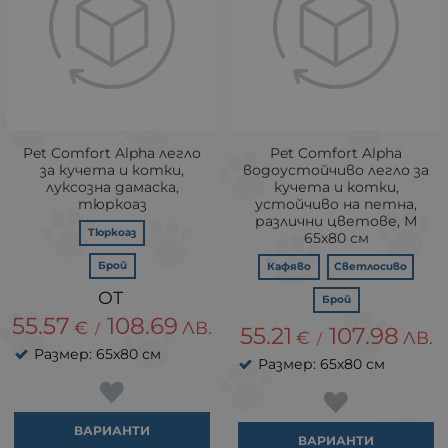
Pet Comfort Alpha легло
Pet Comfort Alpha
за кучета и котки,
водоустойчиво легло за
луксозна дамаска,
кучета и котки,
тюркоаз
устойчивo на петна,
различни цветове, М
Тюркоаз
65х80 см
Брой
Кафяво
Светлосиво
Брой
55.57
108.69
€
ЛВ.
/
55.21
107.98
€
ЛВ.
/
Размер: 65х80 см
Размер: 65х80 см
ВАРИАНТИ
ВАРИАНТИ