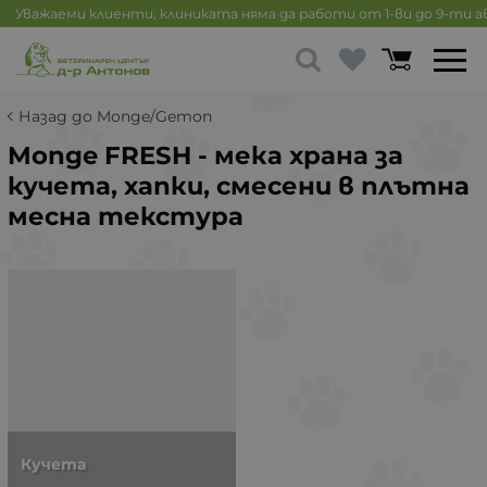
Уважаеми клиенти, клиниката няма да работи от 1-ви до 9-ти 
Назад до Monge/Gemon
Monge FRESH - мека храна за
кучета, хапки, смесени в плътна
месна текстура
Кучета