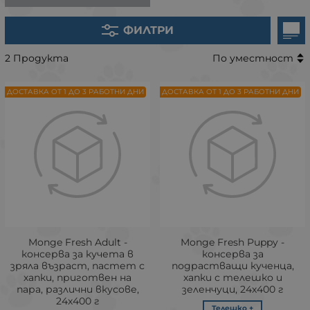
ФИЛТРИ
2 Продукта
По уместност
ДОСТАВКА ОТ 1 ДО 3 РАБОТНИ ДНИ
ДОСТАВКА ОТ 1 ДО 3 РАБОТНИ ДНИ
Monge Fresh Adult -
Monge Fresh Puppy -
консерва за кучета в
консерва за
зряла възраст, пастет с
подрастващи кученца,
хапки, приготвен на
хапки с телешко и
пара, различни вкусове,
зеленчуци, 24х400 г
24х400 г
Телешко +