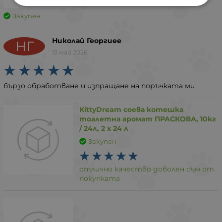
Закупен
Николай Георгиее
НГ
13 май 2026
бързо обработване и изпращане на поръчката ми
KittyDream соева котешка
тоалетна аромат ПРАСКОВА, 10кг
/ 24л, 2 х 24 л
Закупен
отлично качество доволен съм от
покупката