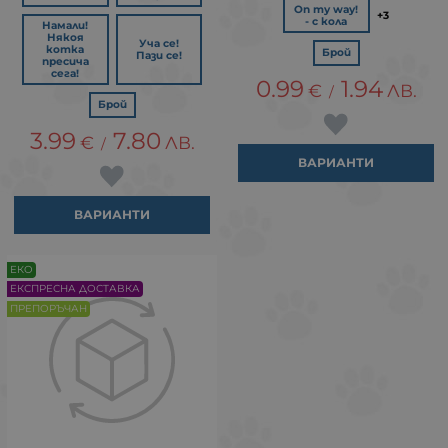
On my way!
+3
- с кола
Намали!
Някоя
Уча се!
котка
Брой
Пази се!
пресича
сега!
0.99
1.94
€
ЛВ.
/
Брой
3.99
7.80
€
ЛВ.
/
ВАРИАНТИ
ВАРИАНТИ
ЕКО
ЕКСПРЕСНА ДОСТАВКА
ПРЕПОРЪЧАН