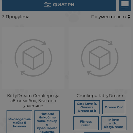
ФИЛТРИ
3 Продукта
По уместност
KittyDream Стикери за
Стикери KittyDream
автомобил, външно
Cats Love it,
залепяне
Owners
Dream On!
Dream of it
Намали!
Някой те
Многодетна
In love
чака. Макар
Fitness
майка в
with…
и
Guru!
колата
KittyDream
преобърнал
къщата.