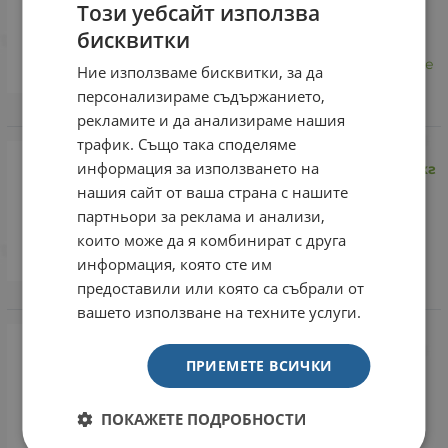
Този уебсайт използва
Закупен
бисквитки
Това беше подарък за нас, котките
Ние използваме бисквитки, за да
бяха много доволни 😀ще го
персонализираме съдържанието,
поръчаме скоро
рекламите и да анализираме нашия
трафик. Също така споделяме
KittyDream соева котешка
информация за използването на
тоалетна аромат ПРАСКОВА, 10кг
/ 24л, 2 х 24 л
нашия сайт от ваша страна с нашите
Закупен
партньори за реклама и анализи,
които може да я комбинират с друга
информация, която сте им
Супер е, ще поръчам отново!
предоставили или която са събрали от
вашето използване на техните услуги.
ПРИЕМЕТЕ ВСИЧКИ
ПОКАЖЕТЕ ПОДРОБНОСТИ