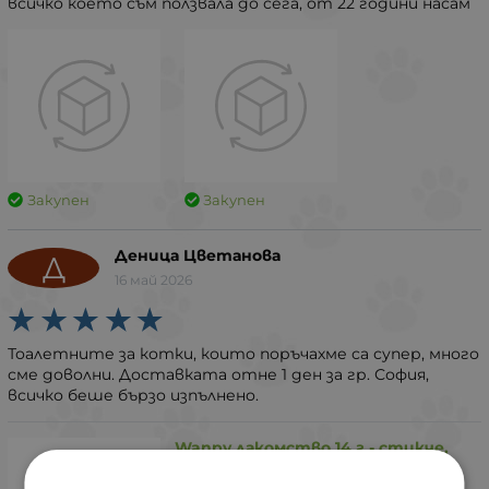
всичко което съм ползвала до сега, от 22 години насам
Закупен
Закупен
Деница Цветанова
Д
16 май 2026
Тоалетните за котки, които поръчахме са супер, много
сме доволни. Доставката отне 1 ден за гр. София,
всичко беше бързо изпълнено.
Wanpy лакомство 14 г - стикче,
Брой