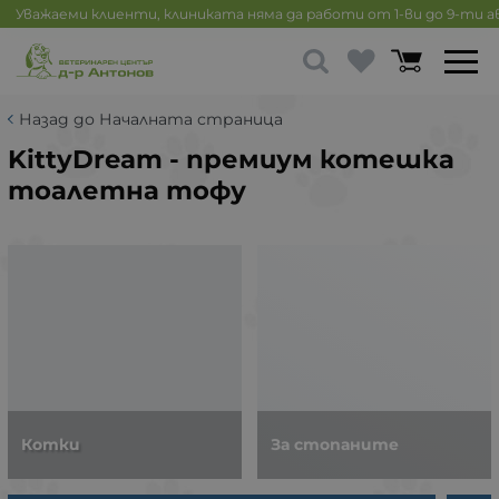
Уважаеми клиенти, клиниката няма да работи от 1-ви до 9-ти 
Назад до Началната страница
KittyDream - премиум котешка
тоалетна тофу
Котки
За стопаните