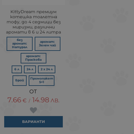
KittyDream премиум
котешка тоалетна
тофу, до 4 седмици без
миризми, различни
аромати в 6 и 24 литра
без
аромат:
аромат:
Зелен чай
Натурал
аромат:
Праскова
6 л
24 л
2 x 24 л
Промопакет
Брой
5+1
7.66
14.98
€
ЛВ.
/
ВАРИАНТИ