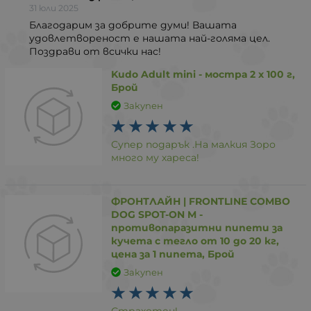
31 юли 2025
Благодарим за добрите думи! Вашата
удовлетвореност е нашата най-голяма цел.
Поздрави от всички нас!
Kudo Adult mini - мостра 2 х 100 г,
Брой
Закупен
Супер подарък .На малкия Зоро
много му хареса!
ФРОНТЛАЙН | FRONTLINE COMBO
DOG SPOT-ON M -
противопаразитни пипети за
кучета с тегло от 10 до 20 кг,
цена за 1 пипета, Брой
Закупен