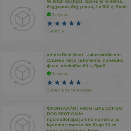
Wildfull мостра, храна за кучета,
без зърно, без зърно, 2 х 100 г, Брой
Закупен
Супер е.
anipro Real Meat - лакомство от
сушено месо за кучета, пилешко
филе, опаковка 80 г, Брой
Закупен
Супер е за моя пудел
ФРОНТЛАЙН | FRONTLINE COMBO
DOG SPOT-ON M -
противопаразитни пипети за
кучета с тегло от 10 до 20 кг,
цена за 1 пипета, Брой