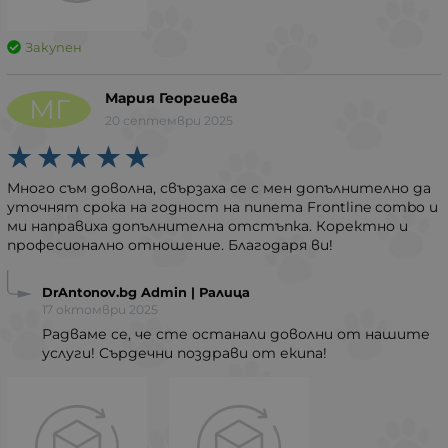
Закупен
Мария Георгиева
МГ
20 септември 2025
Много съм доволна, свързаха се с мен допълнително да
уточнят срока на годност на пипета Frontline combo и
ми направиха допълнителна отстъпка. Коректно и
професионално отношение. Благодаря ви!
DrAntonov.bg Admin | Ралица
17 октомври 2025
Радваме се, че сте останали доволни от нашите
услуги! Сърдечни поздрави от екипа!