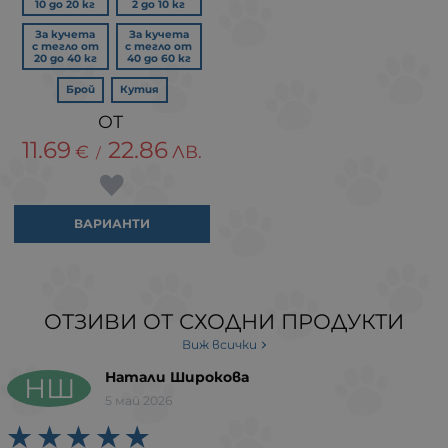
10 до 20 кг
2 до 10 кг
За кучета
За кучета
с тегло от
с тегло от
20 до 40 кг
40 до 60 кг
Брой
Кутия
11.69
22.86
€
ЛВ.
/
ВАРИАНТИ
ОТЗИВИ ОТ СХОДНИ ПРОДУКТИ
Виж всички
Натали Широкова
НШ
5 май 2026