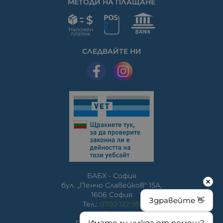
МЕТОДИ НА ПЛАЩАНЕ
СЛЕДВАЙТЕ НИ
БАБХ - София
бул. „Пенчо Славейков" 15A,
1606 София
Здравейте 👋
Тел.:
0700 122 99
www.bfsa.egov.bg
Имате ли нужда от помощ?
E-mail:
bfsa@bfsa.bg