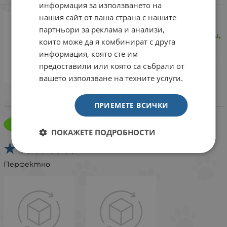
информация за използването на
beaphar DIMETHIcare Line On -
нашия сайт от ваша страна с нашите
високоефективен, без
партньори за реклама и анализи,
инсектицид, цена за три пипети,
които може да я комбинират с друга
Брой
информация, която сте им
Закупен
предоставили или която са събрали от
вашето използване на техните услуги.
Върши добра работа!
ПРИЕМЕТЕ ВСИЧКИ
Лъчезар Панчев
Л
29 март 2025
ПОКАЖЕТЕ ПОДРОБНОСТИ
Перфектно