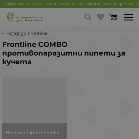
Уважаеми клиенти, клиниката няма да работи от 1-ви до 9-ти 
Назад до Frontline
Frontline COMBO
противопаразитни пипети за
кучета
Ветеринарна аптека