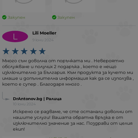
Закупен
Закупен
Lili Moeller
L
9 юни 2024
Много съм доволна от поръчката ми . Невероятно
обслужване и получих 2 подаръка , което е нещо
изключително за България. Към продукта за кучето ми
имаше и допълнителна информация как да се използва ,
което е супер . Благодаря много .
DrAntonov.bg | Ралица
10 юни 2024
Искрено се радваме, че сте останали доволни от
нашите услуги! Вашата обратна връзка е от
изключително значение за нас. Поздрави от целия
екип!