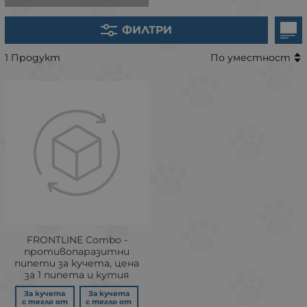
ФИЛТРИ
1 Продукт
По уместност
FRONTLINE Combo -
противопаразитни
пипети за кучета, цена
за 1 пипета и кутия
За кучета
За кучета
с тегло от
с тегло от