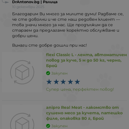
DrAntonov.bg | Ралица
10 декември 2025
Благодарим Ви много за милите думи! Радваме се,
че сте доволни и че сте наш редовен клиент —
това значи много за нас. Ще продължим да се
стараем да предлагаме коректно обслужване и
добри цени.
Винаги сте добре дошли при нас!
flexi Classic L - лента, автоматичен
повод за куче, 5 м до 50 кг, черно,
Брой
Закупен
Супер цена, перфектен повод!
anipro Real Мeat - лакомство от
сушено месо за кучета, патешко
филе, опаковка 80 г, Брой
Закупен