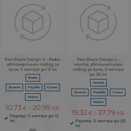
flexi Black Design S - въже,
flexi Black Design L -
автоматичен повод за
лента, автоматичен
куче, 5 метра до 12 кг
повод за куче, 5 метра
до 50 кг
Въже
Лента
Зелено
Розово
Синьо
Зелено
Розово
Синьо
Черно
Черно
10.73
20.99
€
ЛВ.
/
19.32
37.79
€
ЛВ.
/
Размер: 5 метра до 12
кг
Размер: 5 метра до 50
кг