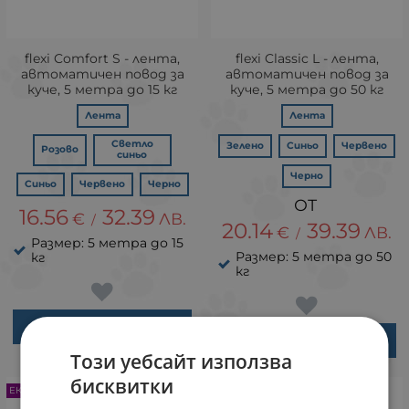
flexi Comfort S - лента,
flexi Classic L - лента,
автоматичен повод за
автоматичен повод за
куче, 5 метра до 15 кг
куче, 5 метра до 50 кг
Лента
Лента
Светло
Зелено
Синьо
Червено
Розово
синьо
Черно
Синьо
Червено
Черно
16.56
32.39
€
ЛВ.
/
20.14
39.39
€
ЛВ.
/
Размер: 5 метра до 15
Размер: 5 метра до 50
кг
кг
ВАРИАНТИ
ВАРИАНТИ
Този уебсайт използва
бисквитки
ЕКСПРЕСНА ДОСТАВКА
ЕКСПРЕСНА ДОСТАВКА