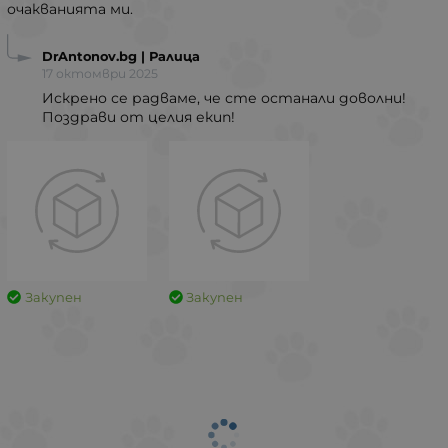
очакванията ми.
DrAntonov.bg | Ралица
17 октомври 2025
Искрено се радваме, че сте останали доволни!
Поздрави от целия екип!
Закупен
Закупен