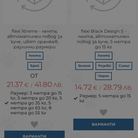
flexi Xtreme - лента,
flexi Black Design S -
автоматичен повод за
лента, автоматичен
куче, цвят оранжев,
повод за куче, 5 метра
различни размери
до 15 кг
Лента
Лента
Брой
Зелено
Розово
Синьо
Черно
21.37
41.80
€
ЛВ.
/
14.72
28.79
€
ЛВ.
/
Размер: 3 метра до 15
Размер: 5 метра до 15
кг, 5 метра до 20 кг, 5
кг
метра до 35 кг, 5
метра до 65 кг, 8
метра до 55 кг
ВАРИАНТИ
ВАРИАНТИ