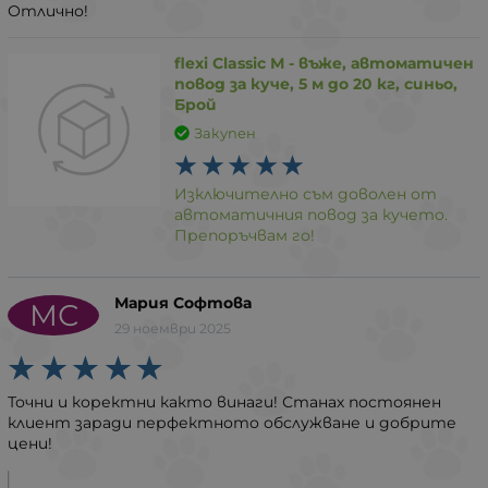
Отлично!
flexi Classic М - въже, автоматичен
повод за куче, 5 м до 20 кг, синьо,
Брой
Закупен
Изключително съм доволен от
автоматичния повод за кучето.
Препоръчвам го!
Мария Софтова
МС
29 ноември 2025
Точни и коректни както винаги! Станах постоянен
клиент заради перфектното обслужване и добрите
цени!