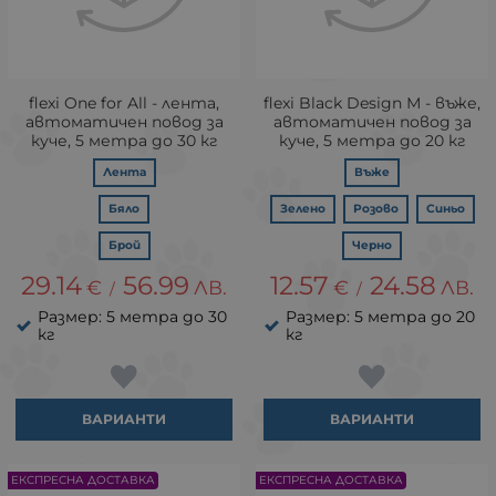
flexi One for All - лента,
flexi Black Design М - въже,
автоматичен повод за
автоматичен повод за
куче, 5 метра до 30 кг
куче, 5 метра до 20 кг
Лента
Въже
Бяло
Зелено
Розово
Синьо
Брой
Черно
29.14
56.99
12.57
24.58
€
ЛВ.
€
ЛВ.
/
/
Размер: 5 метра до 30
Размер: 5 метра до 20
кг
кг
ВАРИАНТИ
ВАРИАНТИ
ЕКСПРЕСНА ДОСТАВКА
ЕКСПРЕСНА ДОСТАВКА