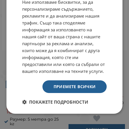
Ние използваме бисквитки, за да
персонализираме съдържанието,
рекламите и да анализираме нашия
трафик. Също така споделяме
информация за използването на
нашия сайт от ваша страна с нашите
партньори за реклама и анализи,
които може да я комбинират с друга
flexi Classic М - лента,
flexi Classic М - въже,
информация, която сте им
автоматичен повод за
автоматичен повод за
предоставили или която са събрали от
куче, 5 метра до 25 кг
куче, 5 метра до 20 кг
вашето използване на техните услуги.
Лента
Въже
Зелено
Розово
Синьо
Синьо
Черно
ПРИЕМЕТЕ ВСИЧКИ
12.73
24.90
Червено
Черно
€
ЛВ.
/
ПОКАЖЕТЕ ПОДРОБНОСТИ
Размер: 5 метра до 20
кг
18.81
36.79
€
ЛВ.
/
Размер: 5 метра до 25
кг