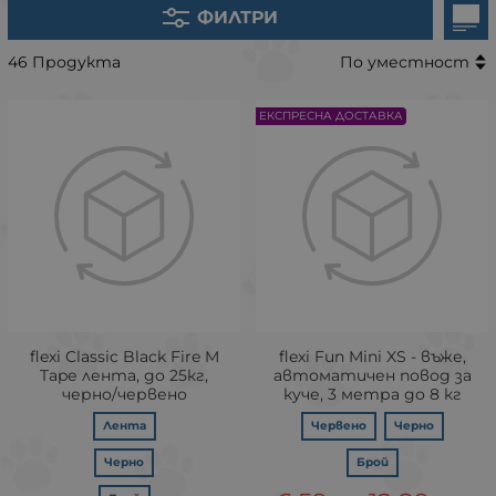
ФИЛТРИ
46 Продукта
По уместност
ЕКСПРЕСНА ДОСТАВКА
flexi Classic Black Fire M
flexi Fun Mini XS - въже,
Tapе лента, до 25кг,
автоматичен повод за
черно/червено
куче, 3 метра до 8 кг
Лента
Червено
Черно
Черно
Брой