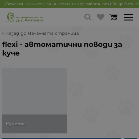
Уважаеми клиенти, клиниката няма да работи от 1-ви до 9-ти 
Назад до Началната страница
flexi - автоматични поводи за
куче
Кучета