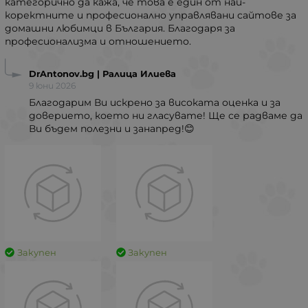
категорично да кажа, че това е един от най-
коректните и професионално управлявани сайтове за
домашни любимци в България. Благодаря за
професионализма и отношението.
DrAntonov.bg | Ралица Илиева
9 юни 2026
Благодарим Ви искрено за високата оценка и за
доверието, което ни гласувате! Ще се радваме да
Ви бъдем полезни и занапред!😊
Закупен
Закупен