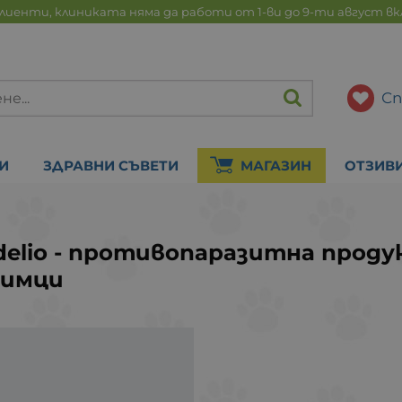
лиенти, клиниката няма да работи от 1-ви до 9-ти август в
Сп
И
ЗДРАВНИ СЪВЕТИ
МАГАЗИН
ОТЗИВ
delio - противопаразитна прод
бимци