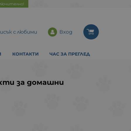
ключително!
исък с любими
Вход
И
КОНТАКТИ
ЧАС ЗА ПРЕГЛЕД
укти за домашни