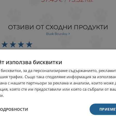
€
ЛВ.
/
ОТЗИВИ ОТ СХОДНИ ПРОДУКТИ
Виж всички
волен съм от обслужването и от закупените продукт
йт използва бисквитки
 бисквитки, за да персонализираме съдържанието, рекламит
Кределио 56мг, кучета до 2,5кг, 3 т
шия трафик. Също така споделяме информация за използва
Закупен
рана с нашите партньори за реклама и анализи, които може
ция, която сте им предоставили или която са събрали от в
таблетките действат доволен съм
и.
ПОДРОБНОСТИ
ПРИЕМЕ