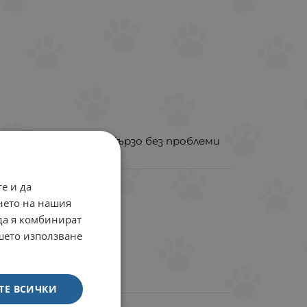
и пратката дойде бързо без проблеми
е и да
аблетки, кутия, Брой
нето на нашия
 да я комбинират
ашето използване
ТЕ ВСИЧКИ