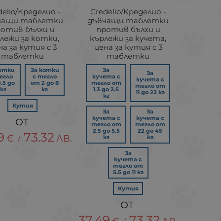
delio/Кределио -
Credelio/Кределио -
чащи таблетки
дъвчащи таблетки
отив бълхи и
против бълхи и
лежи за котки,
кърлежи за кучета,
на за кутия с 3
цена за кутия с 3
таблетки
таблетки
котки
За котки
За
За
егло
с тегло
кучета с
кучета с
.5 до
от 2 до 8
тегло от
тегло от
 кг
кг
1.3 до 2.5
11 до 22 кг
кг
Кутия
За
За
кучета с
кучета с
тегло от
тегло от
2.5 до 5.5
22 до 45
9
73.32
€
ЛВ.
кг
кг
/
За
кучета с
тегло от
5.5 до 11 кг
Кутия
37.49
73.32