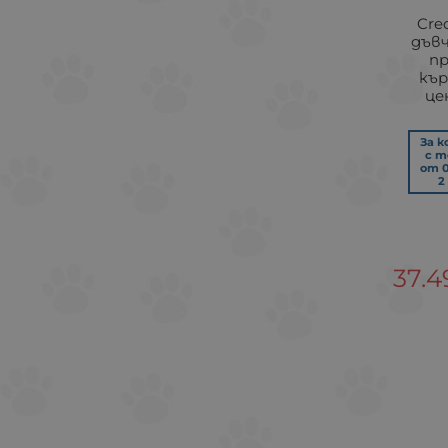
Cre
дъв
пр
кър
це
За 
с т
от 0
2
37.4