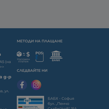
МЕТОДИ НА ПЛАЩАНЕ
а
 А5 (на
>>
СЛЕДВАЙТЕ НИ
а д-р
а, ул.
БАБХ - София
бул. „Пенчо
Славейков" 15A,