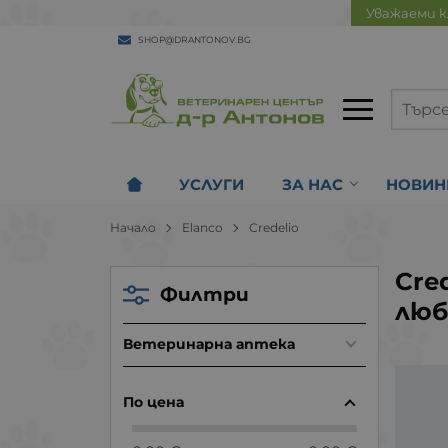
Уважаеми к
SHOP@DRANTONOV.BG
УСЛУГИ
ЗА НАС
НОВИН
Начало
Elanco
Credelio
Cre
Филтри
лю
Ветеринарна аптека
По цена