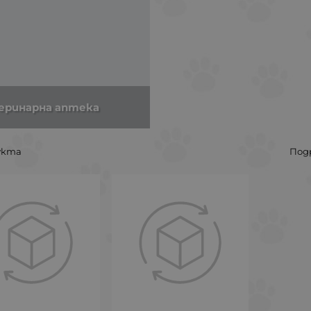
еринарна аптека
укта
Под