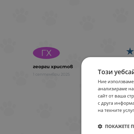
ГХ
до
георги христов
Този уебса
1 септември 2025
Ние използваме
анализираме на
сайт от ваша ст
с друга информа
на техните услуг
ПОКАЖЕТЕ 