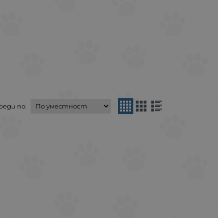
реди по: