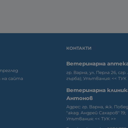
КОНТАКТИ
Ветеринарна аптек
 преглед
гр. Варна, ул. Перла 26, сгр.
гърба); Упътвания: <<
ТУК
 на сайта
Ветеринарна клиник
Антонов
Адрес: гр. Варна, ж.к. Побед
"акад. Андрей Сахаров" 19;
Упътвания: <<
ТУК
>>