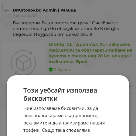
DrAntonov.bg Admin | Ралица
9 април 2024
Благодарим Ви за топлите думи! Очакваме с
нетърпение да Ви обслужим отново в близко
бъдеще! Поздрави от целия екип!
Drontal XL | Дронтал XL - овкусени
таблетки за обезпаразитяване на
кучета с тегло над 20 кг, цена за 1
таблетка, Брой
Закупен
Експресно обслужване. Едно голямо
Този уебсайт използва
Благодаря! Качествени продукти и
бисквитки
професионално обслужване.
Ние използваме бисквитки, за да
персонализираме съдържанието,
рекламите и да анализираме нашия
трафик. Също така споделяме