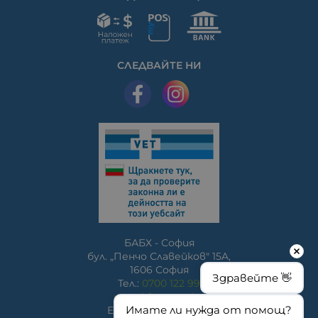
СЛЕДВАЙТЕ НИ
БАБХ - София
бул. „Пенчо Славейков" 15A,
1606 София
Здравейте 👋
Тел.:
0700 122 99
www.bfsa.egov.bg
Имате ли нужда от помощ?
E-mail:
bfsa@bfsa.bg