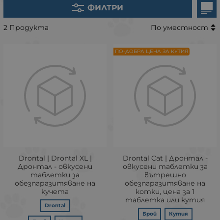
ФИЛТРИ
2 Продукта
По уместност
ПО-ДОБРА ЦЕНА ЗА КУТИЯ
Drontal | Drontal XL |
Drontal Cat | Дронтал -
Дронтал - овкусени
овкусени таблетки за
таблетки за
вътрешно
обезпаразитяване на
обезпаразитяване на
кучета
котки, цена за 1
таблетка или кутия
Drontal
Брой
Кутия