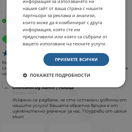
информация за използването на
нашия сайт от ваша страна с нашите
партньори за реклама и анализи,
Закупен
които може да я комбинират с друга
информация, която сте им
Маргарита Хиндалова
предоставили или която са събрали от
М
5 април 2024
вашето използване на техните услуги.
ПРИЕМЕТЕ ВСИЧКИ
Бърза поръчка, адекватно съдействие на
служителите. Благодаря за подаръците. Желая здраве
на целият екип.
ПОКАЖЕТЕ ПОДРОБНОСТИ
DrAntonov.bg Admin | Ралица
9 април 2024
Искрено се радваме, че сте останали доволни от
нашите услуги! Вашата обратна връзка е от
изключително значение за нас. Поздрави от целия
екип!