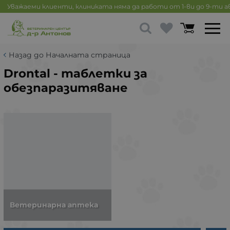
Уважаеми клиенти, клиниката няма да работи от 1-ви до 9-ти 
Назад до Началната страница
Drontal - таблетки за
обезпаразитяване
Ветеринарна аптека