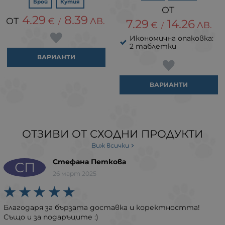
Брой
Кутия
4.29
8.39
€
ЛВ.
/
7.29
14.26
€
ЛВ.
/
Икономична опаковка:
2 таблетки
ВАРИАНТИ
ВАРИАНТИ
ОТЗИВИ ОТ СХОДНИ ПРОДУКТИ
Виж всички
Стефана Петкова
СП
26 март 2025
Благодаря за бързата доставка и коректността!
Също и за подаръците :)