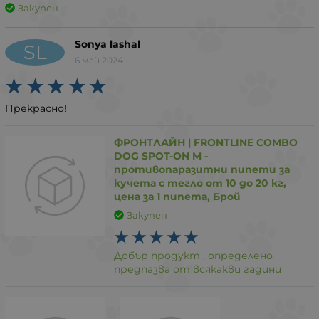
Закупен
Sonya lashal
SL
6 май 2024
Прекрасно!
ФРОНТЛАЙН | FRONTLINE COMBO
DOG SPOT-ON M -
противопаразитни пипети за
кучета с тегло от 10 до 20 кг,
цена за 1 пипета, Брой
Закупен
Добър продукт , определено
предпазва от всякакви гадини