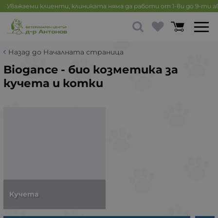
Уважаеми клиенти, клиниката няма да работи от 1-ви до 9-ти 
Назад до Началната страница
Biogance - био козметика за
кучета и котки
Кучета