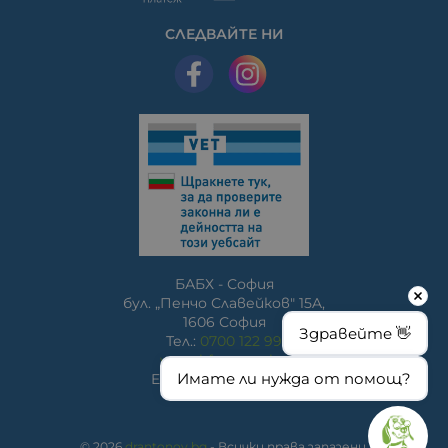
СЛЕДВАЙТЕ НИ
БАБХ - София
бул. „Пенчо Славейков" 15A,
1606 София
Здравейте 👋
Тел.:
0700 122 99
www.bfsa.egov.bg
Имате ли нужда от помощ?
E-mail:
bfsa@bfsa.bg
© 2026
drantonov.bg
- Всички права запазени.