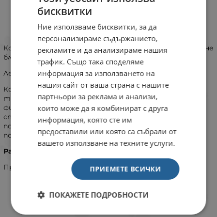
бисквитки
Ние използваме бисквитки, за да
ИНФОРМАЦИЯ
персонализираме съдържанието,
Котешката тоалетна в дома ви е лесна за почистване
рекламите и да анализираме нашия
благодарение на отварящата се предна част.
трафик. Също така споделяме
информация за използването на
Лесно почистване - перфектна хигиена!
нашия сайт от ваша страна с нашите
Котките са чисти животни и са придирчиви към
партньори за реклама и анализи,
тоалетната си. Домашната котешка тоалетна с
които може да я комбинират с друга
филтър
Nestor
е лесна за почистване, защото има
специално разработена фронталана част, която
информация, която сте им
позволява тоалетната лесно да се отваря за
предоставили или която са събрали от
почистване. С вграден филтър и дръжка.
вашето използване на техните услуги.
Размери:
56,00cм x 39,00cм x 38,50cм.
Предлага се в цвят сребро-черно.
ПРИЕМЕТЕ ВСИЧКИ
ПОКАЖЕТЕ ПОДРОБНОСТИ
ХАРАКТЕРИСТИКИ