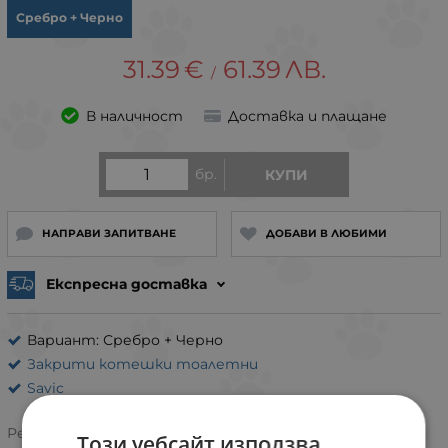
Сребро + Черно
31.39
€
61.39
ЛВ.
/
В наличност
Доставка и плащане
бр.
КУПИ
НАПРАВИ ЗАПИТВАНЕ
ДОБАВИ В ЛЮБИМИ
Експресна доставка
Вариант: Сребро + Черно
Закрити котешки тоалетни
Savic
Рейтинг:
Този уебсайт използва