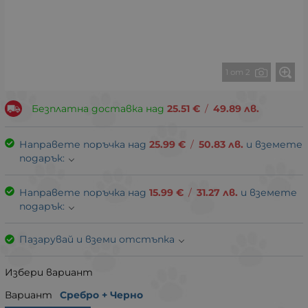
1 от 2
Безплатна доставка над
25.51
€
/
49.89
лв.
Направете поръчка над
25.99
€
/
50.83
лв.
и вземете
подарък:
Направете поръчка над
15.99
€
/
31.27
лв.
и вземете
подарък:
Пазарувай и вземи отстъпка
Избери вариант
Вариант
Сребро + Черно