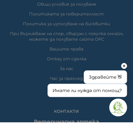
Общи условия за ползване
Политиката за поверителност
Политика за използване на бисквитки
При възникване на спор, свързан с покупка онлайн,
можете да ползвате сайта ОРС
Вашите права
Отказ от сделка
За нас
Здравейте 👋
Час за преглед
Карта на сайта
Имате ли нужда от помощ?
КОНТАКТИ
Ветеринарна аптека
гр. Варна, ул. Перла 26, сгр. А5 (на гърба); Упътвания: