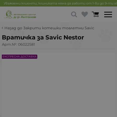
Уважаеми клиенти, клиниката няма да работи от 1-ви до 9-ти 
Назад до Закрити котешки тоалетни Savic
Вратичка за Savic Nestor
Арт.№:
06022581
ЕКСПРЕСНА ДОСТАВКА