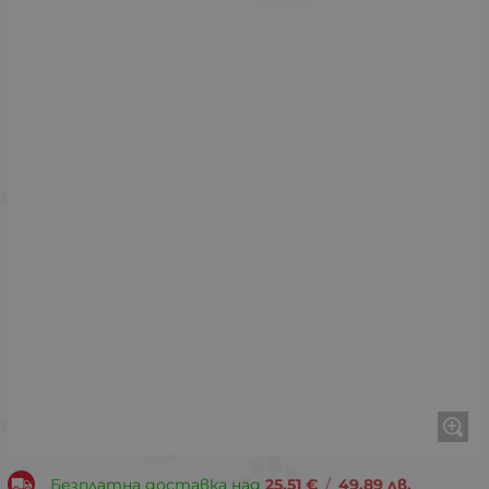
Безплатна доставка над
25.51
€
/
49.89
лв.