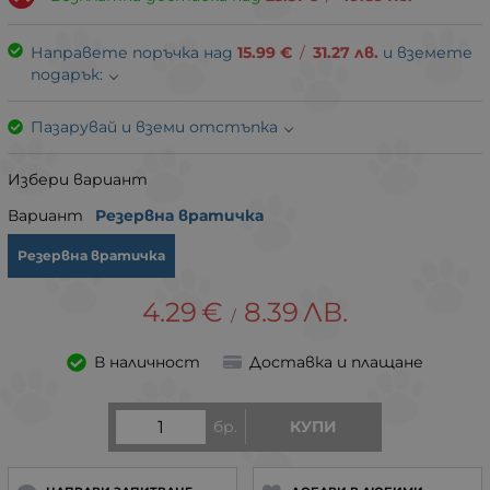
Направете поръчка над
15.99
€
/
31.27
лв.
и вземете
подарък:
Пазарувай и вземи отстъпка
Избери вариант
Вариант
Резервна вратичка
Резервна вратичка
4.29
€
8.39
ЛВ.
/
В наличност
Доставка и плащане
бр.
КУПИ