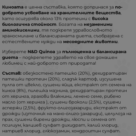
Киноата
е ценна съставка, която допринася за
по-
доброто усвояване на хранителните вещества
,
като осигурява около 13% протеини с
висока
биологична стойност
. Богата на
незаменими
аминокиселини
, тя подкрепя здравословното
храносмилане и балансираната диета, съобразена с
естествените нужди на
месоядните животни
.
Изберете
N&D Quinoa
за
пълноценна и балансирана
диета
– подкрепете здравето на своя домашен
любимец с най-доброто от природата!
Състав:
обезкостено патешко (20%), дехидратиран
патешки протеин (20%), сладък картоф, изсушена
пулпа от цвекло, сушени яйца, екстракт от семена на
киноа (8%), пилешка мазнина, дехидратиран протеин
от херинга, грахови влакнини, ленено семе, рибено
масло (от херинга ), сушени броколи (2,5%), сушени
аспержи (2,5%), фрукто-олигозахариди, екстракт от
дрожди (източник на мано-олиго-захариди), целулоза на
прах, сушени бирени дрожди, люспи и семена от
псилиум, калциев сулфат дихидрат, калий хлорид,
натриев хлорид, глюкозамин, хондроитин сулфат.