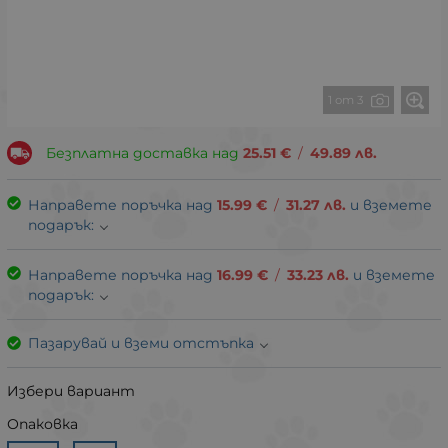
1 от 3
Безплатна доставка над
25.51
€
/
49.89
лв.
Направете поръчка над
15.99
€
/
31.27
лв.
и вземете
подарък:
Направете поръчка над
16.99
€
/
33.23
лв.
и вземете
подарък:
Пазарувай и вземи отстъпка
Избери вариант
Опаковка