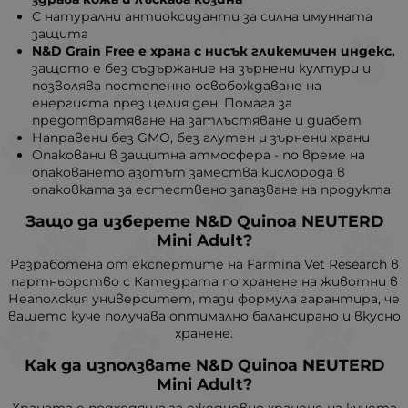
С натурални антиоксиданти за силна имунната
защита
N&D Grain Free е храна с нисък гликемичен индекс,
защото е без съдържание на зърнени култури и
позволява постепенно освобождаване на
енергията през целия ден. Помага за
предотвратяване на затлъстяване и диабет
Направени без GMO, без глутен и зърнени храни
Опаковани в защитна атмосфера - по време на
опаковането азотът замества кислорода в
опаковката за естествено запазване на продукта
Защо да изберете
N&D
Quinoa NEUTERD
Mini Adult
?
Разработена от експертите на Farmina Vet Research в
партньорство с Катедрата по хранене на животни в
Неаполския университет, тази формула гарантира, че
вашето куче получава оптимално балансирано и вкусно
хранене.
Как да използвате
N&D
Quinoa NEUTERD
Mini Adult
?