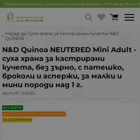
Уважаеми клиенти, клиниката няма да работи от 1-ви до 9-ти 
Назад до Суха храна за кастрирани кучета N&D
QUINOA
N&D Quinoa NEUTERED Mini Adult -
суха храна за кастрирани
кучета, без зърно, с патешко,
броколи и аспержи, за малки и
мини породи над 1 г.
Арт.№:
24635
БЕЗ ЗЪРНО
ДОСТАВКА ОТ 1 ДО 3 РАБОТНИ ДНИ
ЗА КАСТРИРАНИ