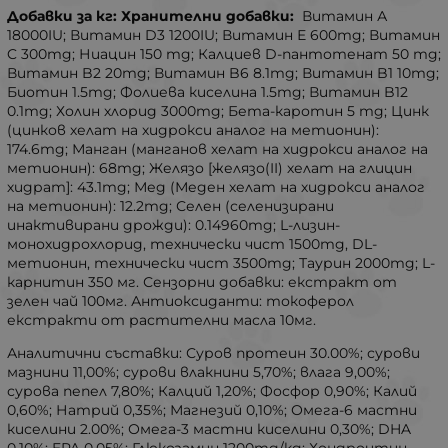
Добавки за кг: Хранителни добавки:
Витамин А
18000IU; Витамин D3 1200IU; Витамин Е 600mg; Витамин
C 300mg; Ниацин 150 mg; Калциев D-пантотенат 50 mg;
Витамин B2 20mg; Витамин B6 8.1mg; Витамин B1 10mg;
Биотин 1.5mg; Фолиева киселина 1.5mg; Витамин B12
0.1mg; Холин хлорид 3000mg; Бета-каротин 5 mg; Цинк
(цинков хелат на хидрокси аналог на метионин):
174.6mg; Манган (манганов хелат на хидрокси аналог на
метионин): 68mg; Желязо [желязо(II) хелат на глицин
хидрат]: 43.1mg; Мед (Меден хелат на хидрокси аналог
на метионин): 12.2mg; Селен (селенизирани
инактивирани дрожди): 0.14960mg; L-лизин-
монохидрохлорид, технически чист 1500mg, DL-
метионин, технически чист 3500mg; Таурин 2000mg; L-
карнитин 350 мг. Сензорни добавки: екстракт от
зелен чай 100мг. Антиоксиданти: токоферол
екстракти от растителни масла 10мг.
Аналитични съставки: Суров протеин 30.00%; сурови
мазнини 11,00%; сурови влакнини 5,70%; влага 9,00%;
сурова пепел 7,80%; Калций 1,20%; Фосфор 0,90%; Калий
0,60%; Натрий 0,35%; Магнезий 0,10%; Омега-6 мастни
киселини 2.00%; Омега-3 мастни киселини 0,30%; DHA
0,10%; EPA 0,05%; Глюкозамин 1200mg/kg; Хондроитин