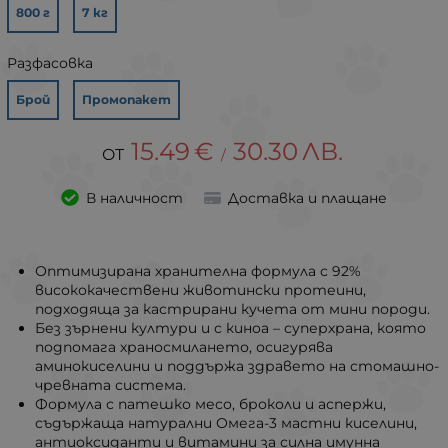
800 г
7 кг
Разфасовка
Брой
Промопакет
15.49
€
30.30
ЛВ.
/
В наличност
Доставка и плащане
Оптимизирана хранителна формула с 92%
висококачествени животински протеини,
подходяща за кастрирани кучета от мини породи.
Без зърнени култури и с киноа – суперхрана, която
подпомага храносмилането, осигурява
аминокиселини и поддържа здравето на стомашно-
чревната система.
Формула с патешко месо, броколи и аспержи,
съдържаща натурални Омега-3 мастни киселини,
антиоксиданти и витамини за силна имунна