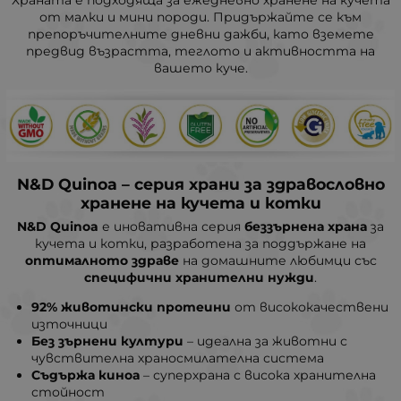
Храната е подходяща за ежедневно хранене на кучета
от малки и мини породи. Придържайте се към
препоръчителните дневни дажби, като вземете
предвид възрастта, теглото и активността на
вашето куче.
N&D Quinoa – серия храни за здравословно
хранене на кучета и котки
N&D Quinoa
е иновативна серия
беззърнена храна
за
кучета и котки, разработена за поддържане на
оптималното здраве
на домашните любимци със
специфични хранителни нужди
.
92% животински протеини
от висококачествени
източници
Без зърнени култури
– идеална за животни с
чувствителна храносмилателна система
Съдържа киноа
– суперхрана с висока хранителна
стойност