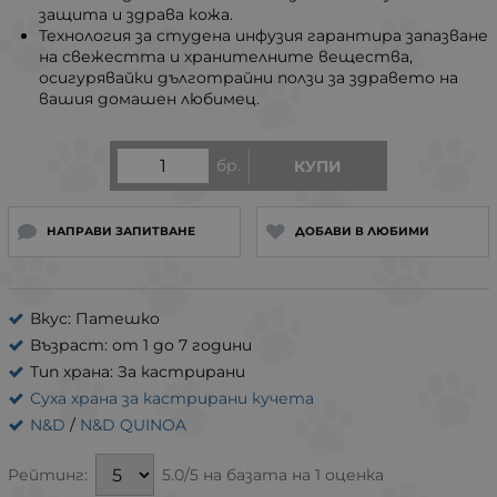
защита и здрава кожа.
Технология за студена инфузия гарантира запазване
на свежестта и хранителните вещества,
осигурявайки дълготрайни ползи за здравето на
вашия домашен любимец.
бр.
КУПИ
НАПРАВИ ЗАПИТВАНЕ
ДОБАВИ В ЛЮБИМИ
Вкус: Патешко
Възраст: от 1 до 7 години
Тип храна: За кастрирани
Суха храна за кастрирани кучета
N&D
/
N&D QUINOA
5.0/5 на базата на 1 оценка
Рейтинг: