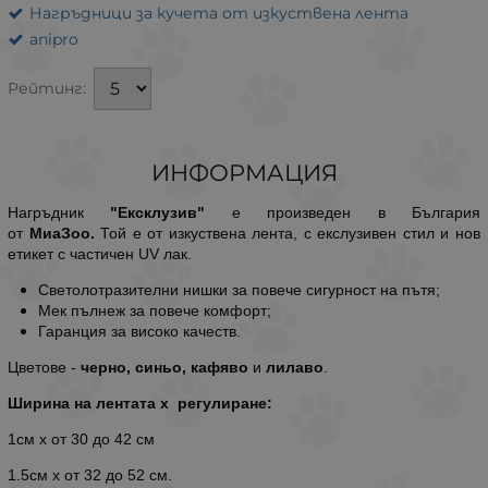
Нагръдници за кучета от изкуствена лента
anipro
Рейтинг:
ИНФОРМАЦИЯ
Нагръдник
"Ексклузив"
е произведен в България
от
МиаЗоо.
Той е от изкуствена лента, с екслузивен стил и нов
етикет с частичен UV лак.
Светолотразителни нишки за повече сигурност на пътя;
Мек пълнеж за повече комфорт;
Гаранция за високо качеств.
Цветове -
черно, синьо, кафяво
и
лилаво
.
Ширина на лентата х регулиране:
1см х от 30 до 42 см
1.5см х от 32 до 52 см.