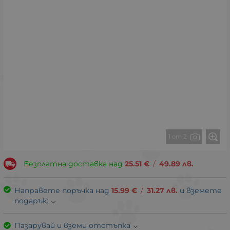
1 от 2
Безплатна доставка над
25.51
€
/
49.89
лв.
Направете поръчка над
15.99
€
/
31.27
лв.
и вземете
подарък:
Пазарувай и вземи отстъпка