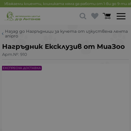
Уважаеми клиенти, клиниката няма да работи от 1-ви до 9-ти 
Назад до Нагръдници за кучета от изкуствена лента
anipro
Нагръдник Ексклузив от МиаЗоо
Арт.№:
910
ЕКСПРЕСНА ДОСТАВКА