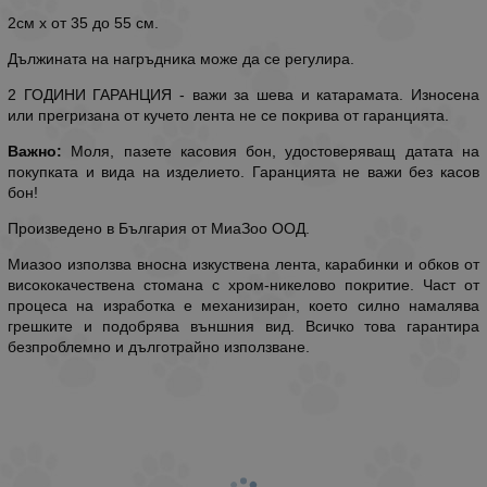
2см х от 35 до 55 см.
Дължината на нагръдника може да се регулира.
2 ГОДИНИ ГАРАНЦИЯ - важи за шева и катарамата. Износена
или прегризана от кучето лента не се покрива от гаранцията.
Важно:
Моля, пазете касовия бон, удостоверяващ датата на
покупката и вида на изделието. Гаранцията не важи без касов
бон!
Произведено в България от МиаЗоо ООД.
Миaзоо използва вносна изкуствена лента, карабинки и обков от
висококачествена стомана с хром-никелово покритие. Част от
процеса на изработка е механизиран, което силно намалява
грешките и подобрява външния вид. Всичко това гарантира
безпроблемно и дълготрайно използване.