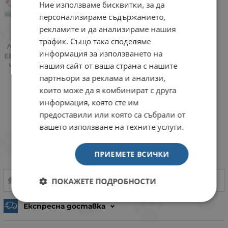
Ние използваме бисквитки, за да
персонализираме съдържанието,
рекламите и да анализираме нашия
НАГРЪДНИК
НАГРЪДНИК
трафик. Също така споделяме
ЛЕНТА МИАЗОО
ЛЕНТА МИАЗОО
информация за използването на
ЕКСКЛУЗИВ 10ММ
ЕКСКЛУЗИВ 10ММ
нашия сайт от ваша страна с нашите
ЧЕРНО/СИНЬО,
ЧЕРНО/ЧЕРВЕНО,
БРОЙ
БРОЙ
партньори за реклама и анализи,
които може да я комбинират с друга
4.09
€
8.00
ЛВ.
/
информация, която сте им
предоставили или която са събрали от
В наличност
Доставка и плащане
вашето използване на техните услуги.
бр.
КУПИ
ПРИЕМЕТЕ ВСИЧКИ
ПОКАЖЕТЕ ПОДРОБНОСТИ
НАПРАВИ ЗАПИТВАНЕ
ДОБАВИ В ЛЮБИМИ
Експресна доставка