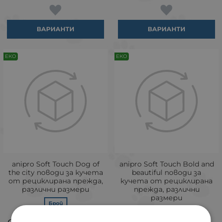
ВАРИАНТИ
ВАРИАНТИ
ЕКО
ЕКО
аnipro Soft Touch Dog of
аnipro Soft Touch Bold and
the city поводи за кучета
beautiful поводи за
от рециклирана прежда,
кучета от рециклирана
различни размери
прежда, различни
размери
Брой
Брой
5.72
11.19