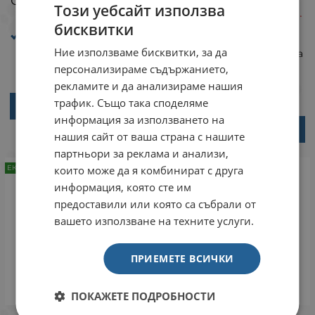
€
ЛВ.
/
Този уебсайт използва
5.72
11.19
€
ЛВ.
/
Размер: Ширина 10 мм
бисквитки
Дължина 120 см,
Размер: Ширина 10 мм
Ширина 20 мм
Дължина 120 см,
Ние използваме бисквитки, за да
Дължина 120 см
Ширина 15 мм Дължина
120 см, Ширина 20 мм
персонализираме съдържанието,
Дължина 120 см
рекламите и да анализираме нашия
трафик. Също така споделяме
ВАРИАНТИ
информация за използването на
ВАРИАНТИ
нашия сайт от ваша страна с нашите
партньори за реклама и анализи,
които може да я комбинират с друга
ЕКО
ЕКО
информация, която сте им
предоставили или която са събрали от
вашето използване на техните услуги.
ПРИЕМЕТЕ ВСИЧКИ
ПОКАЖЕТЕ ПОДРОБНОСТИ