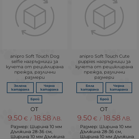
аnipro Soft Touch Dog
аnipro Soft Touch Cute
selfie нагръдници за
puppies нагръдници за
кучета от рециклирана
кучета от рециклирана
прежда, различни
прежда, различни
размери
размери
Зелена
Черна
Бяла
Черна
катарама
катарама
катарама
катарама
Брой
Брой
9.50
18.58
9.50
18.58
€
ЛВ.
€
ЛВ.
/
/
Размер: Ширина 10 мм
Размер: Ширина 10 мм
Дължина 28-36 см,
Дължина 28-36 см,
Ширина 10 мм Дължина
Ширина 10 мм Дължина