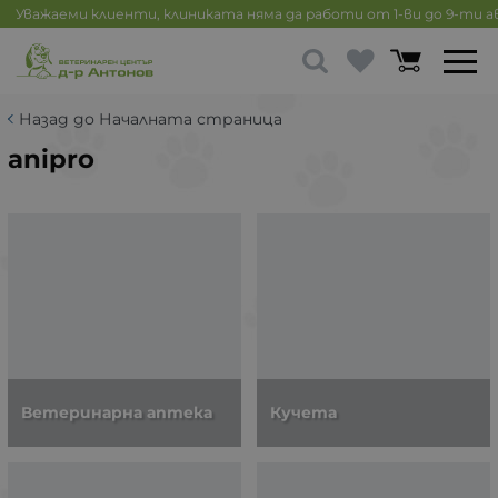
Уважаеми клиенти, клиниката няма да работи от 1-ви до 9-ти 
Назад до Началната страница
anipro
Ветеринарна аптека
Кучета