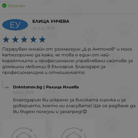
Закупен
ЕЛИЦА УНЧЕВА
ЕУ
25 май 2026
Пазарувам онлайн от зоомагазин „Д-р Антонов“ и мога
категорично да кажа, че това е един от най-
коректните и професионално управлявани сайтове за
домашни любимци в България. Благодаря за
професионализма и отношението.
DrAntonov.bg | Ралица Илиева
9 юни 2026
Благодарим Ви искрено за високата оценка и за
доверието, което ни гласувате! Ще се радваме да
Ви бъдем полезни и занапред!😊