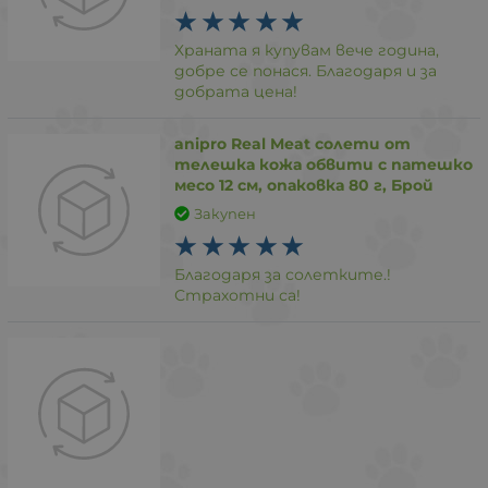
Храната я купувам вече година,
добре се понася. Благодаря и за
добрата цена!
anipro Real Meat солети от
телешка кожа обвити с патешко
месо 12 см, опаковка 80 г, Брой
Закупен
Благодаря за солетките.!
Страхотни са!