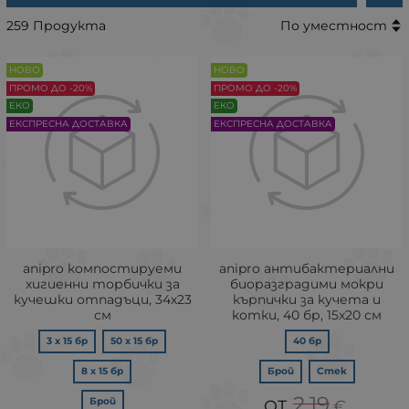
259 Продукта
По уместност
НОВО
НОВО
ПРОМО ДО -20%
ПРОМО ДО -20%
ЕКО
ЕКО
ЕКСПРЕСНА ДОСТАВКА
ЕКСПРЕСНА ДОСТАВКА
anipro компостируеми
anipro антибактериални
хигиенни торбички за
биоразградими мокри
кучешки отпадъци, 34х23
кърпички за кучета и
см
котки, 40 бр, 15x20 см
3 х 15 бр
50 х 15 бр
40 бр
8 х 15 бр
Брой
Стек
2.19
Брой
€