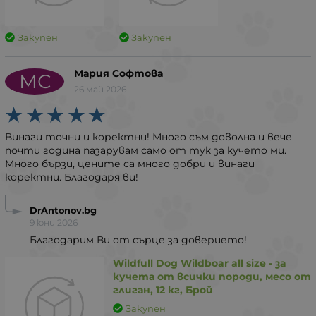
Закупен
Закупен
Мария Софтова
МС
26 май 2026
Винаги точни и коректни! Много съм доволна и вече
почти година пазарувам само от тук за кучето ми.
Много бързи, цените са много добри и винаги
коректни. Благодаря ви!
DrAntonov.bg
9 юни 2026
Благодарим Ви от сърце за доверието!
Wildfull Dog Wildboar all size - за
кучета от всички породи, месо от
глиган, 12 кг, Брой
Закупен