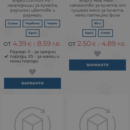
anipro Comfort Fit -
anipro Real Мeat -
нагръдници за кучета,
лакомство за кучета, от
различни цветове и
сушено месо за кучета,
размери
меко патешко филе
Синьо
Червено
Черно
80 г
Брой
Брой
Стек
4.39
8.59
2.50
4.89
€
ЛВ.
€
ЛВ.
/
/
Размер: S - за средни
породи, XS - за малки и
мини породи
ВАРИАНТИ
ВАРИАНТИ