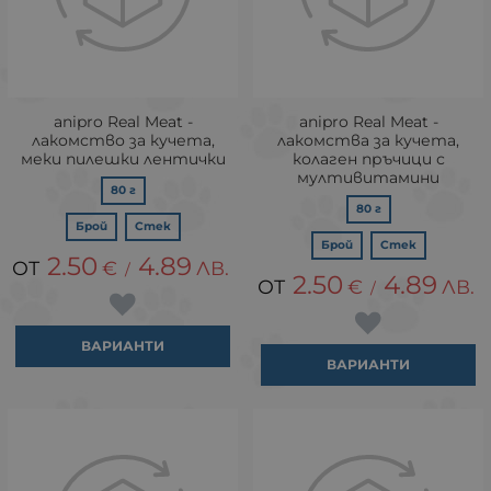
anipro Real Meat -
anipro Real Meat -
лакомство за кучета,
лакомства за кучета,
меки пилешки лентички
колаген пръчици с
мултивитамини
80 г
80 г
Брой
Стек
Брой
Стек
2.50
4.89
€
ЛВ.
/
2.50
4.89
€
ЛВ.
/
ВАРИАНТИ
ВАРИАНТИ