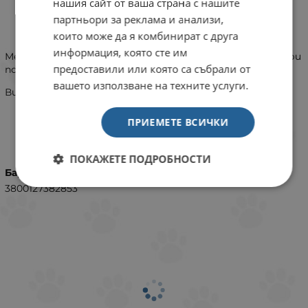
нашия сайт от ваша страна с нашите
партньори за реклама и анализи,
ИНФОРМАЦИЯ
които може да я комбинират с друга
информация, която сте им
Метално колие за разходка на кучета от средни и едри
предоставили или която са събрали от
породи.
вашето използване на техните услуги.
Висококачествено месингово покритие.
ПРИЕМЕТЕ ВСИЧКИ
ХАРАКТЕРИСТИКИ
ПОКАЖЕТЕ ПОДРОБНОСТИ
Баркод (ISBN, UPC, др.)
3800127382853