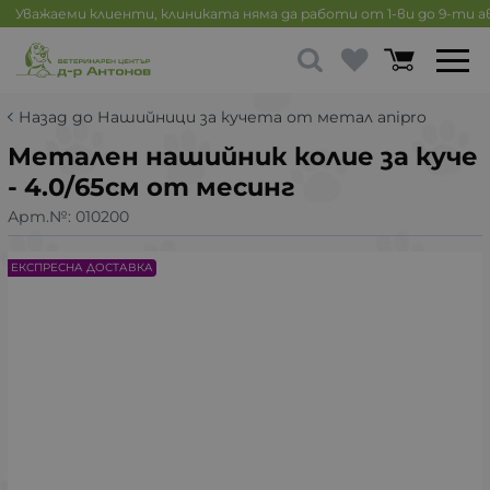
Уважаеми клиенти, клиниката няма да работи от 1-ви до 9-ти 
Назад до Нашийници за кучета от метал anipro
Метален нашийник колие за куче
- 4.0/65см от месинг
Арт.№:
010200
ЕКСПРЕСНА ДОСТАВКА