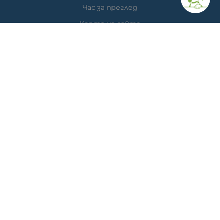
Час за преглед
Карта на сайта
КОНТАКТИ
Ветеринарна аптека
гр. Варна, ул. Перла 26, сгр. А5 (на гърба); Упътвания:
<<
ТУК
>>
Ветеринарна клиника д-р Антонов
Адрес: гр. Варна, ж.к. Победа, ул. "акад. Андрей Сахаров"
19; Упътвания: <<
ТУК
>>
Телефон клиника: 0876 738 848
Телефон онлайн магазин: 0878 786 733
МЕТОДИ НА ПЛАЩАНЕ