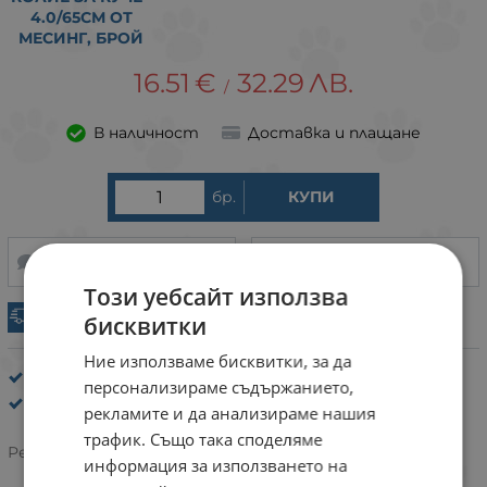
4.0/65СМ ОТ
МЕСИНГ, БРОЙ
16.51
€
32.29
ЛВ.
/
В наличност
Доставка и плащане
бр.
КУПИ
НАПРАВИ ЗАПИТВАНЕ
ДОБАВИ В ЛЮБИМИ
Този уебсайт използва
Експресна доставка
бисквитки
Ние използваме бисквитки, за да
Нашийници за кучета от метал
персонализираме съдържанието,
anipro
рекламите и да анализираме нашия
трафик. Също така споделяме
Рейтинг:
информация за използването на