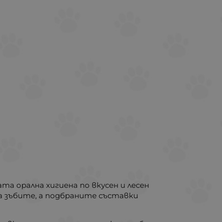
а орална хигиена по вкусен и лесен
а зъбите, а подбраните съставки