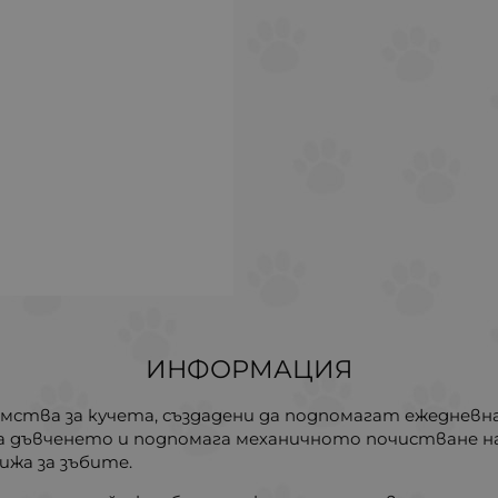
ИНФОРМАЦИЯ
мства за кучета, създадени да подпомагат ежедневнат
а дъвченето и подпомага механичното почистване н
ижа за зъбите.