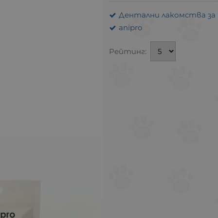
Дентални лакомства за 
anipro
Рейтинг: