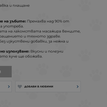
авка и плащане
е на зъбите:
Премахва над 90% от
на употреба.
ата на
лакомствата масажира венците,
ращението и тяхното здраве.
Без изкуствени добавки, за нежна и
но използване:
Вкусни и полезни
ето куче ще обожава.
И
ДОБАВИ В ЛЮБИМИ