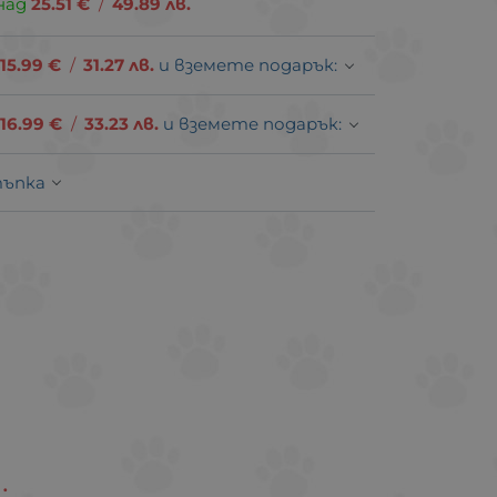
над
25.51
€
/
49.89
лв.
15.99
€
/
31.27
лв.
и вземете подарък:
16.99
€
/
33.23
лв.
и вземете подарък:
тъпка
.