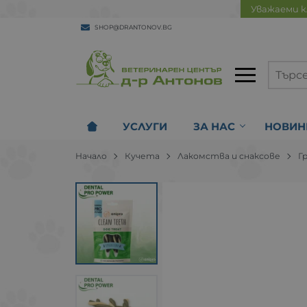
Уважаеми к
SHOP@DRANTONOV.BG
УСЛУГИ
ЗА НАС
НОВИН
Начало
Кучета
Лакомства и снаксове
Г