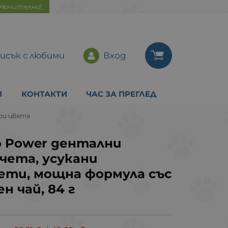
ключително!
исък с любими
Вход
И
КОНТАКТИ
ЧАС ЗА ПРЕГЛЕД
ри цвята
ro Power дентални
чета, усукани
ети, мощна формула със
н чай, 84 г