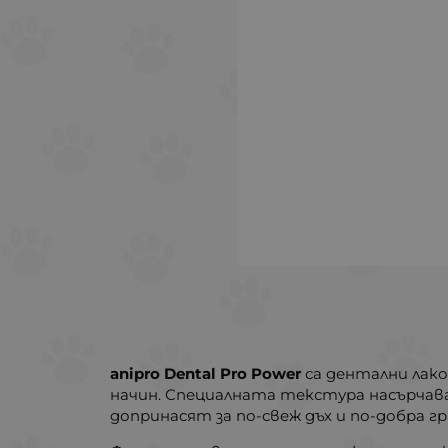
anipro Dental Pro Power
са дентални лако
начин. Специалната текстура насърчав
допринасят за по-свеж дъх и по-добра гр