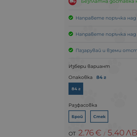
Безплатна доставка 
Направете поръчка над
Направете поръчка над
Пазарувай и вземи отс
Избери вариант
Опаковка
84 г
84 г
Разфасовка
Брой
Стек
2.76
€
5.40
ЛВ
/