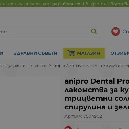
лиенти, клиниката няма да работи от 1-ви до 9-ти август в
Сп
И
ЗДРАВНИ СЪВЕТИ
МАГАЗИН
ОТЗИВ
рижа за зъбите
anipro
anipro Дентално лакомство усукано т
anipro Dental P
лакомства за ку
трицветни сол
спирулина и зеле
Арт.№:
0504902