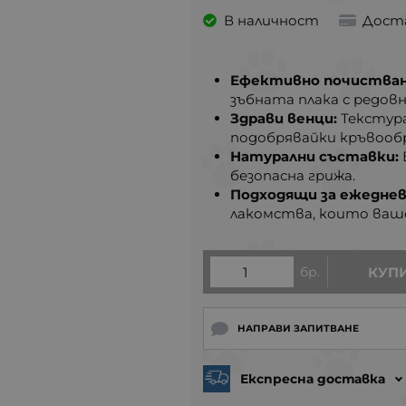
В наличност
Дост
Ефективно почистван
зъбната плака с редов
Здрави венци:
Текстур
подобрявайки кръвооб
Натурални съставки:
безопасна грижа.
Подходящи за ежеднев
лакомства, които ваш
бр.
КУП
НАПРАВИ ЗАПИТВАНЕ
Експресна доставка