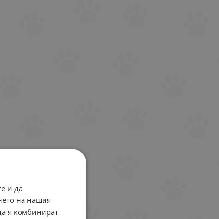
е и да
нето на нашия
 да я комбинират