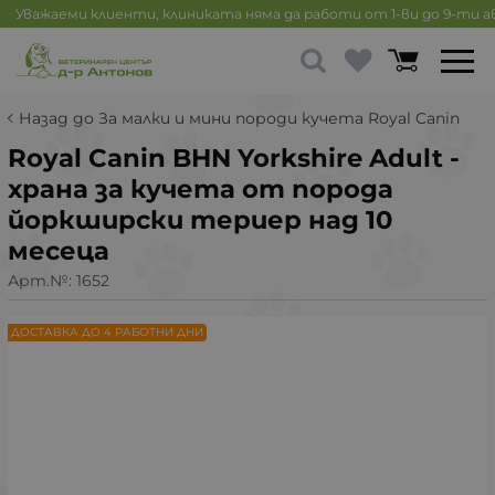
Уважаеми клиенти, клиниката няма да работи от 1-ви до 9-ти 
Назад до За малки и мини породи кучета Royal Canin
Royal Canin BHN Yorkshire Adult -
храна за кучета от порода
йоркширски териер над 10
месеца
Арт.№:
1652
ДОСТАВКА ДО 4 РАБОТНИ ДНИ