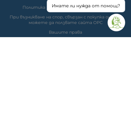
Имате ли нужда от помощ?
Политика за използване на бисквитки
При възникване на спор, свързан с покупка онлайн,
можете да ползвате сайта ОРС
Вашите права
Отказ от сделка
За нас
Час за преглед
Карта на сайта
КОНТАКТИ
Ветеринарна аптека
гр. Варна, ул. Перла 26, сгр. А5 (на гърба); Упътвания:
<<
ТУК
>>
Ветеринарна клиника д-р Антонов