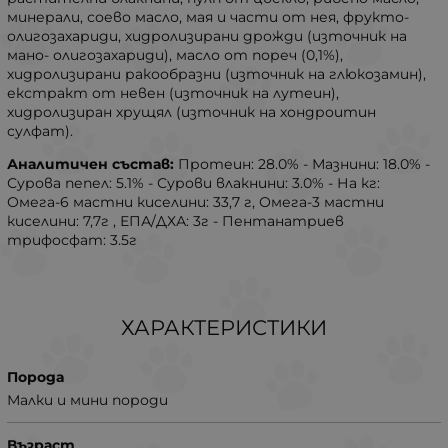
минерали, соево масло, мая и части от нея, фрукто-
олигозахариди, хидролизирани дрожди (източник на
мано- олигозахариди), масло от пореч (0,1%),
хидролизирани ракообразни (източник на глюкозамин),
екстракт от невен (източник на лутеин),
хидролизиран хрущял (източник на хондроитин
сулфат).
Аналитичен състав:
Протеин: 28.0% - Мазнини: 18.0% -
Сурова пепел: 5.1% - Сурови влакнини: 3.0% - На кг:
Омега-6 мастни киселини: 33,7 г, Омега-3 мастни
киселини: 7,7г , ЕПА/ДХА: 3г - Пентанатриев
трифосфат: 3.5г
ХАРАКТЕРИСТИКИ
Порода
Малки и мини породи
Възраст