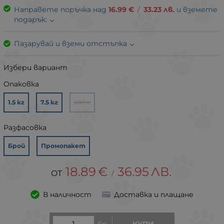
Направете поръчка над
16.99
€
/
33.23
лв.
и вземете
подарък:
Пазарувай и вземи отстъпка
Избери вариант
Опаковка
1.5 кг
7.5 кг
500 г
Разфасовка
Брой
Промопакет
18.89
€
36.95
ЛВ.
/
В наличност
Доставка и плащане
бр.