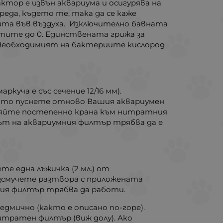
ктор e извън аквариума и осигурява на
реда, където те, така да се каже
ита във въздуха. Изключително бавната
атите до 0. Единствената грижа за
 Необходимият на бактериите кислород
куча е със сечение 12/16 мм).
гато пуснете отново Вашия аквариумен
аряйте постепенно крана към нитратния
нът на аквариумния филтър трябва да е
е една лъжичка (2 мл.) от
изсмучете разтвора с приложената
ния филтър трябва да работи.
едмично (както е описано по-горе).
итратен филтър (виж долу). Ако