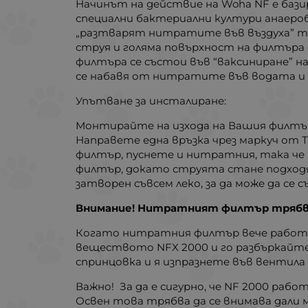
Начинът на действие на Woha NF е базир
специални бактериални култури анаеробн
„разтварят нитратите във въздуха” т.
струя и голяма повърхност на филтъра 
филтъра се състои във “ваксиниране” 
се набавя от нитратите във водата и се
Упътване за инсталиране:
Монтирайте на изхода на Вашия филтър е
Направете една връзка чрез маркуч от
филтър, пуснете и нитратния, така че 
филтър, докато струята стане подходящ
затворен съвсем леко, за да може да се 
Внимание! Нитратният филтър трябва
Когато нитратния филтър вече работи, 
веществото NFX 2000 и го разбъркайте 
спринцовка и я изпразнете във вентила
Важно! За да е сигурно, че NF 2000 раб
Освен това трябва да се внимава дали