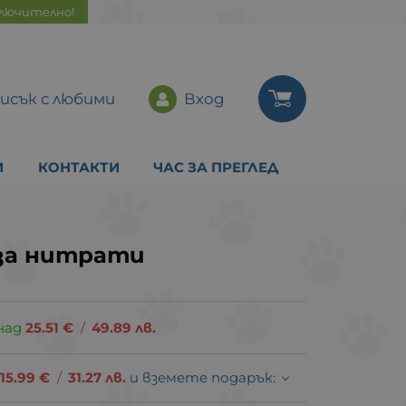
ключително!
исък с любими
Вход
И
КОНТАКТИ
ЧАС ЗА ПРЕГЛЕД
за нитрати
над
25.51
€
/
49.89
лв.
15.99
€
/
31.27
лв.
и вземете подарък: