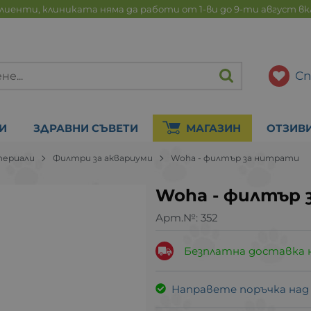
лиенти, клиниката няма да работи от 1-ви до 9-ти август в
Сп
И
ЗДРАВНИ СЪВЕТИ
МАГАЗИН
ОТЗИВ
териали
Филтри за аквариуми
Woha - филтър за нитрати
Woha - филтър 
Арт.№:
352
Безплатна доставка 
Направете поръчка над