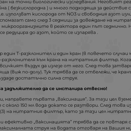
ан на точни биологически изследвания. Неговият реа
а ( безкислородна ) и много подходяща за действие с
е. използват кислорода от NO3 и свободния азот изл
спомагат само след 3 седмици за довеждане на нитр
на микроорганизмите в реактора един път седмично.
 редуцира до азот, който се изпарява .
дин Т-разклонител и един кран (в повечето случаи мар
 Т-разклонителя към крана на нитратния филтър. Ко
всичкият въздух да излезе от него. След това затв
а (виж по-долу). Тук трябва да се отбележи, че кра
създаде достатъчно силна струя.
 задължително да се инсталира отвесно!
направете първата „ваксинация”. За тази цел вземет
с окoло 150 мл вода докато се разтвори. След това 
 (3) на нитратния филтър, като за тази цел нитрат
оти ефективно „ваксинацията” трябва да се повтаря с
 максималната струя на водата отговаря на Вашия н