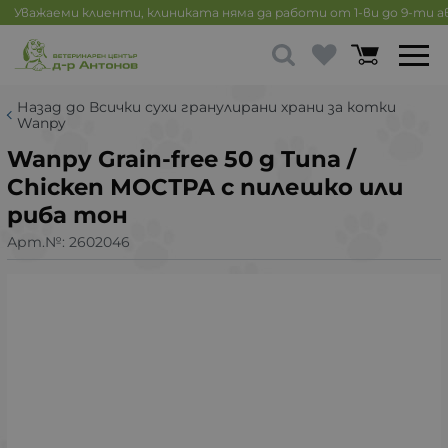
Уважаеми клиенти, клиниката няма да работи от 1-ви до 9-ти 
Назад до Всички сухи гранулирани храни за котки
Wanpy
Wanpy Grain-free 50 g Tuna /
Chicken МОСТРА с пилешко или
риба тон
Арт.№:
2602046