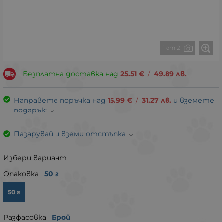
1 от 2
Безплатна доставка над
25.51
€
/
49.89
лв.
Направете поръчка над
15.99
€
/
31.27
лв.
и вземете
подарък:
Пазарувай и вземи отстъпка
Избери вариант
Опаковка
50 г
50 г
Разфасовка
Брой