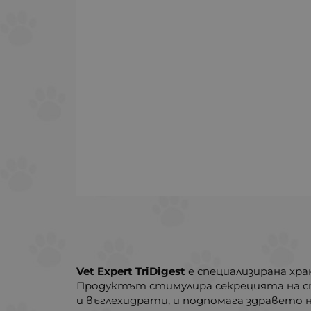
Vet Expert TriDigest
е специализирана хр
Продуктът стимулира секрецията на ст
и въглехидрати, и подпомага здравето н