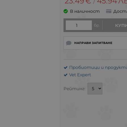
23.49
€
45.94
ЛВ
/
В наличност
Дост
бр.
КУП
НАПРАВИ ЗАПИТВАНЕ
Пробиотици и продукти 
Vet Expert
Рейтинг: