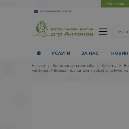
Уважаеми к
SHOP@DRANTONOV.BG
УСЛУГИ
ЗА НАС
НОВИН
Начало
Ветеринарна аптека
Кучета
Ви
Vet Expert TriDigest - хранителна добавка за куч