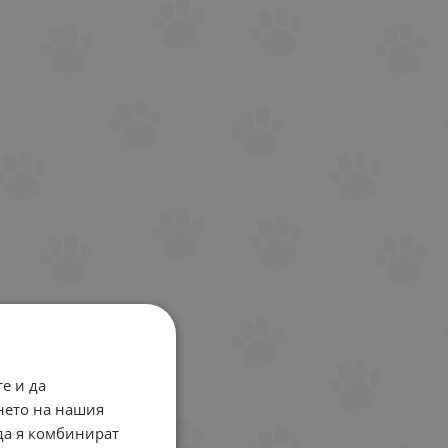
е и да
нето на нашия
 да я комбинират