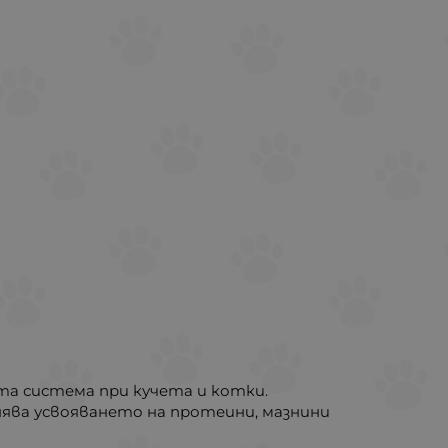
та система при кучета и котки.
нява усвояването на протеини, мазнини