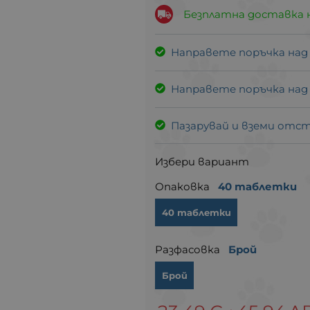
Безплатна доставка 
Направете поръчка над
Направете поръчка над
Пазарувай и вземи отс
Избери вариант
Опаковка
40 таблетки
40 таблетки
Разфасовка
Брой
Брой