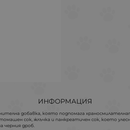
ИНФОРМАЦИЯ
анителна добавка, която подпомага храносмилателна
омашен сок, жлъчка и панкреатичен сок, което улес
а черния дроб.