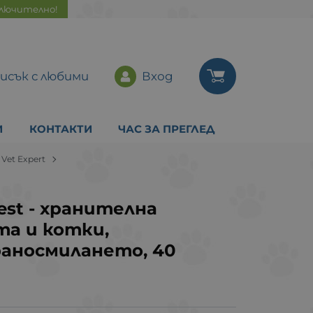
ключително!
исък с любими
Вход
И
КОНТАКТИ
ЧАС ЗА ПРЕГЛЕД
Vet Expert
gest - хранителна
та и котки,
аносмилането, 40