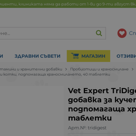
лиенти, клиниката няма да работи от 1-ви до 9-ти август в
Сп
И
ЗДРАВНИ СЪВЕТИ
МАГАЗИН
ОТЗИВ
тамини и хранителни добавки
Пробиотици и храносмилане
ета и котки, подпомагаща храносмилането, 40 таблетки
Vet Expert TriDi
добавка за куче
подпомагаща хр
таблетки
Арт.№:
tridigest