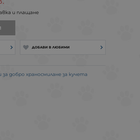
.
авка и плащане
И
ДОБАВИ В ЛЮБИМИ
за добро храносмилане за кучета