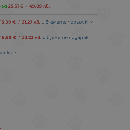
над
25.51
€
/
49.89
лв.
15.99
€
/
31.27
лв.
и вземете подарък:
16.99
€
/
33.23
лв.
и вземете подарък:
тъпка