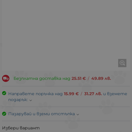
Безплатна доставка над
25.51
€
/
49.89
лв.
Направете поръчка над
15.99
€
/
31.27
лв.
и вземете
подарък:
Пазарувай и вземи отстъпка
Избери вариант