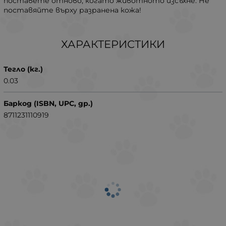
поставете отново, когато животното изсъхне. Не
поставяйте върху разранена кожа!
ХАРАКТЕРИСТИКИ
Тегло (кг.)
0.03
Баркод (ISBN, UPC, др.)
8711231110919