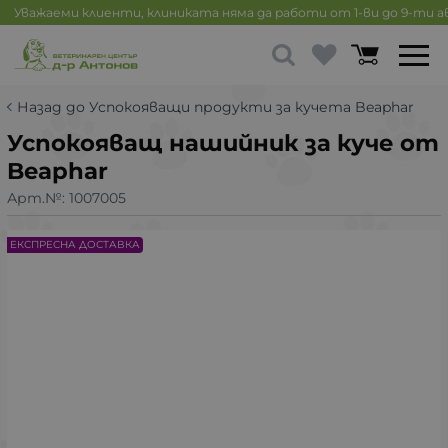
Уважаеми клиенти, клиниката няма да работи от 1-ви до 9-ти 
Назад до Успокояващи продукти за кучета Beaphar
Успокояващ нашийник за куче от
Beaphar
Арт.№:
1007005
ЕКСПРЕСНА ДОСТАВКА