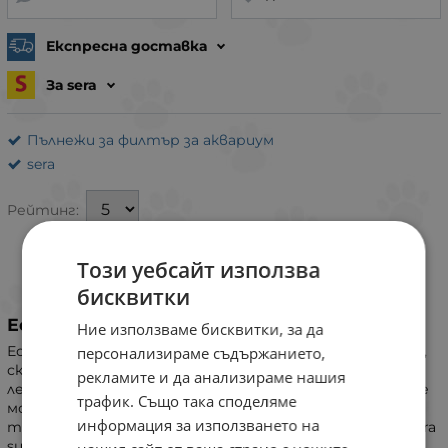
Експресна доставка
За sera
Пълнежи за филтър за аквариум
sera
Рейтинг:
Този уебсайт използва
ИНФОРМАЦИЯ
бисквитки
Естествена тропическа мека вода
Ние използваме бисквитки, за да
Естествената жизнена среда за рибки, като дискуси,
персонализираме съдържанието,
скаларии или неонки се характеризира с много мека,
рекламите и да анализираме нашия
леко кисела и често доста тъмно оцветена вода. Вие
трафик. Също така споделяме
може да постигнете така наречената черна
информация за използването на
тропическа гора, безпроблемно и дълготрайно със sera
super peat.