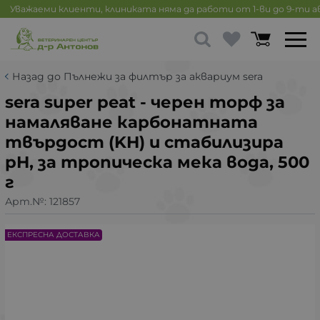
Уважаеми клиенти, клиниката няма да работи от 1-ви до 9-ти 
Назад до Пълнежи за филтър за аквариум sera
sera super peat - черен торф за
намаляване карбонатната
твърдост (KH) и стабилизира
pH, за тропическа мека вода, 500
г
Арт.№:
121857
ЕКСПРЕСНА ДОСТАВКА