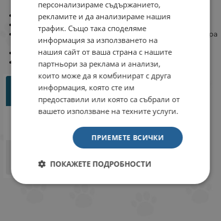
персонализираме съдържанието,
поведение
Незабавно свързва тежките метали
рекламите и да анализираме нашия
Без промяна на pH
трафик. Също така споделяме
Намалява растежа на водораслите, като филтрира
информация за използването на
светлината
нашия сайт от ваша страна с нашите
Дълготраен ефект на затъмняване
Изключително икономичен
партньори за реклама и анализи,
които може да я комбинират с друга
информация, която сте им
предоставили или която са събрали от
вашето използване на техните услуги.
ПРИЕМЕТЕ ВСИЧКИ
ПОКАЖЕТЕ ПОДРОБНОСТИ