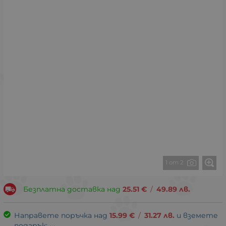
1 от 2
Безплатна доставка над
25.51
€
/
49.89
лв.
Направете поръчка над
15.99
€
/
31.27
лв.
и вземете
подарък: