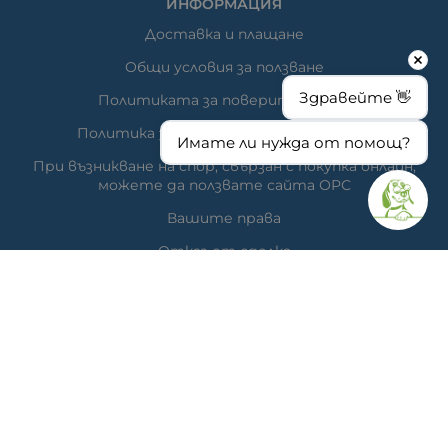
ИНФОРМАЦИЯ
Доставка и плащане
Общи условия за ползване
Здравейте 👋
Политиката за поверителност
Политика за използване на бисквитки
Имате ли нужда от помощ?
При възникване на спор, свързан с покупка онлайн,
можете да ползвате сайта ОРС
Вашите права
Отказ от сделка
За нас
Час за преглед
Карта на сайта
КОНТАКТИ