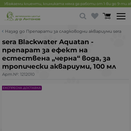
Уважаеми клиенти, клиниката няма да работи от 1-ви до 9-ти 
Назад до Препарати за сладководни аквариуми sera
sera Blackwater Aquatan -
препарат за ефект на
естествена „черна“ вода, за
тропически аквариуми, 100 мл
Арт.№:
1212010
ЕКСПРЕСНА ДОСТАВКА