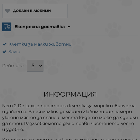
ДОБАВИ В ЛЮБИМИ
Експресна доставка
Клетки за малки животни
Savic
Рейтинг:
ИНФОРМАЦИЯ
Nero 2 De Luxe е просторна клетка за морски свинчета
и зайчета. В нея малкия домашен любимец ще намери
уютно място за спане и места където може да яде или
да стои. Разглобяемото дъно прави чистенето лесно
и удобно.
Клетката се предлага с купа за хранене, шише за пиене