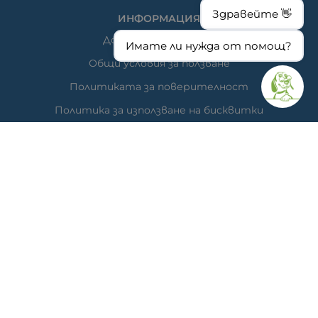
Здравейте 👋
ИНФОРМАЦИЯ
Доставка и плащане
Имате ли нужда от помощ?
Общи условия за ползване
Политиката за поверителност
Политика за използване на бисквитки
При възникване на спор, свързан с покупка онлайн,
можете да ползвате сайта ОРС
Вашите права
Отказ от сделка
За нас
Час за преглед
Карта на сайта