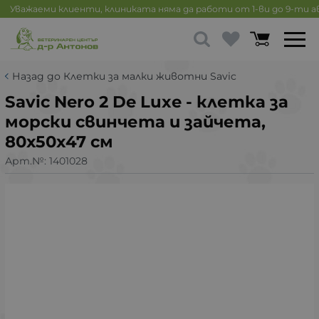
Уважаеми клиенти, клиниката няма да работи от 1-ви до 9-ти 
Назад до Клетки за малки животни Savic
Savic Nero 2 De Luxe - клетка за
морски свинчета и зайчета,
80х50х47 см
Арт.№:
1401028