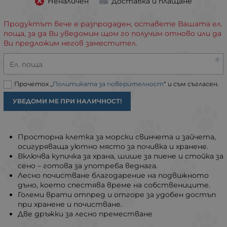
Неналичен
Доставка и плащане
Продуктът вече е разпродаден, оставете Вашата ел.
поща, за да Ви уведомим щом го получим отново или да
Ви предложим негов заместител.
Ел. поща
Прочетох „
Политиката за поверителност
“ и съм съгласен.
УВЕДОМИ МЕ ПРИ НАЛИЧНОСТ!
Просторна клетка за морски свинчета и зайчета,
осигуряваща уютно място за почивка и хранене.
Включва купичка за храна, шише за пиене и стойка за
сено – готова за употреба веднага.
Лесно почистване благодарение на подвижното
дъно, което спестява време на собствениците.
Големи врати отпред и отгоре за удобен достъп
при хранене и почистване.
Две дръжки за лесно преместване