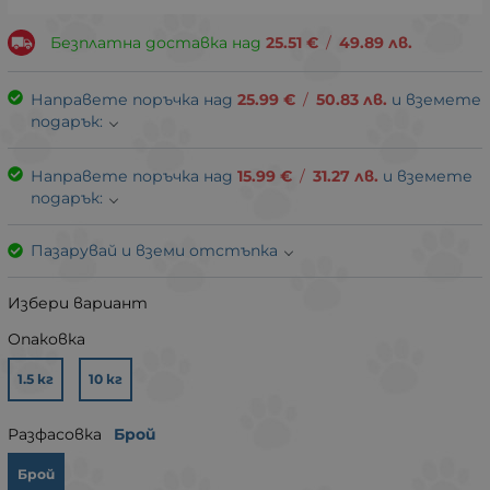
Безплатна доставка над
25.51
€
/
49.89
лв.
Направете поръчка над
25.99
€
/
50.83
лв.
и вземете
подарък:
Направете поръчка над
15.99
€
/
31.27
лв.
и вземете
подарък:
Пазарувай и вземи отстъпка
Избери вариант
Опаковка
1.5 кг
10 кг
Разфасовка
Брой
Брой