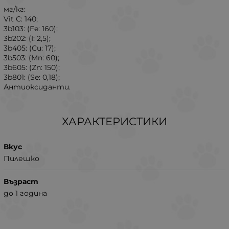
мг/кг:
Vit C: 140;
3b103: (Fe: 160);
3b202: (I: 2,5);
3b405: (Cu: 17);
3b503: (Mn: 60);
3b605: (Zn: 150);
3b801: (Se: 0,18);
Антиоксиданти.
ХАРАКТЕРИСТИКИ
Вкус
Пилешко
Възраст
до 1 година