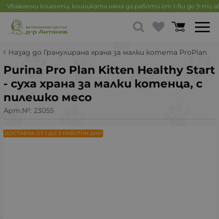
Уважаеми клиенти, клиниката няма да работи от 1-ви до 9-ти 
Назад до Гранулирана храна за малки котета ProPlan
Purina Pro Plan Kitten Healthy Start
- суха храна за малки котенца, с
пилешко месо
Арт.№:
23055
ДОСТАВКА ОТ 1 ДО 3 РАБОТНИ ДНИ