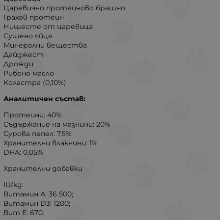
Царевично протеиново брашно
Грахов протеин
Нишесте от царевица
Сушено яйце
Минерални вещества
Дайджест
Дрожди
Рибено масло
Коластра (0,10%)
Аналитичен състав:
Протеини: 40%
Съдържание на мазнини: 20%
Сурова пепел: 7,5%
Хранителни влакнини: 1%
DHA: 0,05%
Хранителни добавки
IU/kg:
Витамин А: 36 500;
Витамин D3: 1200;
Вит E: 670.