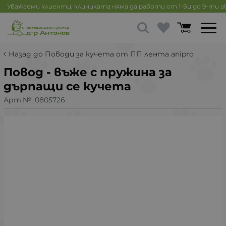
Уважаеми клиенти, клиниката няма да работи от 1-ви до 9-ти 
Назад до Поводи за кучета от ПП лента anipro
Повод - въже с пружина за
дърпащи се кучета
Арт.№:
0805726