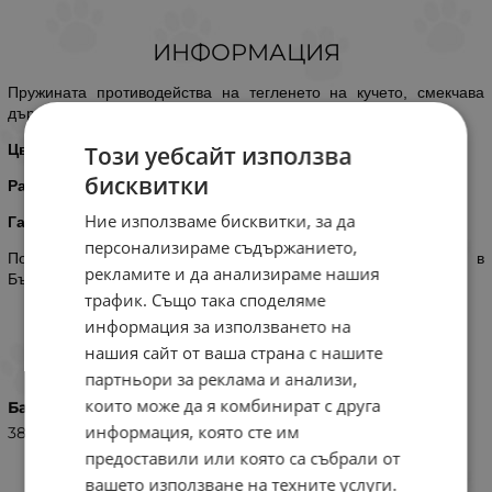
ИНФОРМАЦИЯ
Пружината противодейства на тегленето на кучето, смекчава
дърпането и предпазва врата от охлузване.
Този уебсайт използва
Цвят
- черно.
бисквитки
Рамер
- ф 14 мм/ дължина 120 см
Ние използваме бисквитки, за да
Гаранция 2 години
персонализираме съдържанието,
Поводи от въже с метален обков, произведени от
МиаЗоо
в
рекламите и да анализираме нашия
България.
трафик. Също така споделяме
информация за използването на
ХАРАКТЕРИСТИКИ
нашия сайт от ваша страна с нашите
партньори за реклама и анализи,
които може да я комбинират с друга
Баркод (ISBN, UPC, др.)
информация, която сте им
3800127383676
предоставили или която са събрали от
вашето използване на техните услуги.