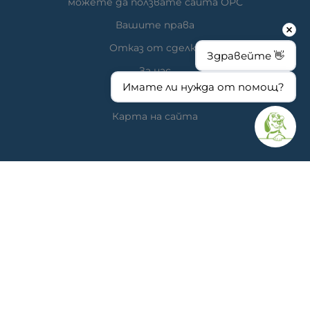
можете да ползвате сайта ОРС
Вашите права
Отказ от сделка
Здравейте 👋
За нас
Имате ли нужда от помощ?
Час за преглед
Карта на сайта
КОНТАКТИ
Ветеринарна аптека
гр. Варна, ул. Перла 26, сгр. А5 (на гърба); Упътвания:
<<
ТУК
>>
Ветеринарна клиника д-р Антонов
Адрес: гр. Варна, ж.к. Победа, ул. "акад. Андрей Сахаров"
19; Упътвания: <<
ТУК
>>
Телефон клиника: 0876 738 848