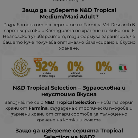
Защо да изберете N&D Tropical
Medium/Maxi Adult?
Разработена от експертите на Farmina Vet Research в
партньорство с Катедрата по хранене на животни в
Неаполския университет, тази формула гарантира, че
вашето куче получава оптимално балансирано и вкусно
хранене.
N&D Tropical Selection – Здраословна и
неустоимо вкусна
Запознайте се с
N&D Tropical Selection
– новата серия
храни от
Farmina
, създадена с тропически плодове и
зърнени храни от стари сортове за пълноценно
хранене на котки и кучета.
Защо да изберете серията Tropical
Selection на N&D?