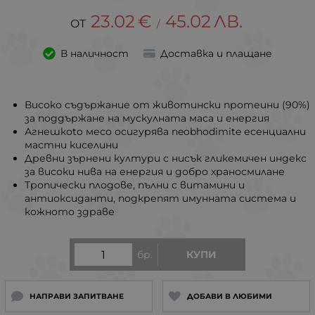
23.02
€
45.02
ЛВ.
/
В наличност
Доставка и плащане
Високо съдържание от животински протеини (90%)
за поддържане на мускулната маса и енергия
Агнешкоto месо осигурява neobhodimite есенциални
мастни киселини
Древни зърнени култури с нисък гликемичен индекс
за високи нива на енергия и добро храносмилане
Тропически плодове, пълни с витамини и
антиоксиданти, подкрепят имунната система и
кожното здраве
бр.
КУПИ
НАПРАВИ ЗАПИТВАНЕ
ДОБАВИ В ЛЮБИМИ