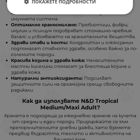
Тропически плодове:
Богати на витамини,
ПОКАЖЕТЕ ПОДРОБНОСТИ
минерали и антиоксиданти – включително банан,
киви, манго, папая и ананас, които подпомагат
имунната система.
Оптимално храносмилане:
Пребиотици, фибри,
инулин и псилиум подобряват стомашно-чревния
баланс и усвояването на хранителните вещества.
Здрави стави и кости:
Хондроитин и глюкозамин
подпомагат ставното здраве, особено важно за по-
големите породи.
Красива козина и здрава кожа:
Ненаситените
мастни киселини спомагат за блестяща козина и
здрава кожа.
Натурални антиоксиданти:
Подсилват
защитните сили на организма срещу свободните
радикали.
Как да използвате N&D Tropical
Medium/Maxi Adult?
Храната е подходяща за ежедневно хранене на кучета
от средни и едри породи. Придържайте се към
препоръчителните дневни дажби, като вземете
предвид възрастта, теглото и активността на
вашето куче.