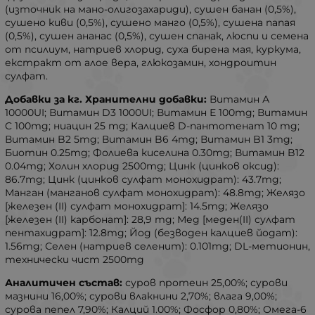
(източник на мано-олигозахариди), сушен банан (0,5%),
сушено киви (0,5%), сушено манго (0,5%), сушена папая
(0,5%), сушен ананас (0,5%), сушен спанак, люспи и семена
от псилиум, натриев хлорид, суха бирена мая, куркума,
екстракт от алое вера, глюкозамин, хондроитин
сулфат.
Добавки за кг. Хранителни добавки:
Витамин А
10000UI; Витамин D3 1000UI; Витамин Е 100mg; Витамин
C 100mg; ниацин 25 mg; Калциев D-пантотенат 10 mg;
Витамин B2 5mg; Витамин B6 4mg; Витамин B1 3mg;
Биотин 0.25mg; Фолиева киселина 0.30mg; Витамин B12
0.04mg; Холин хлорид 2500mg; Цинк (цинков оксид):
86.7mg; Цинк (цинков сулфат монохидрат): 43.7mg;
Манган (манганов сулфат монохидрат): 48.8mg; Желязо
[железен (II) сулфат монохидрат]: 14.5mg; Желязо
[железен (II) карбонат]: 28,9 mg; Мед [меден(II) сулфат
пентахидрат]: 12.8mg; Йод (безводен калциев йодат):
1.56mg; Селен (натриев селенит): 0.101mg; DL-метионин,
технически чист 2500mg
Аналитичен състав:
суров протеин 25,00%; сурови
мазнини 16,00%; сурови влакнини 2,70%; влага 9,00%;
сурова пепел 7,90%; Калций 1.00%; Фосфор 0,80%; Омега-6