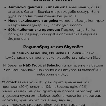
Антиоксиданти и витамини:
Папая, манго, киви,
ананас и банан – всички тези плодове осигуряват
здравословни хранителни вещества.
Нисък гликемичен индекс:
Лимец и овес за контрол
на кръвната захар и чувство за ситост.
90% животински протеин:
Подходящ за всяка
порода и размер, осигурява оптимална енергия и
жизненост.
Разнообразие от вкусове:
Пилешко
,
Агнешко
,
Свинско
и
Сьомга
– всяко
комбинирано с тропически плодове за уникален вкус.
Изберете
N&D Tropical Selection
и подарете на вашия
любимец пълноценно хранене с натурални съставки и
невероятен вкус!
Състав:
агнешко (20%), дехидратиран агнешки
протеин (20%), спелта (12%), овесени ядки (12%),
пилешка мазнина, дехидратиран протеин от херинга,
изсушена пулпа от цвекло, рибено масло (от херинга),
моркови, брашно от люцерна, инулин ,
фруктоолигозахариди, екстракт от дрожди