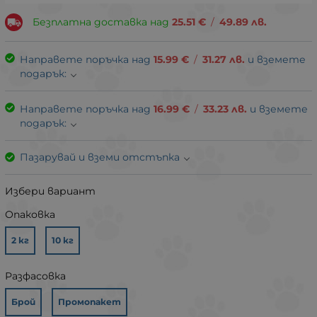
Безплатна доставка над
25.51
€
/
49.89
лв.
Направете поръчка над
15.99
€
/
31.27
лв.
и вземете
подарък:
Направете поръчка над
16.99
€
/
33.23
лв.
и вземете
подарък:
Пазарувай и вземи отстъпка
Избери вариант
Опаковка
2 кг
10 кг
Разфасовка
Брой
Промопакет