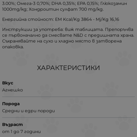
3.00%; Омега-3 0,70%; DHA 0,35%; EPA 0,15%; Глюкозамин
1000mg/kg; Хондроитин сулфат 700 mg/kg.
Енергийна стойност: EM Kcal/Kg 3864 - Mj/Kg 16,16
Инструкции за употреба: виж таблицата. Препоръчва
се първоначално да смесвате N&D с предишната храна.
Съхранявайте на сухо и хладно място в затворена
опаковка.
ХАРАКТЕРИСТИКИ
Вкус
Агнешко
Порода
Средни и едри породи
Възраст
от 1 до 7 години