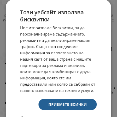
N&D Tropical Medium/Maxi Adult
е висококачествена
Този уебсайт използва
суха храна, предназначена за кучета от средни и едри
бисквитки
породи на възраст над 1 година. Уникалната формула с
агнешко месо, спелта, овесени ядки и тропически
Ние използваме бисквитки, за да
плодове осигурява балансирано хранене, което
персонализираме съдържанието,
подпомага цялостното здраве на вашия домашен
рекламите и да анализираме нашия
любимец.
трафик. Също така споделяме
Предимства на N&D Tropical Medium/Maxi
информация за използването на
Adult:
нашия сайт от ваша страна с нашите
Високо съдържание на животински протеини:
партньори за реклама и анализи,
90% от протеините са от животински произход,
които може да я комбинират с друга
подпомагащи мускулния тонус и енергията на
информация, която сте им
кучето.
Агнешко месо:
Богато на есенциални мастни
предоставили или която са събрали от
киселини, с балансирано съотношение между месо и
вашето използване на техните услуги.
мазнини. Агнетата са хранени с трева на пасища в
Нова Зеландия, без антибиотици и хормони.
Древни зърнени култури:
Спелта и овес с нисък
ПРИЕМЕТЕ ВСИЧКИ
гликемичен индекс за стабилни енергийни нива и
продължително чувство за ситост.