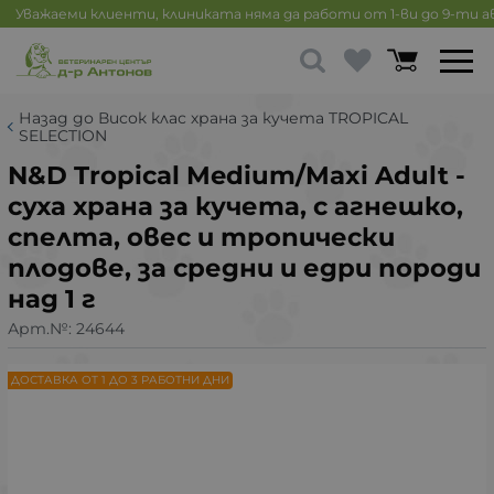
Уважаеми клиенти, клиниката няма да работи от 1-ви до 9-ти 
Назад до Висок клас храна за кучета TROPICAL
SELECTION
N&D Tropical Medium/Maxi Adult -
суха храна за кучета, с агнешко,
спелта, овес и тропически
плодове, за средни и едри породи
над 1 г
Арт.№:
24644
ДОСТАВКА ОТ 1 ДО 3 РАБОТНИ ДНИ