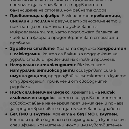
спомагат за намаляване на подуването и
балансиране на стомашно-чревната флора.
Пребиотици и фибри
: Включените
пребиотици
,
иниулин
и
псилиум
регулират храносмилането и
помагат за оптималното усвояване на
микроелементите, като поддържат баланса на
чревната флора и предотвратяват стомашни
проблеми.
Здраве на ставите
: Храната съдържа
хондроитин
и
глюкозамин
, които са важни за поддържане на
здрави стави и превенция на ставни проблеми.
Натурални антиоксиданти
: Включените
натурални антиоксиданти
осигуряват силна
имунна защита
, предпазвайки клетките на кучето
от увреждания, причинени от свободните
радикали.
Нисък гликемичен индекс
: Храната има
нисък
гликемичен индекс
, което осигурява постепенно
освобождаване на енергия през целия ден и помага
за предотвратяване на затлъстяване и диабет.
Без ГМО и глутен
: Храната е
без ГМО
и
глутен
,
което я прави безопасна и подходяща за кучета със
специфични хранителни нужди или чувствителен