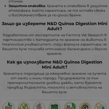
стомах.
Защитна опаковка
: Храната е опакована в защитна
атмосфера, което гарантира, че тя остава свежа
и висококачествена за по-дълго време.
Защо да изберете N&D Quinoa Digestion Mini
Adult?
Разработена от експертите на Farmina Vet Research в
партньорство с Катедрата по хранене на животни в
Неаполския университет, тази формула гарантира, че
вашето куче получава оптимално балансирано и вкусно
хранене.
Как да използвате N&D Quinoa Digestion
Mini Adult
?
Храната е подходяща за ежедневно хранене на кучета
от малки и мини породи. Придържайте се към
препоръчителните дневни дажби, като вземете
предвид възрастта, теглото и активността на
вашето куче.