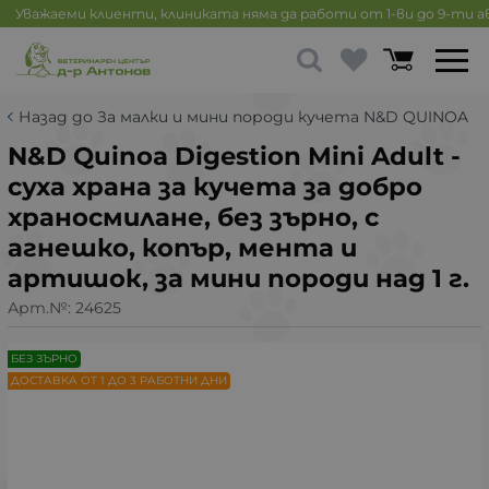
Уважаеми клиенти, клиниката няма да работи от 1-ви до 9-ти 
Назад до За малки и мини породи кучета N&D QUINOA
N&D Quinoa Digestion Mini Adult -
суха храна за кучета за добро
храносмилане, без зърно, с
агнешко, копър, мента и
артишок, за мини породи над 1 г.
Арт.№:
24625
БЕЗ ЗЪРНО
ДОСТАВКА ОТ 1 ДО 3 РАБОТНИ ДНИ