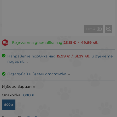
1 от 3
Безплатна доставка над
25.51
€
/
49.89
лв.
Направете поръчка над
15.99
€
/
31.27
лв.
и вземете
подарък:
Пазарувай и вземи отстъпка
Избери вариант
Опаковка
800 г
800 г