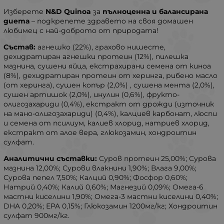
Изберете
N&D Quinoa
за
пълноценна и балансирана
диета
– подкрепете здравето на своя домашен
любимец с най-доброто от природата!
Състав:
агнешко (22%), грахово нишесте,
дехидратиран агнешки протеин (12%), пилешка
мазнина, сушени яйца, екстрахирани семена от киноа
(8%), дехидратиран протеин от херинга, рибено масло
(от херинга), сушен копър (2,0%) , сушена мента (2,0%),
сушен артишок (2,0%), инулин (0,6%), фрукто-
олигозахариди (0,4%), екстракт от дрожди (източник
на мано-олигозахариди) (0,4%), калциев карбонат, люспи
и семена от псилиум, калиев хлорид, натриев хлорид,
екстракт от алое вера, глюкозамин, хондроитин
сулфат.
Аналитични съставки:
Суров протеин 25,00%; Сурова
мазнина 12,00%; Сурови влакнини 1,90%; Влага 9,00%;
Сурова пепел 7,50%; Калций 0,90%; Фосфор 0,60%;
Натрий 0,40%; Калий 0,60%; Магнезий 0,09%; Омега-6
мастни киселини 1,90%; Омега-3 мастни киселини 0,40%;
DHA 0,20%; EPA 0,15%; Глюкозамин 1200мг/кг; Хондроитин
сулфат 900мг/кг.