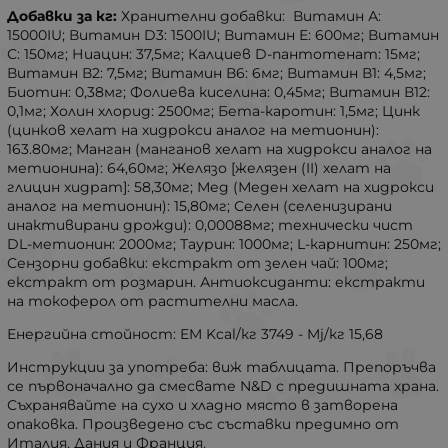
Добавки за кг:
Хранителни добавки: Витамин А:
15000IU; Витамин D3: 1500IU; Витамин Е: 600мг; Витамин
С: 150мг; Ниацин: 37,5мг; Калциев D-пантотенат: 15мг;
Витамин В2: 7,5мг; Витамин В6: 6мг; Витамин В1: 4,5мг;
Биотин: 0,38мг; Фолиева киселина: 0,45мг; Витамин В12:
0,1мг; Холин хлорид: 2500мг; Бета-каротин: 1,5мг; Цинк
(цинков хелат на хидрокси аналог на метионин):
163.80мг; Манган (манганов хелат на хидрокси аналог на
метионина): 64,60мг; Желязо [желязен (II) хелат на
глицин хидрат]: 58,30мг; Мед (Меден хелат на хидрокси
аналог на метионин): 15,80мг; Селен (селенизирани
инактивирани дрожди): 0,00088мг; технически чист
DL-метионин: 2000мг; Таурин: 1000мг; L-карнитин: 250мг;
Сензорни добавки: екстракт от зелен чай: 100мг;
екстракт от розмарин. Антиоксиданти: екстракти
на токоферол от растителни масла.
Енергийна стойност: EM Kcal/кг 3749 - Mj/кг 15,68
Инструкции за употреба: виж таблицата. Препоръчва
се първоначално да смесвате N&D с предишната храна.
Съхранявайте на сухо и хладно място в затворена
опаковка. Произведено със съставки предимно от
Италия, Дания и Франция.