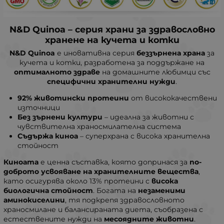
N&D Quinoa – серия храни за здравословно
хранене на кучета и котки
N&D Quinoa
е иновативна серия
беззърнена храна
за
кучета и котки, разработена за поддържане на
оптималното здраве
на домашните любимци със
специфични хранителни нужди
.
92% животински протеини
от висококачествени
източници
Без зърнени култури
– идеална за животни с
чувствителна храносмилателна система
Съдържа киноа
– суперхрана с висока хранителна
стойност
Киноата
е ценна съставка, която допринася за
по-
доброто усвояване на хранителните вещества
,
като осигурява около 13% протеини с
висока
биологична стойност
. Богата на
незаменими
аминокиселини
, тя подкрепя здравословното
храносмилане и балансираната диета, съобразена с
естествените нужди на
месоядните животни
.