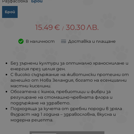
Разфасовка
Брой
Брой
15.49
€
30.30
ЛВ.
/
В наличност
Доставка и плащане
Без зърнени култури за оптимално храносмилане и
енергия през целия ден.
С високо съдържание на животински протеини от
агнешко от Нова Зеландия, богато на есенциални
мастни киселини.
Обогатена с киноа, пребиотици и фибри за
регулиране на стомашно-чревната флора и
поддържане на здравето.
Подходяща за кучета от дребни породи в зряла
възраст над 1 година – здравословна, вкусна и
модерна рецепта.