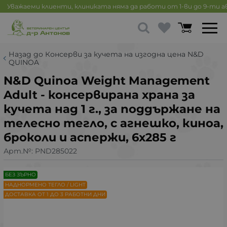
Уважаеми клиенти, клиниката няма да работи от 1-ви до 9-ти 
Назад до Консерви за кучета на изгодна цена N&D
QUINOA
N&D Quinoa Weight Management
Adult - консервирана храна за
кучета над 1 г., за поддържане на
телесно тегло, с агнешко, киноа,
броколи и аспержи, 6х285 г
Арт.№:
PND285022
БЕЗ ЗЪРНО
НАДНОРМЕНО ТЕГЛО / LIGHT
ДОСТАВКА ОТ 1 ДО 3 РАБОТНИ ДНИ