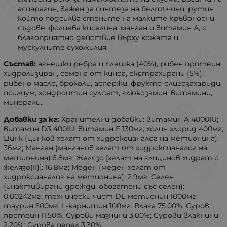
аспарагин, важен за синтеза на белтъчини, рутин
който подсилва стените на малките кръвоносни
съдове, фолиева киселина, манган и витамин А, с
благоприятно действие върху кожата и
мускулните сухожилия.
Състав:
агнешки ребра и плешка (40%), pибен протеин,
хидролизиран, cемена от киноа, екстрахирани (5%),
рибено масло, броколи, аспержи, фрукто-олигозахариди,
псилиум, хондроитин сулфат, глюкозамин, витамини,
минерали..
Добавки за кг:
Хранителни добавки: витамин A 4000IU;
витамин D3 400IU; витамин E 130мг; xолин хлорид 400мг;
Цинк (цинков хелат от хидроксианалог на метионина):
36мг; Mанган (манганов хелат от хидроксианалог на
метионина):6.8мг; Желязо [хелат на глицинов хидрат с
желязо(II)]: 16.8мг; Mеден (меден хелат от
хидроксианалог на метионина): 2.9мг; Cелен
(инактивирани дрожди, обогатени със селен):
0.00242мг; технически чист DL-метионин 1000мг;
таурин 500мг; L-карнитин 100мг. Влага 75.00%; Суров
протеин 11.50%; Сурови мазнини 3.00%; Cурови влакнини
2.20%; Cурова пепел 3.30%.