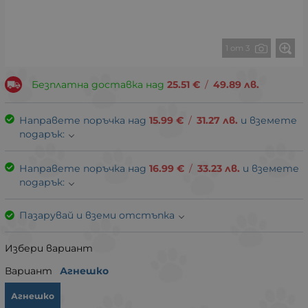
1 от 3
Безплатна доставка над
25.51
€
/
49.89
лв.
Направете поръчка над
15.99
€
/
31.27
лв.
и вземете
подарък:
Направете поръчка над
16.99
€
/
33.23
лв.
и вземете
подарък:
Пазарувай и вземи отстъпка
Избери вариант
Вариант
Агнешко
Агнешко