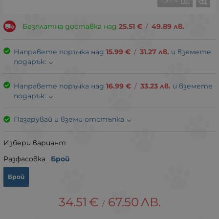
1 от 4
Безплатна доставка над
25.51
€
/
49.89
лв.
Направете поръчка над
15.99
€
/
31.27
лв.
и вземете
подарък:
Направете поръчка над
16.99
€
/
33.23
лв.
и вземете
подарък:
Пазарувай и вземи отстъпка
Избери вариант
Разфасовка
Брой
Брой
34.51
€
67.50
ЛВ.
/