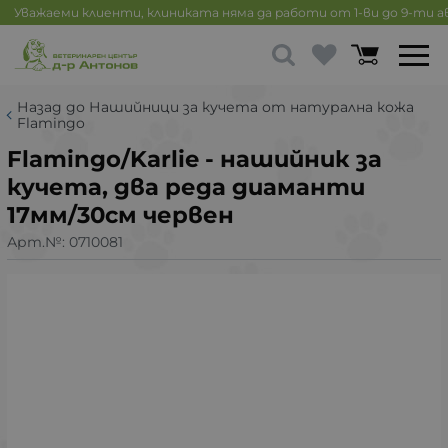
Уважаеми клиенти, клиниката няма да работи от 1-ви до 9-ти 
Назад до Нашийници за кучета от натурална кожа
Flamingo
Flamingo/Karlie - нашийник за
кучета, два реда диаманти
17мм/30см червен
Арт.№:
0710081