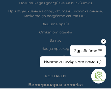
Политика за използване на бисквитки
При възникване на спор, свързан с покупка онлайн,
можете да ползвате сайта ОРС
Вашите права
Отказ от сделка
За нас
Час за преглед
Здравейте 👋
Карта на сайта
Имате ли нужда от помощ?
КОНТАКТИ
Ветеринарна аптека
гр. Варна, ул. Перла 26, сгр. А5 (на гърба); Упътвания:
<<
ТУК
>>
Ветеринарна клиника д-р Антонов