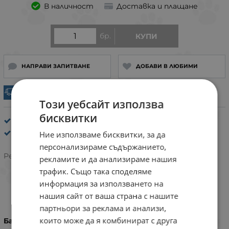
В наличност
Доставка и плащане
бр.
КУПИ
НАПРАВИ ЗАПИТВАНЕ
ДОБАВИ В ЛЮБИМИ
Експресна доставка
Този уебсайт използва
бисквитки
Нашийници за кучета от натурална кожа
Flamingo
Ние използваме бисквитки, за да
персонализираме съдържанието,
Рейтинг:
рекламите и да анализираме нашия
трафик. Също така споделяме
информация за използването на
ХАРАКТЕРИСТИКИ
нашия сайт от ваша страна с нашите
партньори за реклама и анализи,
които може да я комбинират с друга
Баркод (ISBN, UPC, др.)