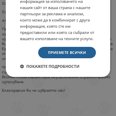
информация за използването на
3.0 / 60 см.
нашия сайт от ваша страна с нашите
3.0 / 70 см.
партньори за реклама и анализи,
които може да я комбинират с друга
4.0 / 70 см.
информация, която сте им
Произведено в България от
МиаЗоо
ООД. Без
предоставили или която са събрали от
използване на отпадъчна кожа и
вашето използване на техните услуги.
изрезки.
Ми
aЗоо
използва вносни карабинки и обков от
висококачествена стомана с
хром никелово
покритие.
Езикът на катарамата е масивен, тъй като кучетата
ПРИЕМЕТЕ ВСИЧКИ
от едри породи често деформират некачествения
или тънък език.
ПОКАЖЕТЕ ПОДРОБНОСТИ
Част от процеса на изработка е механизиран, което
силно намалява грешките и подобрява външния вид.
Всичко това гарантира безпроблемно и дълготрайно
използване.
Благодарим ви че избрахте нас!