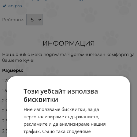
anipro
Рейтинг:
ИНФОРМАЦИЯ
Нашийник с мека подплата - допълнителен комфорт за
вашето куче!
Размери:
1.2 / 35 см.
Този уебсайт използва
1.5 / 40 см.
бисквитки
2.0 / 45 см.
Ние използваме бисквитки, за да
2.5 / 50 см.
персонализираме съдържанието,
2.5 / 60 см.
рекламите и да анализираме нашия
трафик. Също така споделяме
2.5 / 70 см.