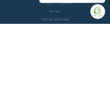
Отказ от сделка
За нас
Час за преглед
Карта на сайта
КОНТАКТИ
Ветеринарна аптека
гр. Варна, ул. Перла 26, сгр. А5 (на гърба); Упътвания:
<<
ТУК
>>
Ветеринарна клиника д-р Антонов
Адрес: гр. Варна, ж.к. Победа, ул. "акад. Андрей Сахаров"
19; Упътвания: <<
ТУК
>>
Телефон клиника: 0876 738 848
Телефон онлайн магазин: 0878 786 733