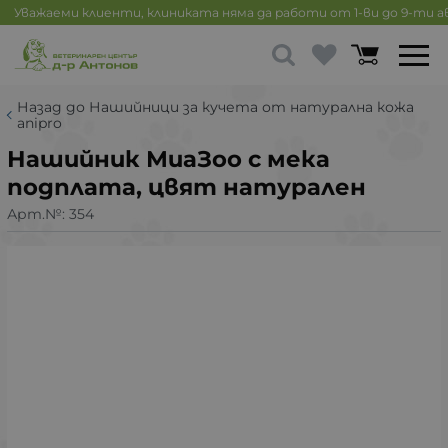
Уважаеми клиенти, клиниката няма да работи от 1-ви до 9-ти 
Назад до Нашийници за кучета от натурална кожа
anipro
Нашийник МиаЗоо с мека
подплата, цвят натурален
Арт.№:
354