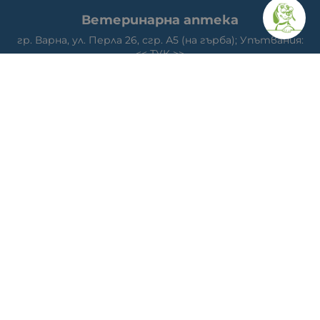
Ветеринарна аптека
гр. Варна, ул. Перла 26, сгр. А5 (на гърба); Упътвания:
<<
ТУК
>>
Ветеринарна клиника д-р Антонов
Адрес: гр. Варна, ж.к. Победа, ул. "акад. Андрей Сахаров"
19; Упътвания: <<
ТУК
>>
Телефон клиника: 0876 738 848
Телефон онлайн магазин: 0878 786 733
МЕТОДИ НА ПЛАЩАНЕ
СЛЕДВАЙТЕ НИ