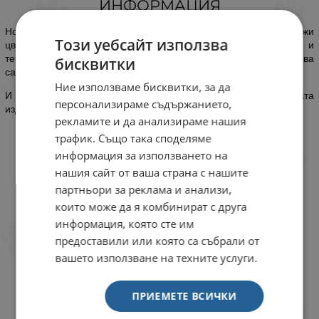
ИНФОРМАЦИЯ
Новите нашийници с лента с PVC на
МиаЗоо
са в свежи
Този уебсайт използва
цветове. Те комбинират лента и покритие от PVC и
термополиуретан. Устойчиви са на вода и износване. Освен това
бисквитки
са антибактериални и не задържат замърсявания.
Ние използваме бисквитки, за да
И още нещо много важно - изключително здрави са. Лентата
персонализираме съдържанието,
издържа до 200 кг при опън (къса се при опън над 200 кг).
рекламите и да анализираме нашия
трафик. Също така споделяме
информация за използването на
нашия сайт от ваша страна с нашите
партньори за реклама и анализи,
които може да я комбинират с друга
информация, която сте им
предоставили или която са събрали от
вашето използване на техните услуги.
ПРИЕМЕТЕ ВСИЧКИ