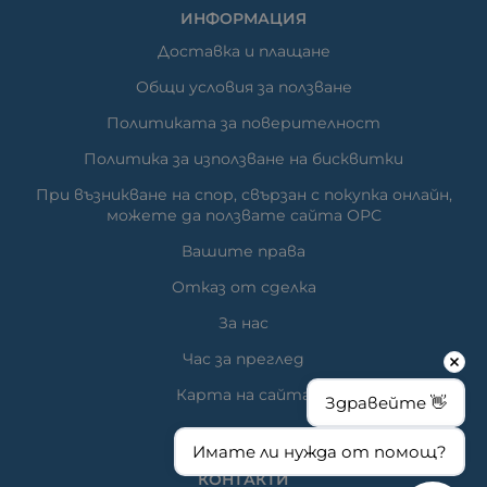
ИНФОРМАЦИЯ
Доставка и плащане
Общи условия за ползване
Политиката за поверителност
Политика за използване на бисквитки
При възникване на спор, свързан с покупка онлайн,
можете да ползвате сайта ОРС
Вашите права
Отказ от сделка
За нас
Час за преглед
Карта на сайта
Здравейте 👋
Имате ли нужда от помощ?
КОНТАКТИ