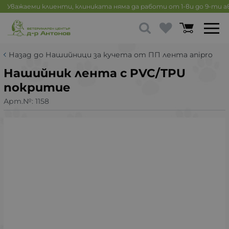
Уважаеми клиенти, клиниката няма да работи от 1-ви до 9-ти 
Назад до Нашийници за кучета от ПП лента anipro
Нашийник лента с PVC/TPU
покритие
Арт.№:
1158