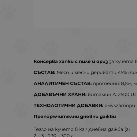
Консерва хапки с пиле и ориз
за кучета в
СЪСТАВ:
Месо и месни деривати 45% (пиле 
АНАЛИТИЧЕН СЪСТАВ:
протеини: 8,5%, ма
ДОБАВЪЧНИ ХРАНИ:
витамин A: 2500 U.I./
ТЕХНОЛОГИЧНИ ДОБАВКИ:
емулгатори 
Препоръчителни дневни дажби
Тегло на кучето в кг / Дневна дажба (г)
2 – 3 - 230 – 300 г