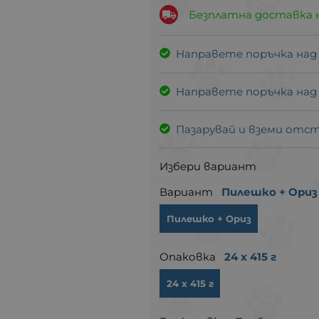
Безплатна доставка 
Направете поръчка над
Направете поръчка над
Пазарувай и вземи отс
Избери вариант
Вариант
Пилешко + Ориз
Пилешко + Ориз
Опаковка
24 х 415 г
24 х 415 г