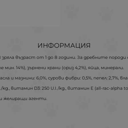
ИНФОРМАЦИЯ
 зряла възраст от 1 до 8 години. За дребните породи о
мин. 14%), зърнени храни (ориз 4,2%), яйца, минерали.
сла и мазнини: 6,0%, сурови фибри: 0,5%, пепел: 2,7%, вла
kg., витамин D3: 250 U.I./kg., витамин E (all-rac-alpha toc
и желиращи агенти.