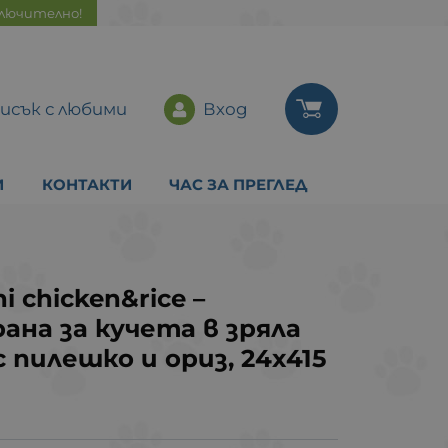
ключително!
исък с любими
Вход
И
КОНТАКТИ
ЧАС ЗА ПРЕГЛЕД
 chicken&rice –
ана за кучета в зряла
с пилешко и ориз, 24х415