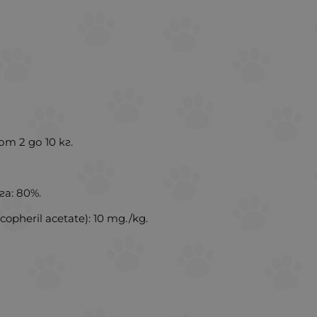
т 2 до 10 кг.
га: 80%.
opheril acetate): 10 mg./kg.