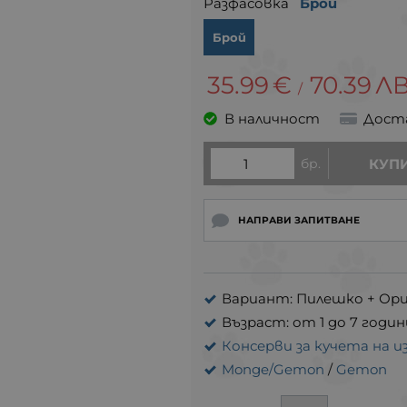
Разфасовка
Брой
Брой
35.99
€
70.39
ЛВ
/
В наличност
Дост
бр.
КУП
НАПРАВИ ЗАПИТВАНЕ
Вариант: Пилешко + Ори
Възраст: от 1 до 7 годин
Консерви за кучета на и
Monge/Gemon
/
Gemon