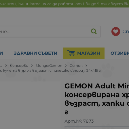
лиенти, клиниката няма да работи от 1-ви до 9-ти август в
Сп
И
ЗДРАВНИ СЪВЕТИ
МАГАЗИН
ОТЗИВ
на
Консерви
Monge/Gemon
Gemon
и кучета в зряла възраст с пилешко и\nориз, 24х415 г
GEMON Adult Mini
консервирана хр
възраст, хапки 
г
Арт.№:
7873