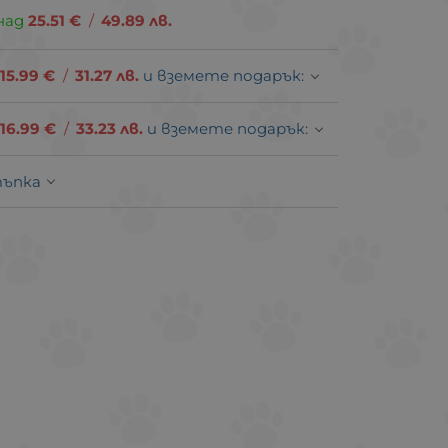
над
25.51
€
/
49.89
лв.
15.99
€
/
31.27
лв.
и вземете подарък:
16.99
€
/
33.23
лв.
и вземете подарък:
тъпка