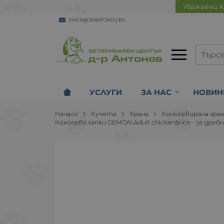
Уважаеми к
SHOP@DRANTONOV.BG
УСЛУГИ
ЗА НАС
НОВИН
Начало
Кучета
Храна
Консервирана хра
Консерва хапки GEMON Adult chicken&rice – за дребн