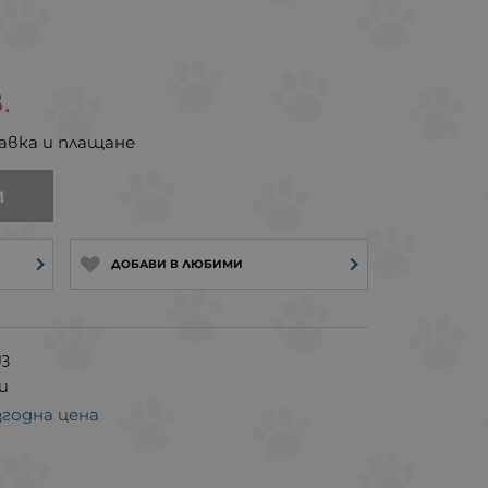
.
авка и плащане
И
ДОБАВИ В ЛЮБИМИ
з
и
згодна цена