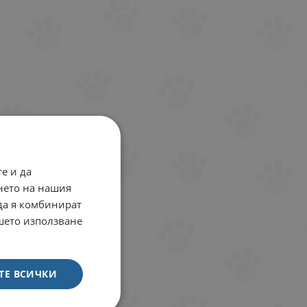
е и да
нето на нашия
 да я комбинират
ашето използване
ТЕ ВСИЧКИ