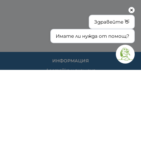
Здравейте 👋
Имате ли нужда от помощ?
ИНФОРМАЦИЯ
Доставка и плащане
Общи условия за ползване
Политиката за поверителност
Политика за използване на бисквитки
При възникване на спор, свързан с покупка онлайн,
можете да ползвате сайта ОРС
Вашите права
Отказ от сделка