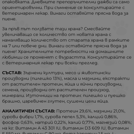
опаковката. Дневните препоръчителни дажби са само
ориентировъчни. При съмнение се консултирайте с
ветеринарен лекар. Винаги оставяйте прясна вода за
пиене.
За пръв път ползвате тази храна? Смесвайте
увеличаващо се количество от новата храна с
намаляващо количество от старата храна в рамките
на 7 или повече дни. Винаги оставяйте прясна вода за
пиене! Хранителните потребности на домашните
любимци се променят с възрастта. Консултирайте се
с ветеринарния лекар при всеки преглед.
СЪСТАВ:
Зърнени култури, месо и животински
производни (пилешко 13%), масла и мазнини, екстракти
от растителен протеин, яйца и яйчни производни,
семена, производни от растителен произход,
минерали. Източници на протеин: пилешко и пуешко
брашно, царевичен глутен, сушени цели яйца.
АНАЛИТИЧЕН СЪСТАВ:
Протеин 29,6%, мазнини 21,0%,
сурови фибри 1,7%, сурова пепел 5,3%, калций 0,86%,
фосфор 0,63%, натрий 0,22%, калий 0,77%, магнезий 0,08%;
на кг: Витамин A 43 301 IU, витамин D3 609 IU, витамин
E 550 мг, витамин C 90 мг, бета-каротин 1,5 мг, L-