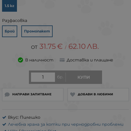
1.5 кг
Разфасовка
Брой
Промопакет
31.75
€
62.10
ЛВ.
/
В наличност
Доставка и плащане
бр.
КУПИ
НАПРАВИ ЗАПИТВАНЕ
ДОБАВИ В ЛЮБИМИ
Вкус: Пилешко
Лечебна храна за котки при чернодробни проблеми