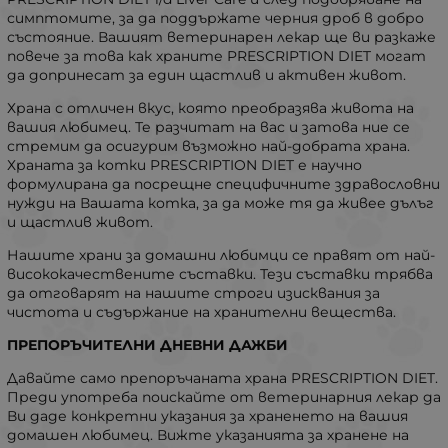
симптомите, за да поддържате черния дроб в добро
състояние. Вашият ветеринарен лекар ще ви разкаже
повече за това как храните PRESCRIPTION DIET могат
да допринесат за един щастлив и активен живот.
Храна с отличен вкус, която преобразява живота на
вашия любимец. Те разчитат на вас и затова ние се
стремим да осигурим възможно най-добрата храна.
Храната за котки PRESCRIPTION DIET е научно
формулирана да посрещне специфичните здравословни
нужди на Вашата котка, за да може тя да живее дълъг
и щастлив живот.
Нашите храни за домашни любимци се правят от най-
висококачествените съставки. Тези съставки трябва
да отговарят на нашите строги изисквания за
чистота и съдържание на хранителни вещества.
ПРЕПОРЪЧИТЕЛНИ ДНЕВНИ ДАЖБИ
Давайте само препоръчаната храна PRESCRIPTION DIET.
Преди употреба поискайте от ветеринарния лекар да
Ви даде конкретни указания за храненето на вашия
домашен любимец. Вижте указанията за хранене на