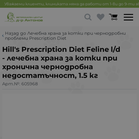
Уважаеми клиенти, клиниката няма да работи от 1-ви до 9-ти 
Назад до Лечебна храна за котки при чернодробни
проблеми Prescription Diet
Hill's Prescription Diet Feline l/d
- лечебна храна за котки при
хронична чернодробна
недостатъчност, 1.5 кг
Арт.№:
605968