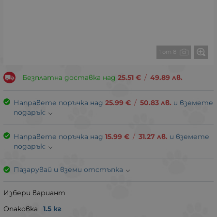
1 от 8
Безплатна доставка над
25.51
€
/
49.89
лв.
Направете поръчка над
25.99
€
/
50.83
лв.
и вземете
подарък:
Направете поръчка над
15.99
€
/
31.27
лв.
и вземете
подарък:
Пазарувай и вземи отстъпка
Избери вариант
Опаковка
1.5 кг