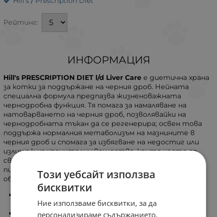
Hill's
/
Prescription Diet
Рейтинг:
ИНФОРМАЦИЯ
Hill's PRESCRIPTION DIET l/d Liver Care
е диетична храна
за котки за поддържане на черния дроб. Нейната
специална формула предпазва жизненоважната
чернодробна функция. Тя помага за намаляване на
натоварването на черния дроб, позволявайки на
чернодробната тъкан да се регенерира; освен това
поддържа нормалния метаболизъм на мазнините в
черния дроб и спомага за избягване на недостиг или
излишък на хранителни вещества, които често се
свързват с чернодробните проблеми. Приготвя се с
пилешко и има неустоим вкус, който котката ви ще
Този уебсайт използва
обикне.
бисквитки
Подпомага възстановяването на чернодробната
Ние използваме бисквитки, за да
тъкан
Помага за избягване на недостиг или излишък на
персонализираме съдържанието,