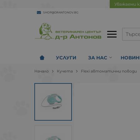
Уважаеми к
SHOP@DRANTONOV.BG
УСЛУГИ
ЗА НАС
НОВИН
Начало
Кучета
Flexi автоматични поводи