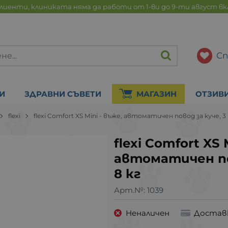
лиенти, клиниката няма да работи от 1-ви до 9-ти август в
Сп
И
ЗДРАВНИ СЪВЕТИ
МАГАЗИН
ОТЗИВ
flexi
flexi Comfort XS Mini - въже, автоматичен повод за куче, 
flexi Comfort XS 
автоматичен по
8 кг
Арт.№:
1039
Неналичен
Достав