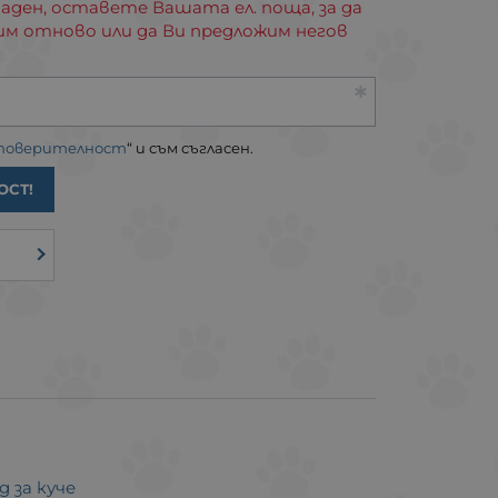
аден, оставете Вашата ел. поща, за да
им отново или да Ви предложим негов
 поверителност
“ и съм съгласен.
ОСТ!
 за куче