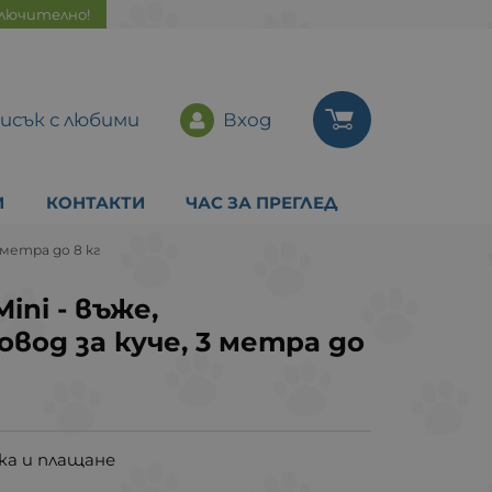
ключително!
исък с любими
Вход
И
КОНТАКТИ
ЧАС ЗА ПРЕГЛЕД
3 метра до 8 кг
Mini - въже,
вод за куче, 3 метра до
ка и плащане