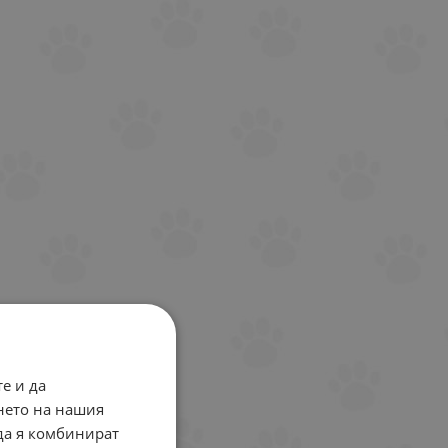
е и да
нето на нашия
 да я комбинират