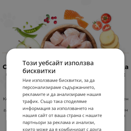
Този уебсайт използва
Основни предимства на храната за
бисквитки
израснали кучета Chicopee Holistic
Ние използваме бисквитки, за да
Soft Ostrich&Potato
персонализираме съдържанието,
Комплекс за мобилност
рекламите и да анализираме нашия
Комплексът за мобилност е комбинация от натурален
трафик. Също така споделяме
екстракт от зеленоуста мида и много важните
информация за използването на
глюкозамин и хондроитин сулфат. Това има позитивен
нашия сайт от ваша страна с нашите
ефект върху функцията и формирането на костния
хрущял.
партньори за реклама и анализи,
които може да я комбинират с друга