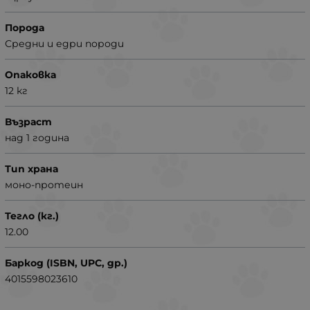
Порода
Средни и едри породи
Опаковка
12 кг
Възраст
над 1 година
Тип храна
моно-протеин
Тегло (кг.)
12.00
Баркод (ISBN, UPC, др.)
4015598023610