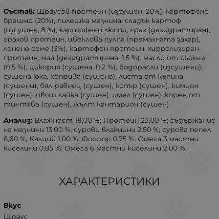
Състав:
Щраусов протеин (изсушен, 20%), картофено
брашно (20%), пилешка мазнина, сладък картоф
(изсушен, 8 %), картофени люспи, грах (дехидратиран),
грахов протеин, цвеклова пулпа (премахната захар),
ленено семе (3%), картофен протеин, хидролизиран
протеин, мая (дехидратирана, 1,5 %), масло от сьомга
(0,5 %), цикория (сушена, 0,2 %), водорасли (изсушени),
сушена юка, коприва (сушена), листа от къпина
(сушени), бял равнец (сушен), копър (сушен), кимион
(сушен), цвят лайка (сушен), имел (сушен), корен от
тинтява (сушен), жълт кантарион (сушен).
Анализ:
Влажност 18,00 %; Протеин 23,00 %; съдържание
на мазнини 13,00 %; сурови влакнини 2,50 %; сурова пепел
6,60 %; Калций 1,00 %; Фосфор 0,75 %; Омега 3 мастни
киселини 0,85 %; Омега 6 мастни киселини 2,00 %.
ХАРАКТЕРИСТИКИ
Вкус
Щраус