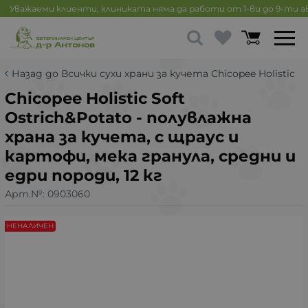
Уважаеми клиенти, клиниката няма да работи от 1-ви до 9-ти 
Назад до Всички сухи храни за кучета Chicopee Holistic
Chicopee Holistic Soft
Ostrich&Potato - полувлажна
храна за кучета, с щраус и
картофи, мека гранула, средни и
едри породи, 12 кг
Арт.№:
0903060
НЕНАЛИЧЕН