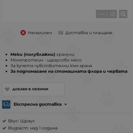
1 от 2
Неналичен
Доставка и плащане
Меки (полувлажни)
гранули
Монопротеин - щраусово месо
За кучета чувствителни към храна
За подпомагане на стомашната флора и червата
ДОБАВИ В ЛЮБИМИ
Експресна доставка
Вкус: Щраус
Възраст: над 1 година