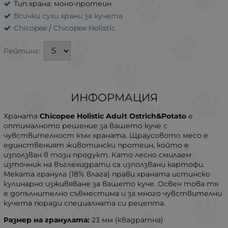
Тип храна: моно-протеин
Всички сухи храни за кучета
Chicopee
/
Chicopee Holistic
Рейтинг:
ИНФОРМАЦИЯ
Храната
Chicopee Holistic Adult Ostrich&Potato
е
оптималното решение за вашето куче с
чувствителност към храната. Щраусовото месо е
единственият животински протеин, който е
използван в този продукт. Като лесно смилаем
източник на въглехидрати са използвани картофи.
Меката гранула (18% влага) прави храната истинско
кулинарно изживяване за вашето куче. Освен това тя
е допълнително съвместима и за много чувствителни
кучета поради специалната си рецепта.
Размер на гранулата:
23 мм (квадратна)