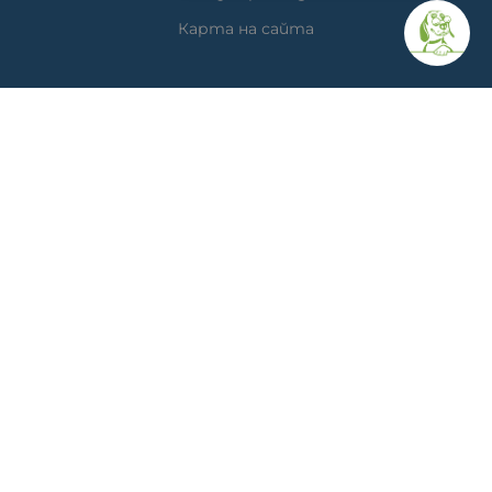
Карта на сайта
КОНТАКТИ
Ветеринарна аптека
гр. Варна, ул. Перла 26, сгр. А5 (на гърба); Упътвания:
<<
ТУК
>>
Ветеринарна клиника д-р Антонов
Адрес: гр. Варна, ж.к. Победа, ул. "акад. Андрей Сахаров"
19; Упътвания: <<
ТУК
>>
Телефон клиника: 0876 738 848
Телефон онлайн магазин: 0878 786 733
МЕТОДИ НА ПЛАЩАНЕ