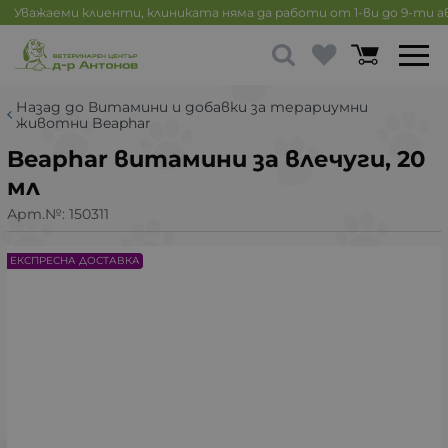
Уважаеми клиенти, клиниката няма да работи от 1-ви до 9-ти 
Назад до Витамини и добавки за терариумни
животни Beaphar
Beaphar витамини за влечуги, 20
мл
Арт.№:
150311
ЕКСПРЕСНА ДОСТАВКА