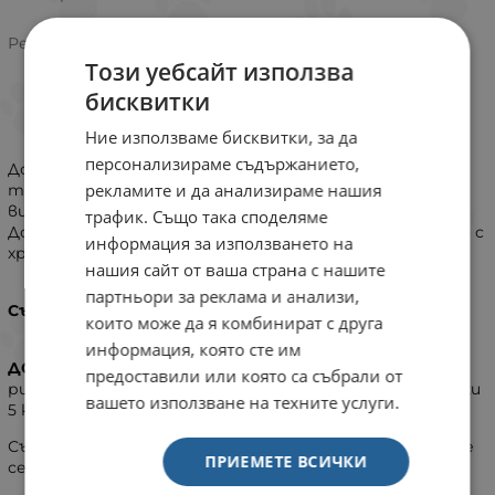
Рейтинг:
Този уебсайт използва
бисквитки
ИНФОРМАЦИЯ
Ние използваме бисквитки, за да
персонализираме съдържанието,
Допълваща храна за водни и сухоземни костенурки,
рекламите и да анализираме нашия
терариумни животни и риби. Съдържа, наред с други
витамини, витамин А и D3, важни за скелета.
трафик. Също така споделяме
Дозировка: вижте таблицата. Смесвайте ежедневно с
информация за използването на
храната (също и с плаваща храна).
нашия сайт от ваша страна с нашите
партньори за реклама и анализи,
Състав:
захар, масла и мазнини.
които може да я комбинират с друга
информация, която сте им
ДОЗИРОВКА НА ДЕН:
Сухоземни костенурки 2 капки,
предоставили или която са събрали от
рибки/терариумни животни 1 капка, водни костенурки
вашето използване на техните услуги.
5 капки.
Съхранявайте в затворена оригинална опаковка. Да не
ПРИЕМЕТЕ ВСИЧКИ
се съхранява над 25°C.