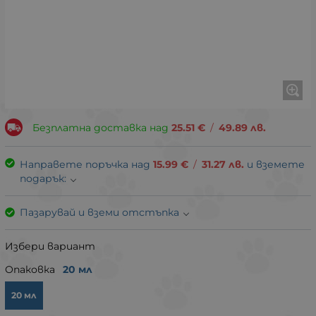
Безплатна доставка над
25.51
€
/
49.89
лв.
Направете поръчка над
15.99
€
/
31.27
лв.
и вземете
подарък:
Пазарувай и вземи отстъпка
Избери вариант
Опаковка
20 мл
20 мл