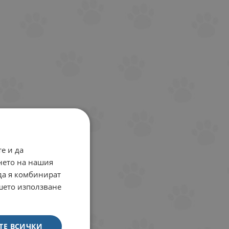
е и да
нето на нашия
 да я комбинират
ашето използване
ТЕ ВСИЧКИ