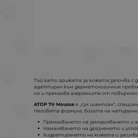
Тъй като грижата за кожата започва с 
адаптиран към дерматологичния пробл
но и премахва алергените от повърхно
ATOP 7® Mousse
е „сух шампоан“, специал
Неговата формула, богата на натуралн
Премахването на замърсяването и 
Намаляването на дразненето и успо
Хидратирането на кожата и засилв