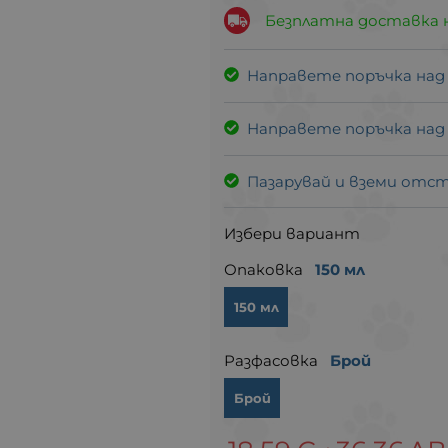
Безплатна доставка 
Направете поръчка над
Направете поръчка над
Пазарувай и вземи отс
Избери вариант
Опаковка
150 мл
150 мл
Разфасовка
Брой
Брой