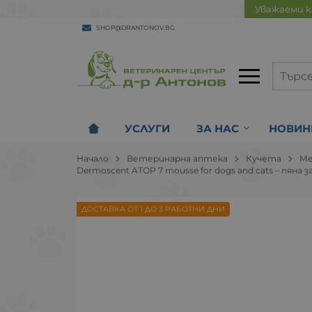
Уважаеми к
SHOP@DRANTONOV.BG
УСЛУГИ
ЗА НАС
НОВИН
Начало
Ветеринарна аптека
Кучета
Ме
Dermoscent ATOP 7 mousse for dogs and cats – пяна
ДОСТАВКА ОТ 1 ДО 3 РАБОТНИ ДНИ