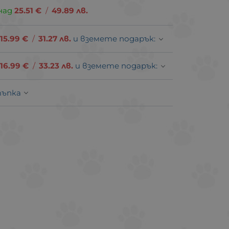
над
25.51
€
/
49.89
лв.
15.99
€
/
31.27
лв.
и вземете подарък:
16.99
€
/
33.23
лв.
и вземете подарък:
тъпка