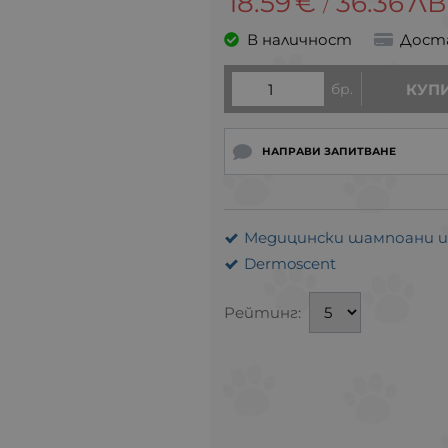
18.59
€
36.36
ЛВ
/
В наличност
Дост
бр.
КУП
НАПРАВИ ЗАПИТВАНЕ
Медицински шампоани и 
Dermoscent
Рейтинг: