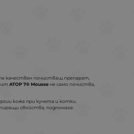
вате качествен почистващ препарат,
атит
ATOP 7® Mousse
не само почиства,
лергии кожа при кучета и котки.
тиращи свойства, подпомага: