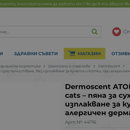
лиенти, клиниката няма да работи от 1-ви до 9-ти август в
Сп
И
ЗДРАВНИ СЪВЕТИ
МАГАЗИН
ОТЗИВ
дицинска козметика
Шампоани и спрейове
Dermoscent
 за сухо почистване, без изплакване за кучета и котки, при алергич
Dermoscent ATOP
cats – пяна за с
изплакване за к
алергичен дерм
Арт.№:
44716