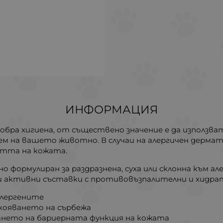
ИНФОРМАЦИЯ
добра хигиена, от съществено значение е да използ
ем на вашето животно. В случаи на алергичен дерм
стта на кожата.
но формулиран за раздразнена, суха или склонна към а
и активни съставки с противовъзпалителни и хидра
алергените
кояването на сърбежа
ането на бариерната функция на кожата