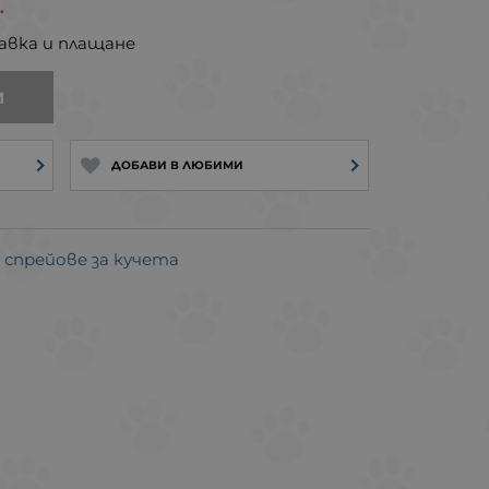
.
авка и плащане
И
ДОБАВИ В ЛЮБИМИ
спрейове за кучета