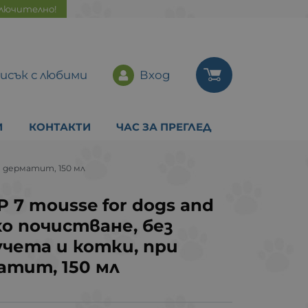
ключително!
исък с любими
Вход
И
КОНТАКТИ
ЧАС ЗА ПРЕГЛЕД
ен дерматит, 150 мл
 7 mousse for dogs and
ухо почистване, без
учета и котки, при
атит, 150 мл