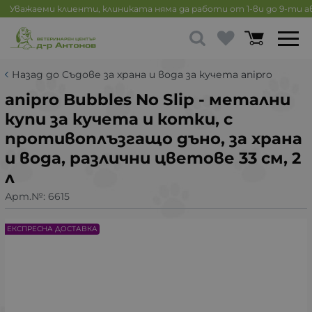
Уважаеми клиенти, клиниката няма да работи от 1-ви до 9-ти 
Назад до Съдове за храна и вода за кучета anipro
anipro Bubbles No Slip - метални
купи за кучета и котки, с
противоплъзгащо дъно, за храна
и вода, различни цветове 33 см, 2
л
Арт.№:
6615
ЕКСПРЕСНА ДОСТАВКА