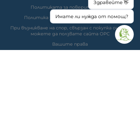
Здравейте 👋
Политиката за поверителност
Имате ли нужда от помощ?
Политика за използване на бисквитки
При възникване на спор, свързан с покупка онлайн,
можете да ползвате сайта ОРС
Вашите права
Отказ от сделка
За нас
Час за преглед
Карта на сайта
КОНТАКТИ
Ветеринарна аптека
гр. Варна, ул. Перла 26, сгр. А5 (на гърба); Упътвания:
<<
ТУК
>>