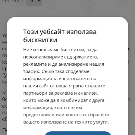
Рейтинг:
ИНФОРМАЦИЯ
Този уебсайт използва
Удобна и практична купа за храна и вода от
бисквитки
метал с гума и модерна графична декорация -
серия anipro Bubbles. Подходяща както за котки,
Ние използваме бисквитки, за да
така и за малки породи кучета. Изработена от
персонализираме съдържанието,
комбинация от висококачествен инокс и гума с
рекламите и да анализираме нашия
красив стилизиран десен с кръгли форми.
трафик. Също така споделяме
Гумената основа предпазва от приплъзване на
информация за използването на
купата и надраскване на пода.
нашия сайт от ваша страна с нашите
Може да се използва за суха храна, консерви или
партньори за реклама и анализи,
вода. Съдържанието на купата влиза в контакт
които може да я комбинират с друга
със 100% натурален материал – инокс –, който
информация, която сте им
притежава и естествени антибактериални
предоставили или която са събрали от
свойства.
вашето използване на техните услуги.
Полираната метална повърхност на купата я