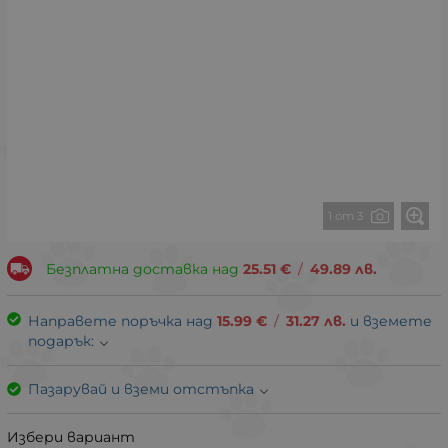
1 от 3
Безплатна доставка над
25.51
€
/
49.89
лв.
Направете поръчка над
15.99
€
/
31.27
лв.
и вземете
подарък:
Пазарувай и вземи отстъпка
Избери вариант