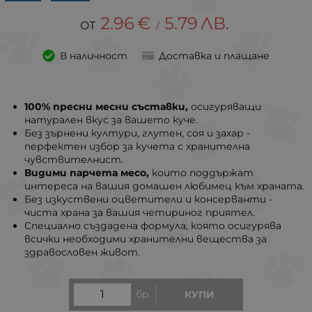
2.96
€
5.79
ЛВ.
/
В наличност
Доставка и плащане
100% пресни месни съставки,
осигуряващи
натурален вкус за вашето куче.
Без зърнени култури, глутен, соя и захар -
перфектен избор за кучета с хранителна
чувствителнист.
Видими парчета месо,
които поддържат
интереса на вашия домашен любимец към храната.
Без изкуствени оцветители и консерванти -
чиста храна за вашия четириног приятел.
Специално създадена формула, която осигурява
всички необходими хранителни вещества за
здравословен живот.
бр.
КУПИ