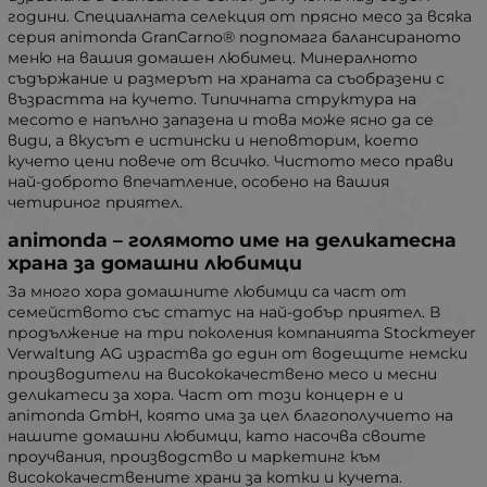
години. Специалната селекция от прясно месо за всяка
серия animonda GranCarno® подпомага балансираното
меню на вашия домашен любимец. Минералното
съдържание и размерът на храната са съобразени с
възрастта на кучето. Типичната структура на
месото е напълно запазена и това може ясно да се
види, а вкусът е истински и неповторим, което
кучето цени повече от всичко. Чистото месо прави
най-доброто впечатление, особено на вашия
четириног приятел.
animonda – голямото име на деликатесна
храна за домашни любимци
За много хора домашните любимци са част от
семейството със статус на най-добър приятел. В
продължение на три поколения компанията Stockmeyer
Verwaltung AG израства до един от водещите немски
производители на висококачествено месо и месни
деликатеси за хора. Част от този концерн е и
animonda GmbH, която има за цел благополучието на
нашите домашни любимци, като насочва своите
проучвания, производство и маркетинг към
висококачествените храни за котки и кучета.