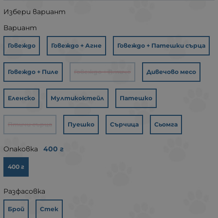
Избери вариант
Вариант
Говеждо
Говеждо + Агне
Говеждо + Патешки сърца
Говеждо + Пиле
Говеждо + Птиче
Дивечово месо
Еленско
Мултикоктейл
Патешко
Птичи сърца
Пуешко
Сърчица
Сьомга
Опаковка
400 г
400 г
Разфасовка
Брой
Стек