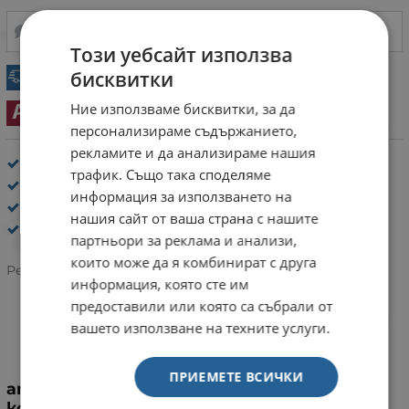
НАПРАВИ ЗАПИТВАНЕ
ДОБАВИ В ЛЮБИМИ
Този уебсайт използва
бисквитки
Експресна доставка
Ние използваме бисквитки, за да
За animonda
персонализираме съдържанието,
рекламите и да анализираме нашия
Икономична опаковка: 6 x 400 г
трафик. Също така споделяме
Възраст: от 1 до 7 години
информация за използването на
Консерви за кучета на изгодна цена
нашия сайт от ваша страна с нашите
Animonda
/
GranCarno
партньори за реклама и анализи,
които може да я комбинират с друга
5.0/5 на базата на 3 оценки
Рейтинг:
информация, която сте им
предоставили или която са събрали от
вашето използване на техните услуги.
ИНФОРМАЦИЯ
ПРИЕМЕТЕ ВСИЧКИ
animonda GranCarno е пълноценна
консервирана храна за израснали кучета