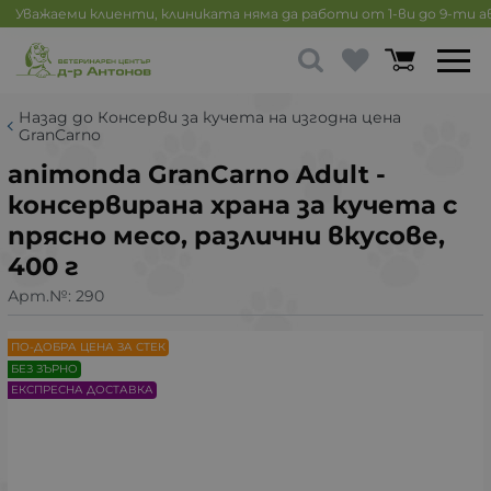
Уважаеми клиенти, клиниката няма да работи от 1-ви до 9-ти 
Назад до Консерви за кучета на изгодна цена
GranCarno
animonda GranCarno Adult -
консервирана храна за кучета с
прясно месо, различни вкусове,
400 г
Арт.№:
290
ПО-ДОБРА ЦЕНА ЗА СТЕК
БЕЗ ЗЪРНО
ЕКСПРЕСНА ДОСТАВКА