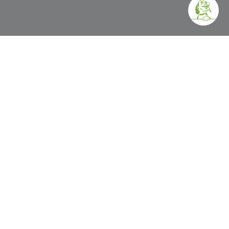
ИНФОРМАЦИЯ
Доставка и плащане
Общи условия за ползване
Политиката за поверителност
Политика за използване на бисквитки
При възникване на спор, свързан с покупка онлайн,
можете да ползвате сайта ОРС
Вашите права
Отказ от сделка
За нас
Час за преглед