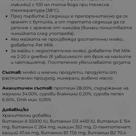
лъжички) с 100 мл топла вода при телесна
температура (38°C).
През първите 2 седмици е препоръчително да се
хранят с бутилка, а от третата седмица да се
започне с хранене от чинийка (винаги почиствайте
чинийката след употреба).
Ако майката не произвежда достатъчно мляко,
добавете Pet Milk.
За майки с недостатъчно мляко, добавете Pet Milk
на 2-20 г дневно (в зависимост от броя на малките
и лактацията). Постепенно увеличавайте дозата.
Състав:
мляко и млечни продукти, продукти от
растителен произход, минерали, рибено масло
Аналитичен състав:
протеин 28.00%, съдържание на
мазнини 34.00%, сурови влакнини 0.20%, сурова пепел
6.50%, DHA мин. 0,05%
Добавки/кг
Хранителни добавки
витамин A 55000 IU, витамин D3 4410 IU, витамин E 154
mg, витамин C 264 mg, ниацин 352 mg, D-пантотенат,
калций 47,44 mg, витамин B1 17,6 mg, витамин B2 70,4