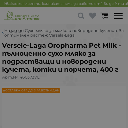
Уважаеми клиенти, клиниката няма да работи от 1-ви до 9-ти 
Назад до Сухо мляко за малки и новородени кученца: За
оптимален растеж Versela-Laga
Versele-Laga Oropharma Pet Milk -
пълноценно сухо мляко за
подрастващи и новородени
кучета, котки и порчета, 400 г
Арт.№:
460373VL
ДОСТАВКА ОТ 1 ДО 3 РАБОТНИ ДНИ