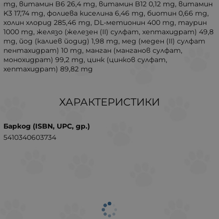
mg, витамин B6 26,4 mg, витамин B12 0,12 mg, витамин
K3 17,74 mg, фолиева киселина 6,46 mg, биотин 0,66 mg,
холин хлорид 285,46 mg, DL-метионин 400 mg, таурин
1000 mg, желязо (железен (II) сулфат, хептахидрат) 49,8
mg, йод (калиев йодид) 1,98 mg, мед (меден (II) сулфат
пентахидрат) 10 mg, манган (манганов сулфат,
монохидрат) 99,2 mg, цинк (цинков сулфат,
хептахидрат) 89,82 mg
ХАРАКТЕРИСТИКИ
Баркод (ISBN, UPC, др.)
5410340603734