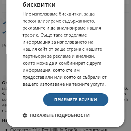
бисквитки
Ние използваме бисквитки, за да
персонализираме съдържанието,
Сухо мляко за малки и новородени кученца: За
оптимален растеж
рекламите и да анализираме нашия
Versela-Laga
трафик. Също така споделяме
информация за използването на
Рейтинг:
нашия сайт от ваша страна с нашите
партньори за реклама и анализи,
които може да я комбинират с друга
информация, която сте им
ИНФОРМАЦИЯ
предоставили или която са събрали от
Oropharma Pet Milk
е сухо мляко, заместител на
вашето използване на техните услуги.
майчиното мляко за сирачета кученца, котенца и малки
животни или ако майката не произвежда достатъчно
ПРИЕМЕТЕ ВСИЧКИ
мляко или се нуждае от хранителна подкрепа. Съдържа
лесно смилаеми млечни продукти и е обогатено с
есенциални омега-3 мастни киселини и таурин.
ПОКАЖЕТЕ ПОДРОБНОСТИ
Начин на употреба:
Смесете 20 г Pet Milk (= 5 равни мерителни