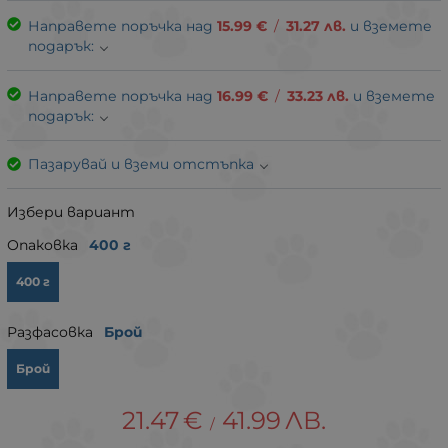
Направете поръчка над
15.99
€
/
31.27
лв.
и вземете
подарък:
Направете поръчка над
16.99
€
/
33.23
лв.
и вземете
подарък:
Пазарувай и вземи отстъпка
Избери вариант
Опаковка
400 г
400 г
Разфасовка
Брой
Брой
21.47
€
41.99
ЛВ.
/