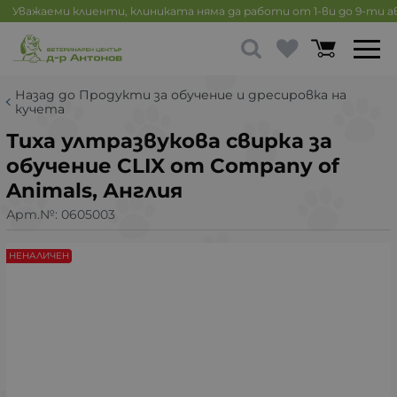
Уважаеми клиенти, клиниката няма да работи от 1-ви до 9-ти 
Назад до Продукти за обучение и дресировка на
кучета
Тиха ултразвукова свирка за
обучение CLIX от Company of
Animals, Англия
Арт.№:
0605003
НЕНАЛИЧЕН