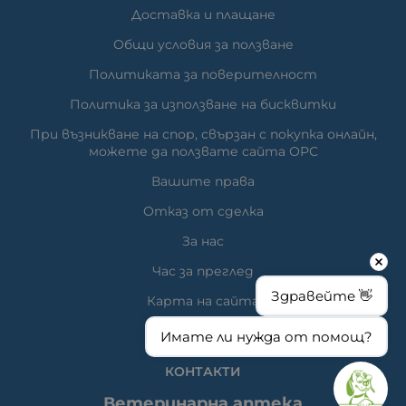
Доставка и плащане
Общи условия за ползване
Политиката за поверителност
Политика за използване на бисквитки
При възникване на спор, свързан с покупка онлайн,
можете да ползвате сайта ОРС
Вашите права
Отказ от сделка
За нас
Час за преглед
Здравейте 👋
Карта на сайта
Имате ли нужда от помощ?
КОНТАКТИ
Ветеринарна аптека