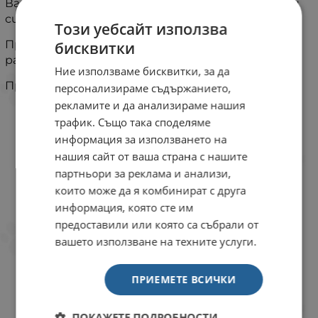
Вградена LED светеща лента, която дава ясен
сигнал и предпазва от инциденти.
Този уебсайт използва
Прикрепва се към всички модели flaxi Vario в
бисквитки
размери S, M и L.
Ние използваме бисквитки, за да
Предлага се в два размера.
персонализираме съдържанието,
рекламите и да анализираме нашия
трафик. Също така споделяме
информация за използването на
нашия сайт от ваша страна с нашите
партньори за реклама и анализи,
които може да я комбинират с друга
информация, която сте им
предоставили или която са събрали от
вашето използване на техните услуги.
ПРИЕМЕТЕ ВСИЧКИ
ПОКАЖЕТЕ ПОДРОБНОСТИ