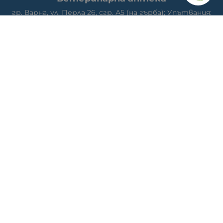
гр. Варна, ул. Перла 26, сгр. А5 (на гърба); Упътвания:
<<
ТУК
>>
Ветеринарна клиника д-р Антонов
Адрес: гр. Варна, ж.к. Победа, ул. "акад. Андрей Сахаров"
19; Упътвания: <<
ТУК
>>
Телефон клиника: 0876 738 848
Телефон онлайн магазин: 0878 786 733
МЕТОДИ НА ПЛАЩАНЕ
СЛЕДВАЙТЕ НИ