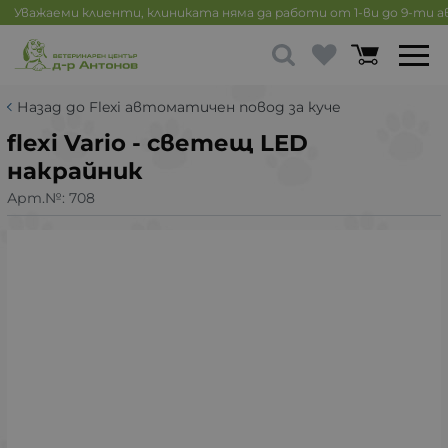
Уважаеми клиенти, клиниката няма да работи от 1-ви до 9-ти 
Назад до Flexi автоматичен повод за куче
flexi Vario - светещ LED
накрайник
Арт.№:
708