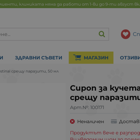
лиенти, клиниката няма да работи от 1-ви до 9-ти август в
Сп
И
ЗДРАВНИ СЪВЕТИ
МАГАЗИН
ОТЗИВ
stinal срещу паразити, 50 мл
Сироп за кучета 
срещу паразити
Арт.№:
100171
Неналичен
Достав
Продуктът вече е разпрод
Ви уведомим щом го получ