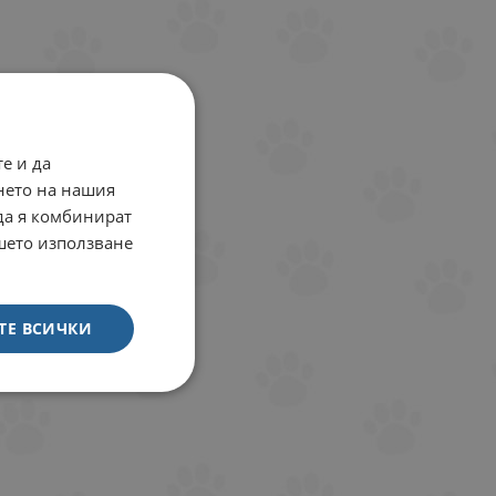
е и да
нето на нашия
 да я комбинират
ашето използване
ТЕ ВСИЧКИ