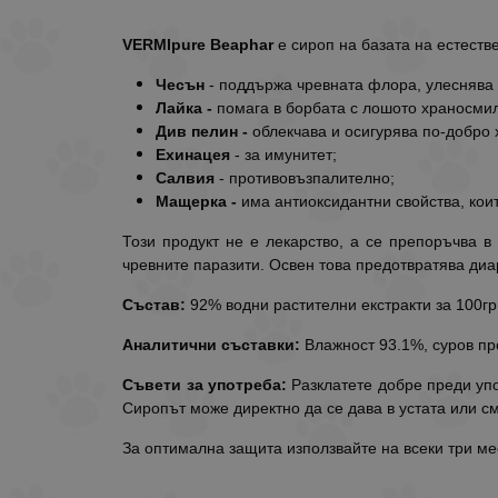
VERMIpure Beaphar
е сироп на базата на естеств
Чесън
- поддържа чревната флора, улеснява
Лайка -
помага в борбата с лошото храносми
Див пелин -
облекчава и осигурява по-добро
Ехинацея
- за имунитет;
Салвия
- противовъзпалително;
Мащерка -
има антиоксидантни свойства, кои
Този продукт не е лекарство, а се препоръчва 
чревните паразити. Освен това предотвратява ди
Състав:
92% водни растителни екстракти за 100гр е
Аналитични съставки:
Влажност 93.1%, суров пр
Съвети за употреба:
Разклатете добре преди уп
Сиропът може директно да се дава в устата или с
За оптимална защита използвайте на всеки три мес