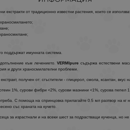
ени екстракти от традиционно известни растения, които се използва
 храносмилането;
лане;
 храносмилане;
то поддържат имунната система.
в допълнение към лечението.
VERMIpure
съдържа естествени масл
ария и други храносмилателни проблеми.
кстракт, получен от: сгъстители - глицерол, смола, ксантан, вкус 
отеин 1%, сурови фибри <2%, сурови мазнини <1%, сурова пепел 1
отреба. С помоща на спринцовка прилагайте 0.5 мл разтвор на кг 
месено със храната на кучето.
еца за израстнали и на всеки шест за подрастващи кученца, но не