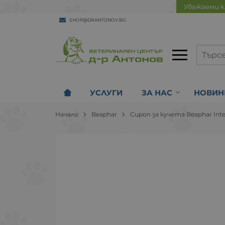
Уважаеми к
SHOP@DRANTONOV.BG
УСЛУГИ
ЗА НАС
НОВИН
Начало
Beaphar
Сироп за кучета Beaphar Inte