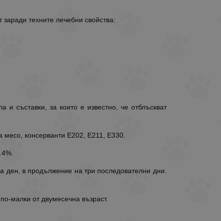
т заради техните лечебни свойства:
а и съставки, за които е известно, че отблъскват
на месо, консерванти Е202, Е211, Е330.
.4%.
на ден, в продължение на три последователни дни.
 по-малки от двумесечна възраст.