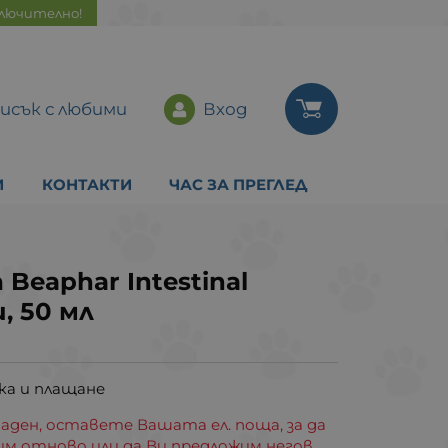
ключително!
исък с любими
Вход
И
КОНТАКТИ
ЧАС ЗА ПРЕГЛЕД
Beaphar Intestinal
, 50 мл
ка и плащане
аден, оставете Вашата ел. поща, за да
им отново или да Ви предложим негов