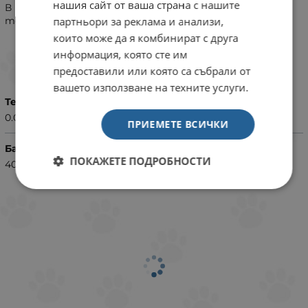
нашия сайт от ваша страна с нашите
В момента се предлагат в разфасовка от 5 л: toxivec,
партньори за реклама и анализи,
morena, aquatan, nitrivec, kH/pH+, florena.
които може да я комбинират с друга
информация, която сте им
ХАРАКТЕРИСТИКИ
предоставили или която са събрали от
вашето използване на техните услуги.
Тегло (кг.)
0.05
ПРИЕМЕТЕ ВСИЧКИ
Баркод (ISBN, UPC, др.)
ПОКАЖЕТЕ ПОДРОБНОСТИ
4001942030908