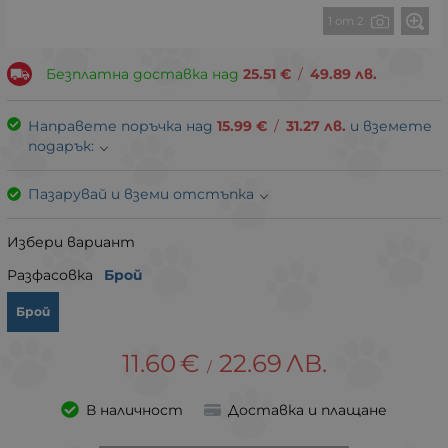
1 от 2
Безплатна доставка над
25.51
€
/
49.89
лв.
Направете поръчка над
15.99
€
/
31.27
лв.
и вземете
подарък:
Пазарувай и вземи отстъпка
Избери вариант
Разфасовка
Брой
Брой
11.60
€
22.69
ЛВ.
/
В наличност
Доставка и плащане