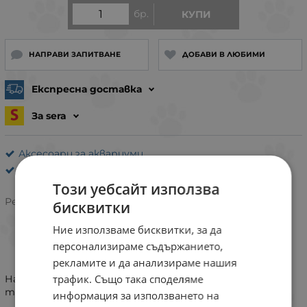
бр.
КУПИ
НАПРАВИ ЗАПИТВАНЕ
ДОБАВИ В ЛЮБИМИ
Експресна доставка
За sera
Аксесоари за аквариуми
sera
Този уебсайт използва
Рейтинг:
бисквитки
Ние използваме бисквитки, за да
персонализираме съдържанието,
ИНФОРМАЦИЯ
рекламите и да анализираме нашия
трафик. Също така споделяме
Накрайник за по-лесно преливане при използване на
туби от 5 литра.
информация за използването на