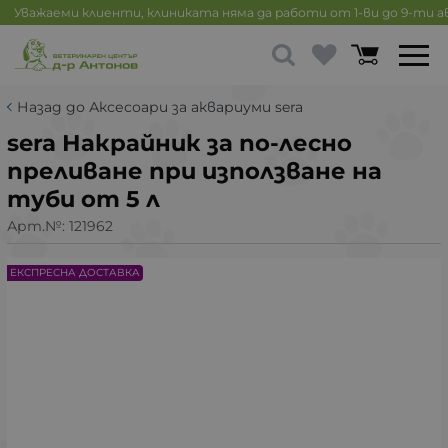
Уважаеми клиенти, клиниката няма да работи от 1-ви до 9-ти 
Назад до Аксесоари за аквариуми sera
sera Накрайник за по-лесно
преливане при използване на
туби от 5 л
Арт.№:
121962
ЕКСПРЕСНА ДОСТАВКА