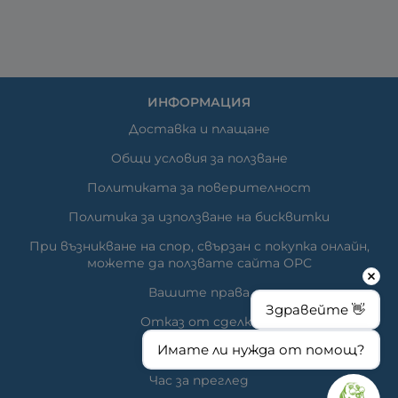
ИНФОРМАЦИЯ
Доставка и плащане
Общи условия за ползване
Политиката за поверителност
Политика за използване на бисквитки
При възникване на спор, свързан с покупка онлайн,
можете да ползвате сайта ОРС
Вашите права
Здравейте 👋
Отказ от сделка
Имате ли нужда от помощ?
За нас
Час за преглед