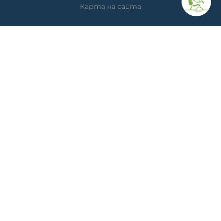
Карта на сайта
КОНТАКТИ
Ветеринарна аптека
гр. Варна, ул. Перла 26, сгр. А5 (на гърба); Упътвания:
<<
ТУК
>>
Ветеринарна клиника д-р Антонов
Адрес: гр. Варна, ж.к. Победа, ул. "акад. Андрей Сахаров"
19; Упътвания: <<
ТУК
>>
Телефон клиника: 0876 738 848
Телефон онлайн магазин: 0878 786 733
МЕТОДИ НА ПЛАЩАНЕ